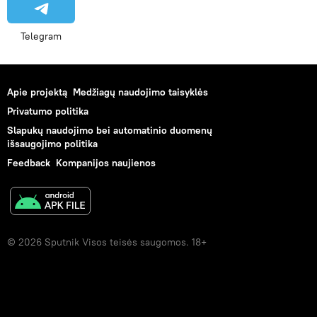
Telegram
Apie projektą
Medžiagų naudojimo taisyklės
Privatumo politika
Slapukų naudojimo bei automatinio duomenų
išsaugojimo politika
Feedback
Kompanijos naujienos
© 2026 Sputnik Visos teisės saugomos. 18+