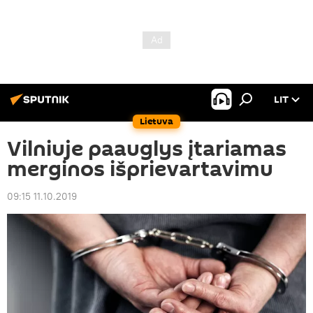
LIT
Lietuva
Vilniuje paauglys įtariamas
merginos išprievartavimu
09:15 11.10.2019