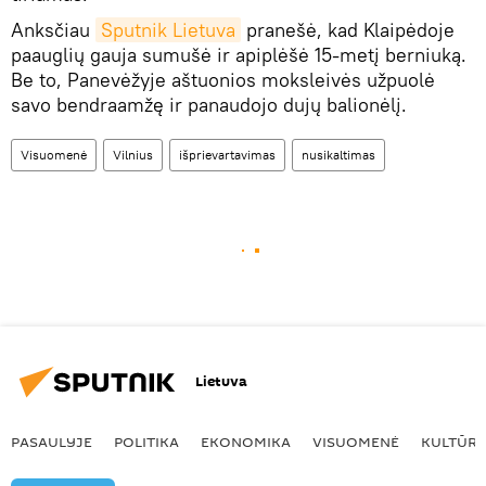
Anksčiau
Sputnik Lietuva
pranešė, kad Klaipėdoje
paauglių gauja sumušė ir apiplėšė 15-metį berniuką.
Be to, Panevėžyje aštuonios moksleivės užpuolė
savo bendraamžę ir panaudojo dujų balionėlį.
Visuomenė
Vilnius
išprievartavimas
nusikaltimas
Lietuva
PASAULYJE
POLITIKA
EKONOMIKA
VISUOMENĖ
KULTŪR