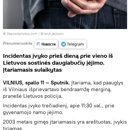
© Depositphotos.com /
BrianAJackson
Prenumeruokite
Incidentas įvyko prieš dieną prie vieno iš
Lietuvos sostinės daugiabučių įėjimo.
Įtariamasis sulaikytas
VILNIUS, spalio 11 — Sputnik.
Įtariama, kad paauglys
iš Vilniaus išprievartavo bendraamžę merginą,
pranešė Lietuvos policija.
Incidentas įvyko trečiadienį, apie 11:30 val., prie
gyvenamojo namo įėjimo.
2003 metais gimęs įtariamasis yra areštuotas, įvykis
tiriamas.