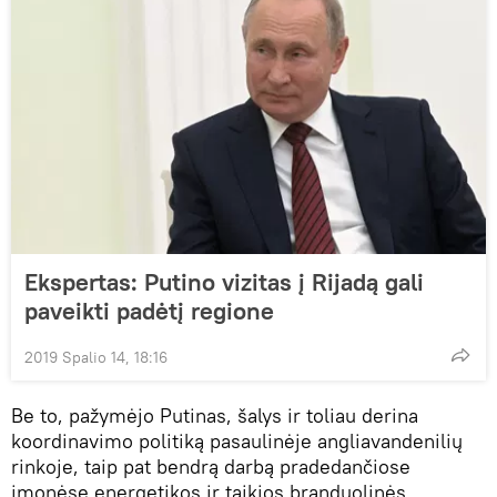
Ekspertas: Putino vizitas į Rijadą gali
paveikti padėtį regione
2019 Spalio 14, 18:16
Be to, pažymėjo Putinas, šalys ir toliau derina
koordinavimo politiką pasaulinėje angliavandenilių
rinkoje, taip pat bendrą darbą pradedančiose
įmonėse energetikos ir taikios branduolinės