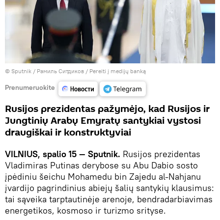
© Sputnik / Рамиль Ситдиков
/
Pereiti į medijų banką
Prenumeruokite
Rusijos prezidentas pažymėjo, kad Rusijos ir
Jungtinių Arabų Emyratų santykiai vystosi
draugiškai ir konstruktyviai
VILNIUS, spalio 15 — Sputnik.
Rusijos prezidentas
Vladimiras Putinas derybose su Abu Dabio sosto
įpėdiniu šeichu Mohamedu bin Zajedu al-Nahjanu
įvardijo pagrindinius abiejų šalių santykių klausimus:
tai sąveika tarptautinėje arenoje, bendradarbiavimas
energetikos, kosmoso ir turizmo srityse.