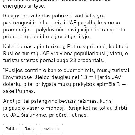
energijos srityse.
Rusijos prezidentas pabrėžė, kad šalis yra
pasirengusi ir toliau teikti JAE pagalbą kosmoso
pramonėje — palydovinės navigacijos ir transporto
priemonių paleidimo į orbitą srityje.
Kalbėdamas apie turizmą, Putinas priminė, kad tarp
Rusijos turistų JAE yra viena populiariausių vietų, o
turistų srautas pernai augo 23 procentais.
"Rusijos centrinio banko duomenimis, mūsų turistai
Emyratuose išleido daugiau nei 1,3 milijardo JAV
dolerių, o tai prilygsta mūsų prekybos apimčiai", —
sakė Putinas.
Anot jo, tai palengvino bevizis režimas, kuris
įsigaliojo vasario mėnesį. Rusija ketina toliau dirbti
su JAE šia linkme, pridūrė Putinas.
Politika
Rusija
prezidentas