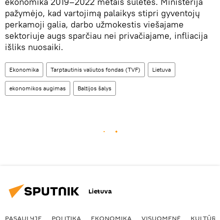
ekonomika 2019–2022 metais sulėtės. Ministerija
pažymėjo, kad vartojimą palaikys stipri gyventojų
perkamoji galia, darbo užmokestis viešajame
sektoriuje augs sparčiau nei privačiajame, infliacija
išliks nuosaiki.
Ekonomika
Tarptautinis valiutos fondas (TVF)
Lietuva
ekonomikos augimas
Baltijos šalys
Lietuva
PASAULYJE
POLITIKA
EKONOMIKA
VISUOMENĖ
KULTŪR