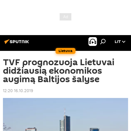
LIT
Lietuva
TVF prognozuoja Lietuvai
didžiausią ekonomikos
augimą Baltijos šalyse
12:20 16.10.2019