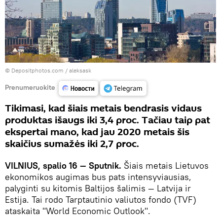
© Depositphotos.com /
aleksask
Prenumeruokite
Tikimasi, kad šiais metais bendrasis vidaus
produktas išaugs iki 3,4 proc. Tačiau taip pat
ekspertai mano, kad jau 2020 metais šis
skaičius sumažės iki 2,7 proc.
VILNIUS, spalio 16 — Sputnik.
Šiais metais Lietuvos
ekonomikos augimas bus pats intensyviausias,
palyginti su kitomis Baltijos šalimis — Latvija ir
Estija. Tai rodo Tarptautinio valiutos fondo (TVF)
ataskaita "World Economic Outlook".