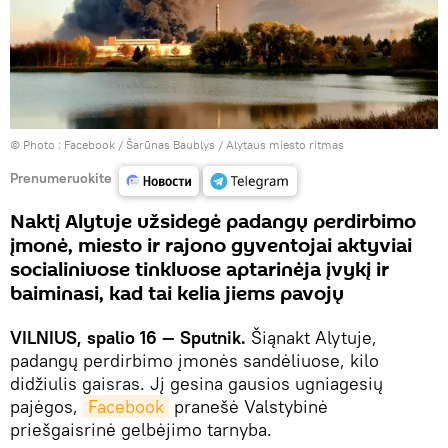
© Photo :
Facebook / Šarūnas Baublys‎ / Alytaus miesto ritmas
Prenumeruokite
Naktį Alytuje užsidegė padangų perdirbimo
įmonė, miesto ir rajono gyventojai aktyviai
socialiniuose tinkluose aptarinėja įvykį ir
baiminasi, kad tai kelia jiems pavojų
VILNIUS, spalio 16 — Sputnik.
Šiąnakt Alytuje,
padangų perdirbimo įmonės sandėliuose, kilo
didžiulis gaisras. Jį gesina gausios ugniagesių
pajėgos,
Facebook
pranešė Valstybinė
priešgaisrinė gelbėjimo tarnyba.