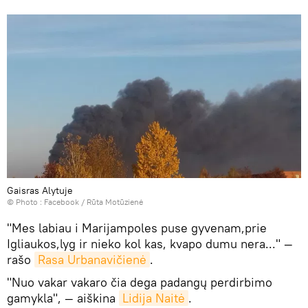
Gaisras Alytuje
© Photo :
Facebook / Rūta Motūzienė
"Mes labiau i Marijampoles puse gyvenam,prie
Igliaukos,lyg ir nieko kol kas, kvapo dumu nera..." —
rašo
Rasa Urbanavičienė
.
"Nuo vakar vakaro čia dega padangų perdirbimo
gamykla", — aiškina
Lidija Naitė
.