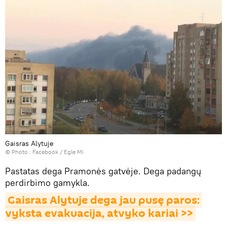
Gaisras Alytuje
© Photo :
Facеbook / Egle Mi
Pastatas dega Pramonės gatvėje. Dega padangų
perdirbimo gamykla.
Gaisras Alytuje dega jau pusę paros: 
vyksta evakuacija, atvyko kariai >>