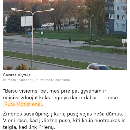
Gaisras Alytuje
© Photo :
Facebook / Elizabeta Dusevičienė
"Baisu visiems, bet mes prie pat gyvenam ir
neįsivaizduojat koks reginys dar ir dabar", — rašo
Rūta Motūzienė
.
Žmonės susirūpinę, į kurią pusę vėjas neša dūmus.
Vieni rašo, kad į Jiezno pusę, kiti kelia nuotraukas ir
teigia, kad link Prienų.