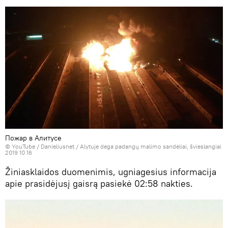
Пожар в Алитусе
©
YouTube / Danieliusnet
/ Alytuje dega padangų malimo sandėliai, švieslangiai
2019 10 16
Žiniasklaidos duomenimis, ugniagesius informacija
apie prasidėjusį gaisrą pasiekė 02:58 nakties.