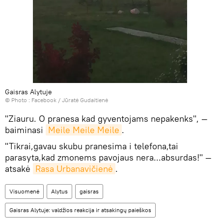
Gaisras Alytuje
© Photo :
Facebook / Jūratė Gudaitienė
"Ziauru. O pranesa kad gyventojams nepakenks", —
baiminasi
Meile Meile Meile
.
"Tikrai,gavau skubu pranesima i telefona,tai
parasyta,kad zmonems pavojaus nera...absurdas!" —
atsakė
Rasa Urbanavičienė
.
Visuomenė
Alytus
gaisras
Gaisras Alytuje: valdžios reakcija ir atsakingų paieškos