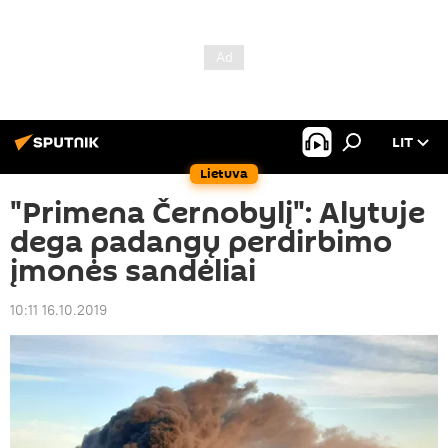
LIT
Lietuva
"Primena Černobylį": Alytuje
dega padangų perdirbimo
įmonės sandėliai
10:11 16.10.2019