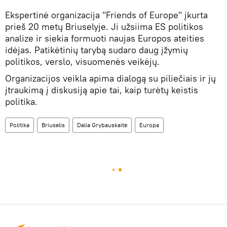
Ekspertinė organizacija "Friends of Europe" įkurta
prieš 20 metų Briuselyje. Ji užsiima ES politikos
analize ir siekia formuoti naujas Europos ateities
idėjas. Patikėtinių tarybą sudaro daug įžymių
politikos, verslo, visuomenės veikėjų.
Organizacijos veikla apima dialogą su piliečiais ir jų
įtraukimą į diskusiją apie tai, kaip turėtų keistis
politika.
Politika
Briuselis
Dalia Grybauskaitė
Europa