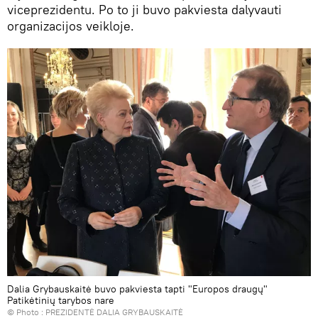
viceprezidentu. Po to ji buvo pakviesta dalyvauti
organizacijos veikloje.
Dalia Grybauskaitė buvo pakviesta tapti "Europos draugų"
Patikėtinių tarybos nare
© Photo :
PREZIDENTĖ DALIA GRYBAUSKAITĖ