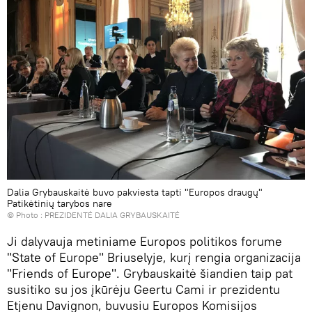
Dalia Grybauskaitė buvo pakviesta tapti "Europos draugų"
Patikėtinių tarybos nare
© Photo :
PREZIDENTĖ DALIA GRYBAUSKAITĖ
Ji dalyvauja metiniame Europos politikos forume
"State of Europe" Briuselyje, kurį rengia organizacija
"Friends of Europe". Grybauskaitė šiandien taip pat
susitiko su jos įkūrėju Geertu Cami ir prezidentu
Etjenu Davignon, buvusiu Europos Komisijos