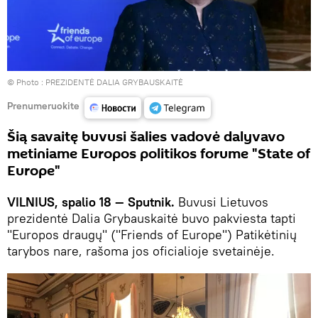
© Photo :
PREZIDENTĖ DALIA GRYBAUSKAITĖ
Prenumeruokite
Šią savaitę buvusi šalies vadovė dalyvavo
metiniame Europos politikos forume "State of
Europe"
VILNIUS, spalio 18 — Sputnik.
Buvusi Lietuvos
prezidentė Dalia Grybauskaitė buvo pakviesta tapti
"Europos draugų" ("Friends of Europe") Patikėtinių
tarybos nare, rašoma jos oficialioje svetainėje.