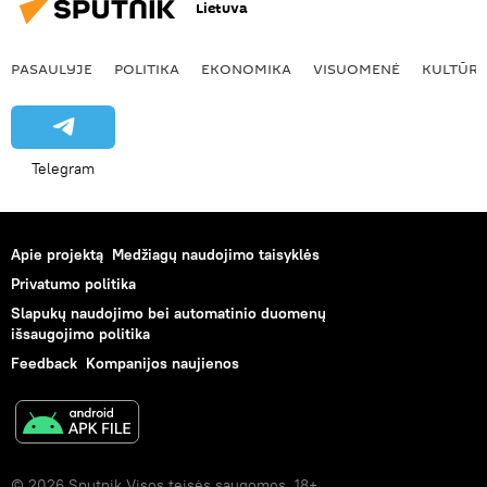
Lietuva
PASAULYJE
POLITIKA
EKONOMIKA
VISUOMENĖ
KULTŪR
Telegram
Apie projektą
Medžiagų naudojimo taisyklės
Privatumo politika
Slapukų naudojimo bei automatinio duomenų
išsaugojimo politika
Feedback
Kompanijos naujienos
© 2026 Sputnik Visos teisės saugomos. 18+