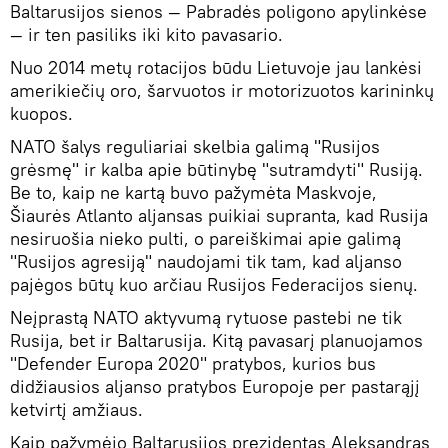
Baltarusijos sienos — Pabradės poligono apylinkėse
— ir ten pasiliks iki kito pavasario.
Nuo 2014 metų rotacijos būdu Lietuvoje jau lankėsi
amerikiečių oro, šarvuotos ir motorizuotos karininkų
kuopos.
NATO šalys reguliariai skelbia galimą "Rusijos
grėsmę" ir kalba apie būtinybę "sutramdyti" Rusiją.
Be to, kaip ne kartą buvo pažymėta Maskvoje,
Šiaurės Atlanto aljansas puikiai supranta, kad Rusija
nesiruošia nieko pulti, o pareiškimai apie galimą
"Rusijos agresiją" naudojami tik tam, kad aljanso
pajėgos būtų kuo arčiau Rusijos Federacijos sienų.
Neįprastą NATO aktyvumą rytuose pastebi ne tik
Rusija, bet ir Baltarusija. Kitą pavasarį planuojamos
"Defender Europa 2020" pratybos, kurios bus
didžiausios aljanso pratybos Europoje per pastarąjį
ketvirtį amžiaus.
Kaip pažymėjo Baltarusijos prezidentas Aleksandras