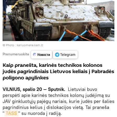
© Photo :
kariuomene.kam.lt
Prenumeruokite
Kaip pranešta, karinės technikos kolonos
judės pagrindiniais Lietuvos keliais į Pabradės
poligono apylinkes
VILNIUS, spalio 20 — Sputnik.
Lietuviai buvo
perspėti apie karinės technikos kolonų judėjimą su
JAV ginkluotųjų pajėgų nariais, kurie judės per šalies
pagrindinius kelius į dislokacijos vietą. Tai praneša
"
TASS
" su nuoroda į radiją.