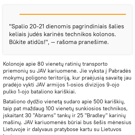
"Spalio 20-21 dienomis pagrindiniais šalies
keliais judės karinės technikos kolonos.
Būkite atidūs!", — rašoma pranešime.
Kolonoje apie 80 vienetų ratinių transporto
priemonių su JAV kariuomene. Jie vyksta į Pabradės
mokymų poligono teritoriją, kur praėjusią savaitę jau
pradėjo vykti JAV armijos 1-osios divizijos 9-ojo
pulko 1-ojo bataliono kariškiai.
Bataliono dydžio vienetą sudaro apie 500 kariškių,
taip pat maždaug 100 vienetų sunkiosios technikos,
įskaitant 30 "Abrams" tankų ir 25 "Bradley" karinių
mašinų. JAV kariuomenės būriai bus šešis mėnesius
Lietuvoje ir dalyvaus pratybose kartu su Lietuvos