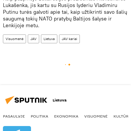
Lukašenka, jis kartu su Rusijos lyderiu Vladimiru
Putinu turės galvoti apie tai, kaip užtikrinti savo šalių
saugumą tokių NATO pratybų Baltijos šalyse ir
Lenkijoje metu.
Visuomenė
JAV
Lietuva
JAV kariai
Lietuva
PASAULYJE
POLITIKA
EKONOMIKA
VISUOMENĖ
KULTŪR