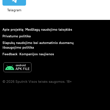
Telegram
Apie projektą
Medžiagų naudojimo taisyklės
Privatumo politika
Slapukų naudojimo bei automatinio duomenų
išsaugojimo politika
Feedback
Kompanijos naujienos
© 2026 Sputnik Visos teisės saugomos. 18+