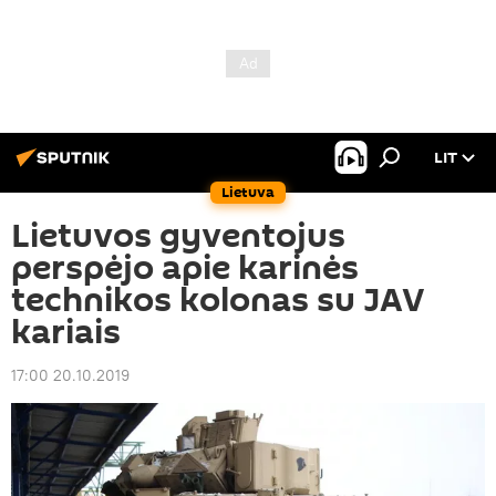
LIT
Lietuva
Lietuvos gyventojus
perspėjo apie karinės
technikos kolonas su JAV
kariais
17:00 20.10.2019