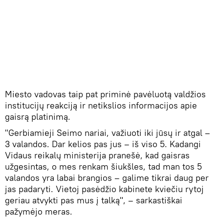
Miesto vadovas taip pat priminė pavėluotą valdžios
institucijų reakciją ir netikslios informacijos apie
gaisrą platinimą.
"Gerbiamieji Seimo nariai, važiuoti iki jūsų ir atgal –
3 valandos. Dar kelios pas jus – iš viso 5. Kadangi
Vidaus reikalų ministerija pranešė, kad gaisras
užgesintas, o mes renkam šiukšles, tad man tos 5
valandos yra labai brangios – galime tikrai daug per
jas padaryti. Vietoj pasėdžio kabinete kviečiu rytoj
geriau atvykti pas mus į talką", – sarkastiškai
pažymėjo meras.