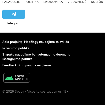
PASAULYJE
POLITIKA
EKONOMIKA
VISUOMENĖ
KULTŪR
Telegram
Apie projektą
Medžiagų naudojimo taisyklės
Privatumo politika
Slapukų naudojimo bei automatinio duomenų
išsaugojimo politika
Feedback
Kompanijos naujienos
© 2026 Sputnik Visos teisės saugomos. 18+