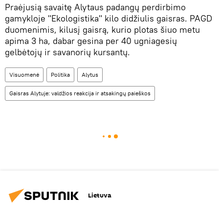
Praėjusią savaitę Alytaus padangų perdirbimo
gamykloje "Ekologistika" kilo didžiulis gaisras. PAGD
duomenimis, kilusį gaisrą, kurio plotas šiuo metu
apima 3 ha, dabar gesina per 40 ugniagesių
gelbėtojų ir savanorių kursantų.
Visuomenė
Politika
Alytus
Gaisras Alytuje: valdžios reakcija ir atsakingų paieškos
Lietuva