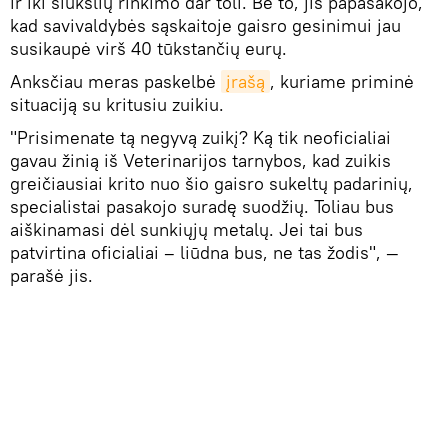
ir iki šiukšlių rinkimo dar toli. Be to, jis papasakojo,
kad savivaldybės sąskaitoje gaisro gesinimui jau
susikaupė virš 40 tūkstančių eurų.
Anksčiau meras paskelbė
įrašą
, kuriame priminė
situaciją su kritusiu zuikiu.
"Prisimenate tą negyvą zuikį? Ką tik neoficialiai
gavau žinią iš Veterinarijos tarnybos, kad zuikis
greičiausiai krito nuo šio gaisro sukeltų padarinių,
specialistai pasakojo suradę suodžių. Toliau bus
aiškinamasi dėl sunkiųjų metalų. Jei tai bus
patvirtina oficialiai – liūdna bus, ne tas žodis", —
parašė jis.