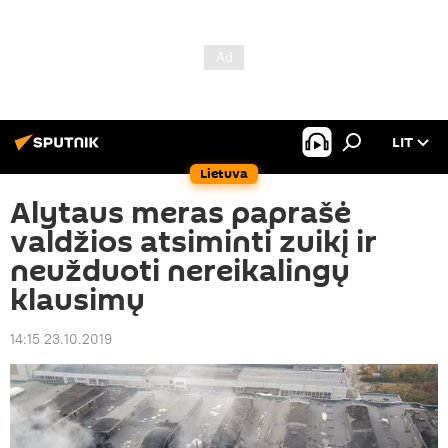
LIT
Lietuva
Alytaus meras paprašė
valdžios atsiminti zuikį ir
neužduoti nereikalingų
klausimų
14:15 23.10.2019