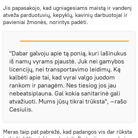
Jis papasakojo, kad ugniagesiams maistą ir vandenį
atveža parduotuvių, kepyklų, kavinių darbuotojai ir
pavieniai žmonės, norintys padėti.
"Dabar galvoju apie tą ponią, kuri lašinukus
iš namų vyrams pjaustė. Juk nei gamybos
licencijų, nei transportavimo leidimų. Ką
kalbėti apie tai, kad vyrai valgo juodom
rankom ir panagėm. Nes tiesiog jos jau
nebeatsiplauna. Gal kokia sanitarinė gali
atvažiuoti. Mums jūsų tikrai trūksta", —rašo
Cesiulis.
Meras taip pat pabrėžė, kad padangos vis dar rūksta