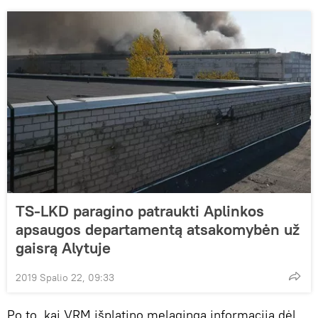
TS-LKD paragino patraukti Aplinkos
apsaugos departamentą atsakomybėn už
gaisrą Alytuje
2019 Spalio 22, 09:33
Po to, kai VRM išplatino melagingą informaciją dėl