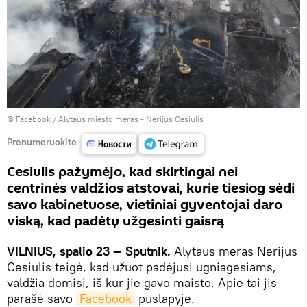
©
Facebook / Alytaus miesto meras - Nerijus Cesiulis
Prenumeruokite
Cesiulis pažymėjo, kad skirtingai nei
centrinės valdžios atstovai, kurie tiesiog sėdi
savo kabinetuose, vietiniai gyventojai daro
viską, kad padėtų užgesinti gaisrą
VILNIUS, spalio 23 — Sputnik.
Alytaus meras Nerijus
Cesiulis teigė, kad užuot padėjusi ugniagesiams,
valdžia domisi, iš kur jie gavo maisto. Apie tai jis
parašė savo
Facebook
puslapyje.