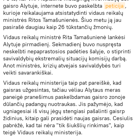
gaisro Alytuje, internete buvo paskelbta
peticija
,
kurioje reikalaujama atsistatydinti vidaus reikalų
ministrės Ritos Tamašunienės. Šiuo metu ją jau
pasirašė daugiau kaip 26 tūkstančių žmonių.
Vidaus reikalų ministrė Rita Tamašunienė lankėsi
Alytuje pirmadienį. Sekmadienį buvo nuspręsta
neskelbti nepaprastosios padėties šalyje, o stiprinti
savivaldybių ekstremalių situacijų komisijų darbą.
Anot ministrės, krizių atvejais savivaldybės turi
veikti savarankiškai.
Vidaus reikalų ministerija taip pat pareiškė, kad
gaisras užgesintas, tačiau vėliau Alytaus meras
paneigė pranešimus paskelbdamas gaisro zonoje
dūlančių padangų nuotraukas. Jis pažymėjo, kad
ugniagesiai iš visų jėgų stengiasi pašalinti gaisrp
židinius, kitaip gali prasidėti naujas gaisras. Cesiulis
pabrėžė, kad tai nėra "tik šiukšlių rinkimas", kaip
teigė Vidaus reikalų ministerija.