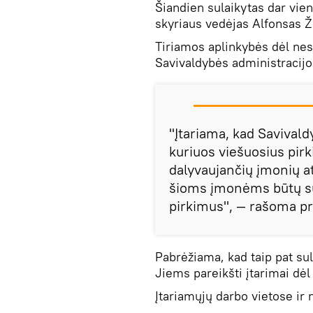
Šiandien sulaikytas dar vie
skyriaus vedėjas Alfonsas Ži
Tiriamos aplinkybės dėl nes
Savivaldybės administracijo
"Įtariama, kad Savivald
kuriuos viešuosius pirk
dalyvaujančių įmonių at
šioms įmonėms būtų sud
pirkimus", — rašoma p
Pabrėžiama, kad taip pat sul
Jiems pareikšti įtarimai dė
Įtariamųjų darbo vietose ir