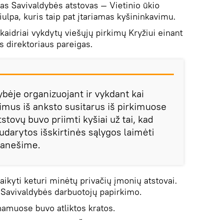
nas Savivaldybės atstovas — Vietinio ūkio
ulpa, kuris taip pat įtariamas kyšininkavimu.
kaidriai vykdytų viešųjų pirkimų Kryžiui einant
s direktoriaus pareigas.
ybėje organizuojant ir vykdant kai
imus iš anksto susitarus iš pirkimuose
stovų buvo priimti kyšiai už tai, kad
arytos išskirtinės sąlygos laimėti
ranešime.
aikyti keturi minėtų privačių įmonių atstovai.
l Savivaldybės darbuotojų papirkimo.
 namuose buvo atliktos kratos.