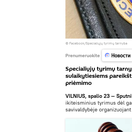
©
Facebook/Specialiųjų tyrimų tarnyba
Prenumeruokite
Specialiųjų tyrimų tarny
sulaikytiesiems pareikšti
priėmimo
VILNIUS, spalio 23 — Sputni
ikiteisminius tyrimus dėl g
savivaldybėje organizuojant