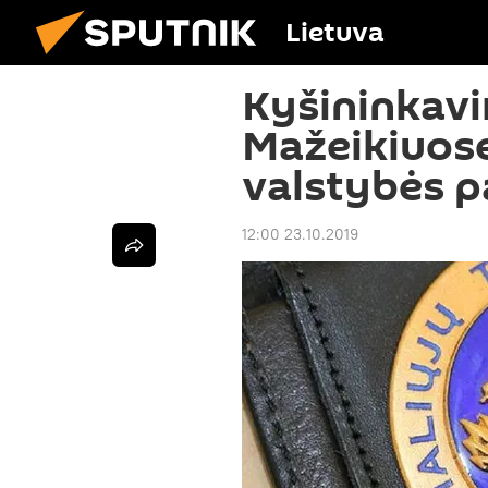
Lietuva
Kyšininkav
Mažeikiuose:
valstybės p
12:00 23.10.2019