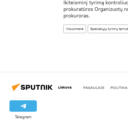
Ikiteisminį tyrimą kontroliu
prokuratūros Organizuotų nu
prokuroras.
Visuomenė
Specialiųjų tyrimų tarny
Lietuva
PASAULYJE
POLITIKA
Telegram