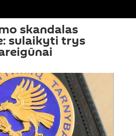
imo skandalas
 sulaikyti trys
areigūnai