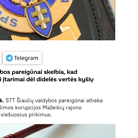
bos pareigūnai skelbia, kad
 įtarimai dėl didelės vertės kyšių
k.
STT Šiaulių valdybos pareigūnai atlieka
alimos korupcijos Mažeikių rajono
 viešuosius pirkimus.