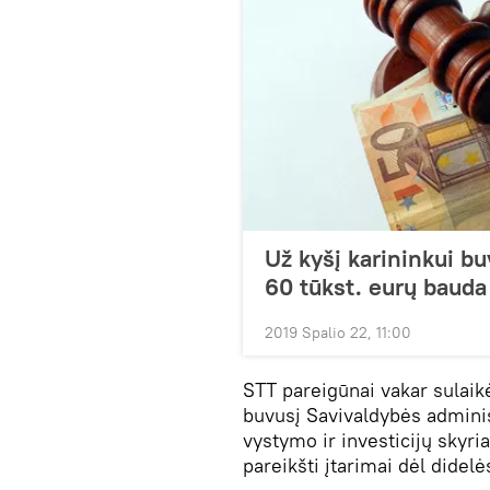
Už kyšį karininkui b
60 tūkst. eurų bauda
2019 Spalio 22, 11:00
STT pareigūnai vakar sulaik
buvusį Savivaldybės administ
vystymo ir investicijų sky
pareikšti įtarimai dėl dide