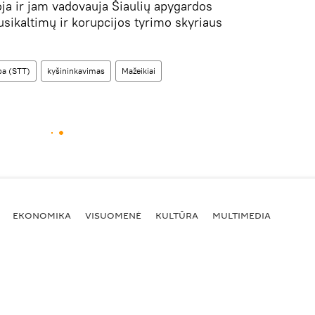
oja ir jam vadovauja Šiaulių apygardos
sikaltimų ir korupcijos tyrimo skyriaus
ba (STT)
kyšininkavimas
Mažeikiai
EKONOMIKA
VISUOMENĖ
KULTŪRA
MULTIMEDIA