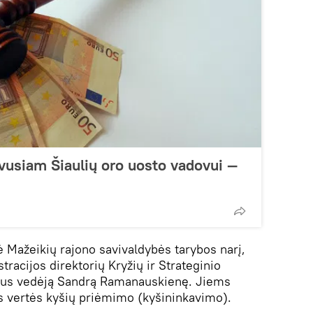
uvusiam Šiaulių oro uosto vadovui —
ė Mažeikių rajono savivaldybės tarybos narį,
racijos direktorių Kryžių ir Strateginio
riaus vedėją Sandrą Ramanauskienę. Jiems
lės vertės kyšių priėmimo (kyšininkavimo).