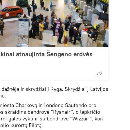
aikinai atnaujinta Šengeno erdvės
dažnėja ir skrydžiai į Rygą. Skrydžiai į Latvijos
nu.
 miestą Charkovą ir Londono Sautendo oro
s skraidins bendrovė "Ryanair", o lapkričio
imi galės vykti ir su bendrove "Wizzair", kuri
aelio kurortą Eilatą.