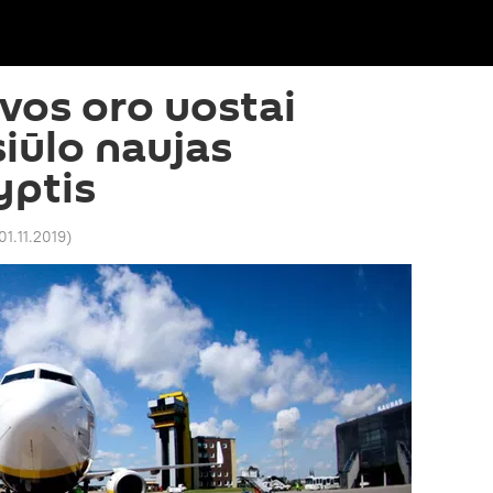
vos oro uostai
siūlo naujas
yptis
01.11.2019
)