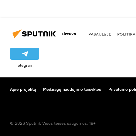
Lietuva
PASAULYJE
POLITIKA
Telegram
Apie projektą
Medžiagų naudojimo taisyklės
Privatumo poli
© 2026 Sputnik Visos teisės saugomos. 18+