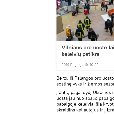
Vilniaus oro uoste l
keleivių patikra
2019 Rugsėjo 19, 10:25
Be to, iš Palangos oro uosto 
sostinę vyks ir žiemos sezo
Į antrą pagal dydį Ukrainos
uostą jau nuo spalio pabaigo
pabaigoje keleiviai šia krypt
skraidins keliautojus ir į Izr