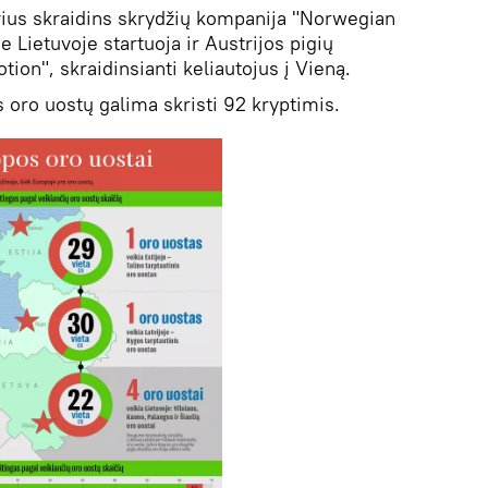
vius skraidins skrydžių kompanija "Norwegian
e Lietuvoje startuoja ir Austrijos pigių
on", skraidinsianti keliautojus į Vieną.
s oro uostų galima skristi 92 kryptimis.