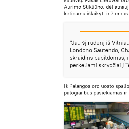
keleivių. Pasak Lietuvos or
Aurimo Stikliūno, dėl atnauj
ketinama išlaikyti ir žiemos
"Jau šį rudenį iš Vilni
Londono Sautendo, Char
skraidins papildomas, 
perkeliami skrydžiai į T
Iš Palangos oro uosto spali
patogiai bus pasiekiamas ir