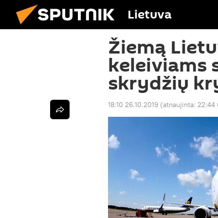
Lietuva
Žiemą Lietu
keleiviams 
skrydžių kr
18:10 26.10.2019
(atnaujinta:
22:44 