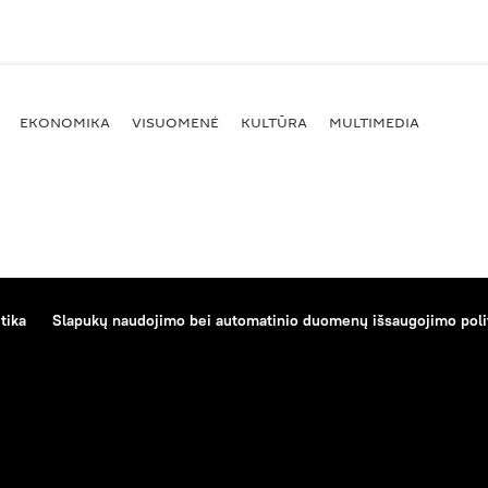
EKONOMIKA
VISUOMENĖ
KULTŪRA
MULTIMEDIA
tika
Slapukų naudojimo bei automatinio duomenų išsaugojimo poli