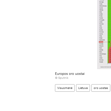
Europos oro uostai
© Sputnik
Visuomenė
Lietuva
oro uostas