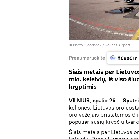
© Photo :
Facebook / Kaunas Airport
Prenumeruokite
Šiais metais per Lietuvo
mln. keleivių, iš viso ši
kryptimis
VILNIUS, spalio 26 — Sputni
keliones, Lietuvos oro uost
oro vežėjais pristatomos 6 n
populiariausių krypčių tvar
Šiais metais per Lietuvos o