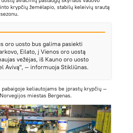
o uostų aviacinių paslaugų skyriaus vadovo
into krypčių žemėlapio, stabilų keleivių srautą
 sezonu.
aus oro uosto bus galima pasiekti
kovo, Eilato, į Vienos oro uostą
naujas vežėjas, iš Kauno oro uosto
el Avivą", — informuoja Stikliūnas.
o pabaigoje keliautojams be įprastų krypčių —
 Norvegijos miestas Bergenas.