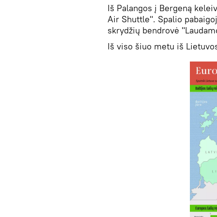
Iš Palangos į Bergeną kelei
Air Shuttle". Spalio pabaigoj
skrydžių bendrovė "Laudamoti
Iš viso šiuo metu iš Lietuvo