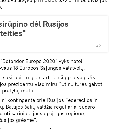
į Lietuvą atvyko pirmosios JAV armijos divizijos
s.
irūpino dėl Rusijos
eities"
"Defender Europe 2020" vyks netoli
lyvaus 18 Europos Sąjungos valstybių.
 susirūpinimą dėl artėjančių pratybų. Jis
jos prezidentu Vladimiru Putinu turės galvoti
ių pratybų metu.
nį kontingentą prie Rusijos Federacijos ir
. Baltijos šalių valdžia reguliariai sudaro
dinti karinio aljanso pajėgas regione,
Rusijos grėsme".