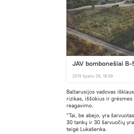
JAV bombonešiai B-5
2019 Spalio 26, 18:39
Baltarusijos vadovas išklaus
rizikas, iššūkius ir grėsmes 
reagavimo.
"Tai, be abejo, yra šarvuota
30 tankų ir 30 šarvuočių yra
teigė Lukašenka.