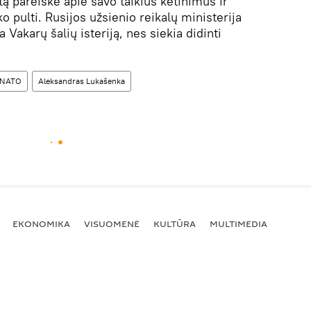
ą pareiškė apie savo taikius ketinimus ir
o pulti. Rusijos užsienio reikalų ministerija
akarų šalių isteriją, nes siekia didinti
NATO
Aleksandras Lukašenka
EKONOMIKA
VISUOMENĖ
KULTŪRA
MULTIMEDIA