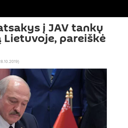
 atsakys į JAV tankų
 Lietuvoje, pareiškė
28.10.2019
)