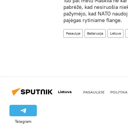
Tuo pat metu Maskva ne kart
pabrėžė, kad nesiruošia niek
pažymėjo, kad NATO naudoja V
pajėgas rytiniame flange.
Pasaulyje
Baltarusija
Lietuva
Lietuva
PASAULYJE
POLITIKA
Telegram