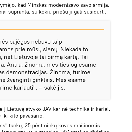
ažymėjo, kad Minskas modernizavo savo armiją,
ai supranta, su kokiu priešu ji gali susidurti.
nės pajėgos nebuvo taip
amos prie mūsų sienų. Niekada to
et Lietuvoje tai pirmą kartą. Tai
rma. Antra, žinoma, mes tiesiog esame
kias demonstracijas. Žinoma, turime
me žvanginti ginklais. Mes esame
ime kariauti", — sakė jis.
 į Lietuvą atvyko JAV karinė technika ir kariai.
 iki kito pavasario.
s" tankų, 25 pėstininkų kovos mašinomis