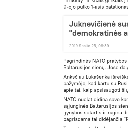
"Bradley" ir kitais ginklais 
9-ojo pulko 1-asis bataliona
Juknevičienė sus
"demokratinės at
2019 Spalio 25, 09:39
Pagrindinės NATO pratybos 
Baltarusijos sienų. Jose da
Anksčiau Lukašenka išreiškė
pažymėjo, kad kartu su Rusi
apie tai, kaip apsisaugoti š
NATO nuolat didina savo kari
sąjunginės Baltarusijos sienų
gynybos sutartis ir ragina di
pagrįsdama tai didėjančia "