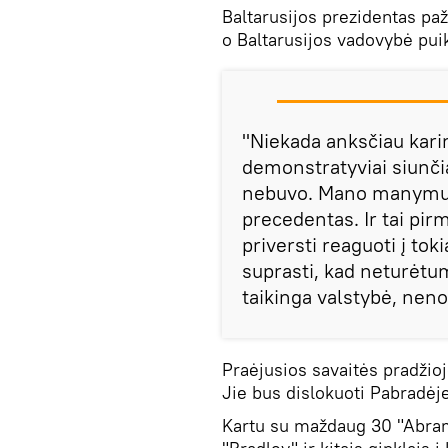
Baltarusijos prezidentas p
o Baltarusijos vadovybė puiki
"Niekada anksčiau kari
demonstratyviai siunči
nebuvo. Mano manymu, n
precedentas. Ir tai pi
priversti reaguoti į to
suprasti, kad neturėtu
taikinga valstybė, nenor
Praėjusios savaitės pradžioje
Jie bus dislokuoti Pabradėje
Kartu su maždaug 30 "Abram