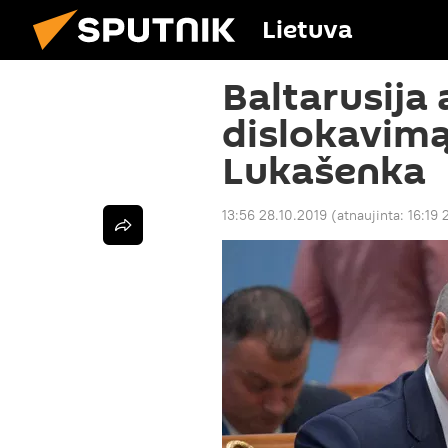
Lietuva
Baltarusija
dislokavimą
Lukašenka
13:56 28.10.2019
(atnaujinta:
16:19 