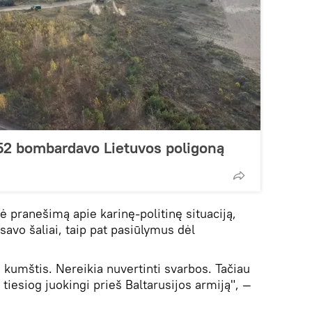
2 bombardavo Lietuvos poligoną
ė pranešimą apie karinę-politinę situaciją,
savo šaliai, taip pat pasiūlymus dėl
s kumštis. Nereikia nuvertinti svarbos. Tačiau
 tiesiog juokingi prieš Baltarusijos armiją", —