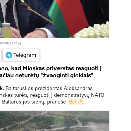
į medijų banką
no, kad Minskas priverstas reaguoti į
ačiau neturėtų "žvanginti ginklais"
k.
Baltarusijos prezidentas Aleksandras
nskas turėtų reaguoti į demonstratyvų NATO
 Baltarusijos sienų, pranešė
BelTA
.