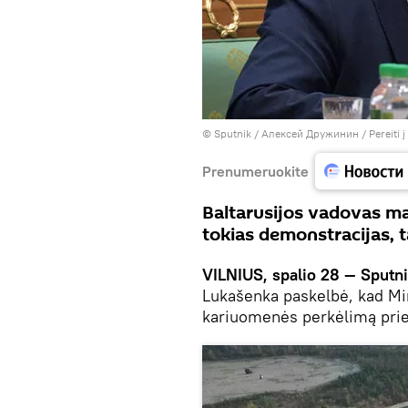
© Sputnik / Алексей Дружинин
/
Pereiti 
Prenumeruokite
Baltarusijos vadovas ma
tokias demonstracijas, t
VILNIUS, spalio 28 — Sputni
Lukašenka paskelbė, kad Mi
kariuomenės perkėlimą prie