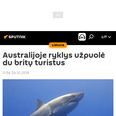
LIT
Lietuva
Australijoje ryklys užpuolė
du britų turistus
11:54 29.10.2019