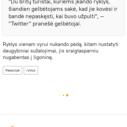
"Du britų turistai, kuriems įkando ryklys,
šiandien gelbėtojams sakė, kad jie kovėsi ir
bandė nepaskęsti, kai buvo užpulti", —
"Twitter" pranešė gelbėtojai.
Ryklys vienam vyrui nukando pėdą, kitam nustatyti
daugybiniai sužalojimai, jis sraigtasparniu
nugabentas į ligoninę.
Pasaulyje
ryklys