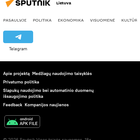
Lietuva
PASAULYJE
POLITIKA
EKONOMIKA
VISUOMENĖ
KULTŪR
Telegram
Apie projektą
Medžiagų naudojimo taisyklės
Privatumo politika
Slapukų naudojimo bei automatinio duomenų
išsaugojimo politika
Feedback
Kompanijos naujienos
© 2026 Sputnik Visos teisės saugomos. 18+