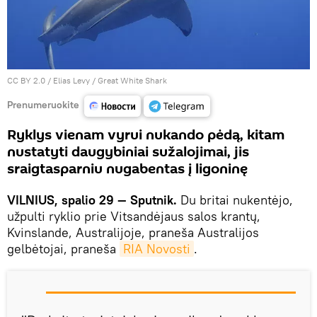
CC BY 2.0
/
Elias Levy
/
Great White Shark
Prenumeruokite
Ryklys vienam vyrui nukando pėdą, kitam
nustatyti daugybiniai sužalojimai, jis
sraigtasparniu nugabentas į ligoninę
VILNIUS, spalio 29 — Sputnik.
Du britai nukentėjo,
užpulti ryklio prie Vitsandėjaus salos krantų,
Kvinslande, Australijoje, praneša Australijos
gelbėtojai, praneša
RIA Novosti
.