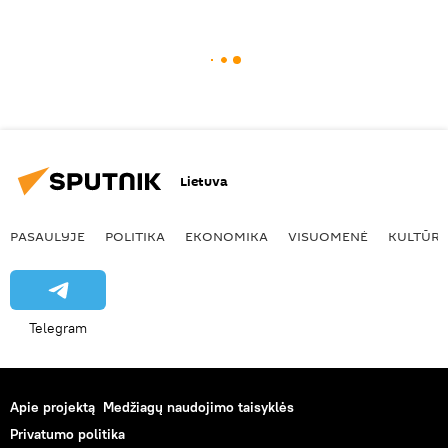
Lietuva
PASAULYJE
POLITIKA
EKONOMIKA
VISUOMENĖ
KULTŪR
Telegram
Apie projektą
Medžiagų naudojimo taisyklės
Privatumo politika