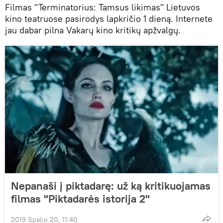
Filmas "Terminatorius: Tamsus likimas" Lietuvos
kino teatruose pasirodys lapkričio 1 dieną. Internete
jau dabar pilna Vakarų kino kritikų apžvalgų.
Nepanaši į piktadarę: už ką kritikuojamas
filmas "Piktadarės istorija 2"
2019 Spalio 20, 11:40