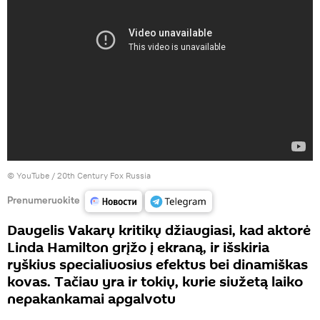
©
YouTube / 20th Century Fox Russia
Prenumeruokite
Daugelis Vakarų kritikų džiaugiasi, kad aktorė
Linda Hamilton grįžo į ekraną, ir išskiria
ryškius specialiuosius efektus bei dinamiškas
kovas. Tačiau yra ir tokių, kurie siužetą laiko
nepakankamai apgalvotu