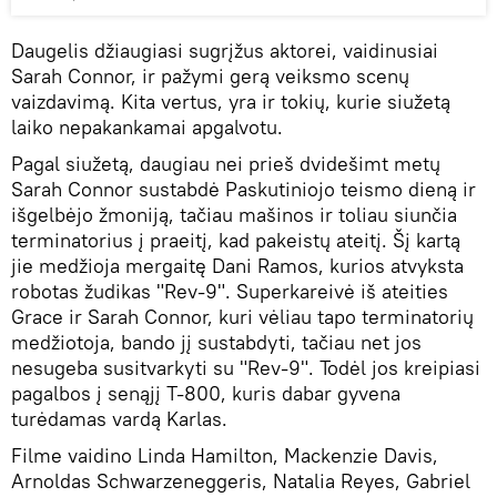
Daugelis džiaugiasi sugrįžus aktorei, vaidinusiai
Sarah Connor, ir pažymi gerą veiksmo scenų
vaizdavimą. Kita vertus, yra ir tokių, kurie siužetą
laiko nepakankamai apgalvotu.
Pagal siužetą, daugiau nei prieš dvidešimt metų
Sarah Connor sustabdė Paskutiniojo teismo dieną ir
išgelbėjo žmoniją, tačiau mašinos ir toliau siunčia
terminatorius į praeitį, kad pakeistų ateitį. Šį kartą
jie medžioja mergaitę Dani Ramos, kurios atvyksta
robotas žudikas "Rev-9". Superkareivė iš ateities
Grace ir Sarah Connor, kuri vėliau tapo terminatorių
medžiotoja, bando jį sustabdyti, tačiau net jos
nesugeba susitvarkyti su "Rev-9". Todėl jos kreipiasi
pagalbos į senąjį T-800, kuris dabar gyvena
turėdamas vardą Karlas.
Filme vaidino Linda Hamilton, Mackenzie Davis,
Arnoldas Schwarzeneggeris, Natalia Reyes, Gabriel