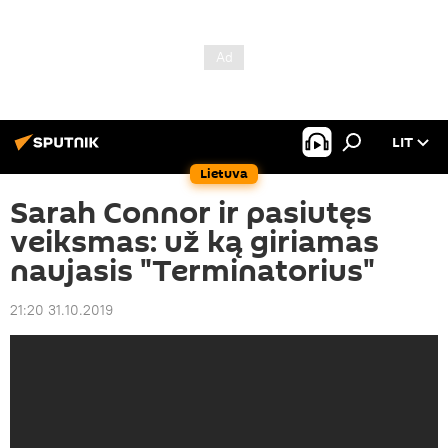
LIT
Lietuva
Sarah Connor ir pasiutęs
veiksmas: už ką giriamas
naujasis "Terminatorius"
21:20 31.10.2019