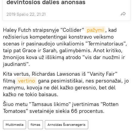
devintosios dalies anonsas
2019 Spalio 22, 21:21
Haley Futch straipsnyje "Collider"
pažymi
, kad
režisierius kompetentingai konstravo veiksmo
scenas ir pasinaudojo unikaliomis "Terminatoriaus",
taip pat Grace ir Sarah, galimybėmis. Anot kritiko,
žmonijos kova už išlikimą atrodo "vis dar nuožmi ir
jaudinanti".
Kita vertus, Richardas Lawsonas iš "Vanity Fair"
filmą
vertino
gana pesimistiškai, nes personažai, jo
manymu, kovoja ne dėl kažko geresnio, bet dėl
kažko ne tokio baisaus.
Šiuo metu "Tamsaus likimo" įvertinimas "Rotten
Tomatoes" svetainėje siekia 66 procentus.
Multimedia
filmas
Arnoldas Švarcenegeris