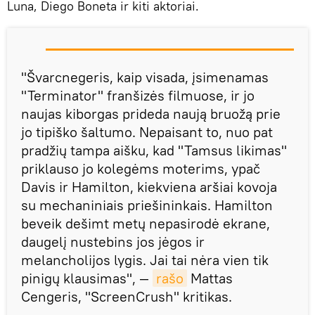
Luna, Diego Boneta ir kiti aktoriai.
"Švarcnegeris, kaip visada, įsimenamas
"Terminator" franšizės filmuose, ir jo
naujas kiborgas prideda naują bruožą prie
jo tipiško šaltumo. Nepaisant to, nuo pat
pradžių tampa aišku, kad "Tamsus likimas"
priklauso jo kolegėms moterims, ypač
Davis ir Hamilton, kiekviena aršiai kovoja
su mechaniniais priešininkais. Hamilton
beveik dešimt metų nepasirodė ekrane,
daugelį nustebins jos jėgos ir
melancholijos lygis. Jai tai nėra vien tik
pinigų klausimas", —
rašo
Mattas
Cengeris, "ScreenCrush" kritikas.