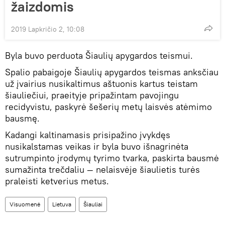
žaizdomis
2019 Lapkričio 2, 10:08
Byla buvo perduota Šiaulių apygardos teismui.
Spalio pabaigoje Šiaulių apygardos teismas anksčiau
už įvairius nusikaltimus aštuonis kartus teistam
šiauliečiui, praeityje pripažintam pavojingu
recidyvistu, paskyrė šešerių metų laisvės atėmimo
bausmę.
Kadangi kaltinamasis prisipažino įvykdęs
nusikalstamas veikas ir byla buvo išnagrinėta
sutrumpinto įrodymų tyrimo tvarka, paskirta bausmė
sumažinta trečdaliu — nelaisvėje šiaulietis turės
praleisti ketverius metus.
Visuomenė
Lietuva
Šiauliai