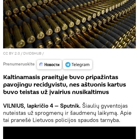
CC BY 2.0
/
DVIDSHUB
/
Prenumeruokite
Kaltinamasis praeityje buvo pripažintas
pavojingu recidyvistu, nes aštuonis kartus
buvo teistas už įvairius nusikaltimus
VILNIUS, lapkričio 4 — Sputnik.
Šiaulių gyventojas
nuteistas už sprogmenų ir šaudmenų laikymą. Apie
tai pranešė Lietuvos policijos spaudos tarnyba.