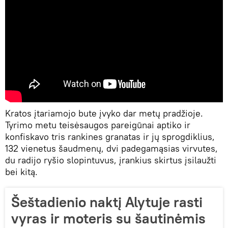
Kratos įtariamojo bute įvyko dar metų pradžioje.
Tyrimo metu teisėsaugos pareigūnai aptiko ir
konfiskavo tris rankines granatas ir jų sprogdiklius,
132 vienetus šaudmenų, dvi padegamąsias virvutes,
du radijo ryšio slopintuvus, įrankius skirtus įsilaužti
bei kitą.
Šeštadienio naktį Alytuje rasti
vyras ir moteris su šautinėmis