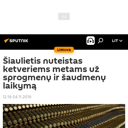
LIT
Lietuva
Šiaulietis nuteistas
ketveriems metams už
sprogmenų ir šaudmenų
laikymą
12:19 04.11.2019