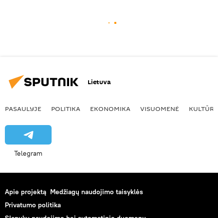
Lietuva
PASAULYJE
POLITIKA
EKONOMIKA
VISUOMENĖ
KULTŪR
Telegram
Apie projektą
Medžiagų naudojimo taisyklės
Privatumo politika