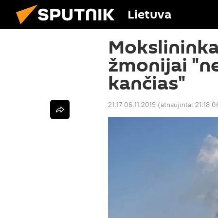
Lietuva
Mokslininka
žmonijai "
kančias"
21:17 06.11.2019
(atnaujinta:
21:18 0