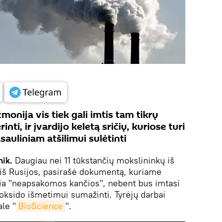
monija vis tiek gali imtis tam tikrų
ti, ir įvardijo keletą sričių, kuriose turi
sauliniam atšilimui sulėtinti
nik.
Daugiau nei 11 tūkstančių mokslininkų iš
ir iš Rusijos, pasirašė dokumentą, kuriame
kia "neapsakomos kančios", nebent bus imtasi
oksido išmetimui sumažinti. Tyrėjų darbai
le "
BioScience
".