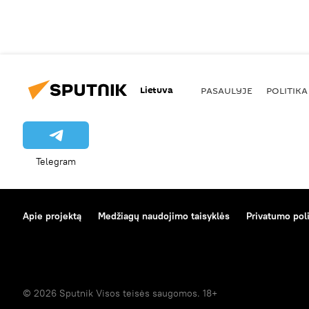
Lietuva
PASAULYJE
POLITIKA
Telegram
Apie projektą
Medžiagų naudojimo taisyklės
Privatumo poli
© 2026 Sputnik Visos teisės saugomos. 18+