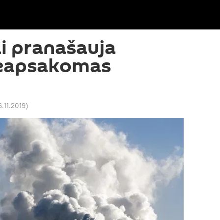
i pranašauja
neapsakomas
6.11.2019
)