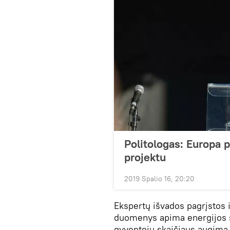
Politologas: Europa 
projektu
2019 Spalio 16, 20:20
Ekspertų išvados pagrįstos 
duomenys apima energijos s
gyventojų skaičiaus augimą,