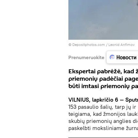
© Depositphotos.com /
Leonid Anfimov
Prenumeruokite
Ekspertai pabrėžė, kad ž
priemonių padėčiai pagerin
būti imtasi priemonių pa
VILNIUS, lapkričio 6 — Sput
153 pasaulio šalių, tarp jų 
teigiama, kad žmonijos lau
skubių priemonių anglies di
paskelbti moksliniame žurna