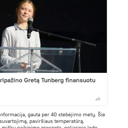
pripažino Gretą Tunberg finansuotu
informacija, gauta per 40 stebėjimo metų. Šie
uvartojimą, paviršiaus temperatūrą,
 miškų naikinimo procentą, poliarinio ledo