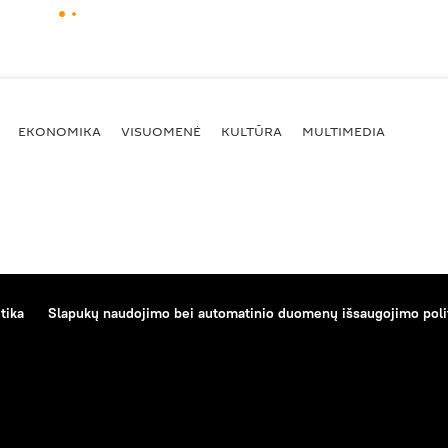
EKONOMIKA
VISUOMENĖ
KULTŪRA
MULTIMEDIA
tika
Slapukų naudojimo bei automatinio duomenų išsaugojimo poli