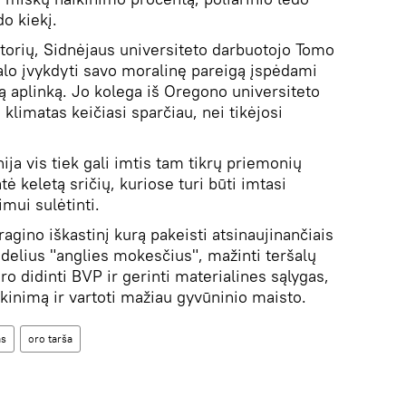
o kiekį.
torių, Sidnėjaus universiteto darbuotojo Tomo
lo įvykdyti savo moralinę pareigą įspėdami
ą aplinką. Jo kolega iš Oregono universiteto
 klimatas keičiasi sparčiau, nei tikėjosi
ja vis tiek gali imtis tam tikrų priemonių
tė keletą sričių, kuriose turi būti imtasi
mui sulėtinti.
agino iškastinį kurą pakeisti atsinaujinančiais
didelius "anglies mokesčius", mažinti teršalų
ro didinti BVP ir gerinti materialines sąlygas,
kinimą ir vartoti mažiau gyvūninio maisto.
as
oro tarša