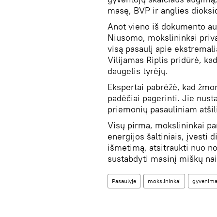
masę, BVP ir anglies dioksid
Anot vieno iš dokumento au
Niusomo, mokslininkai priva
visą pasaulį apie ekstremali
Vilijamas Riplis pridūrė, kad
daugelis tyrėjų.
Ekspertai pabrėžė, kad žmoni
padėčiai pagerinti. Jie nusta
priemonių pasauliniam atšili
Visų pirma, mokslininkai par
energijos šaltiniais, įvesti 
išmetimą, atsitraukti nuo no
sustabdyti masinį miškų nai
Pasaulyje
mokslininkai
gyvenim