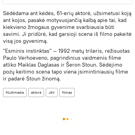
Sėdėdama ant kėdės, 61-erių aktorė, užsimetusi koją
ant kojos, pasakė motyvuojančią kalbą apie tai, kad
kiekvieno žmogaus gyvenime svarbiausia būti
savimi. Ji pridūrė, kad garsioji scena iš filmo pakeitė
visą jos gyvenimą.
"Esminis instinktas" — 1992 metų trileris, režisuotas
Paulo Verhoeveno, pagrindinius vaidmenis filme
atliko Maiklas Daglasas ir Šeron Stoun. Sėdėjimo
pozų keitimo scena tapo viena įsimintiniausių filme
ir padarė Stoun žinomą.
Multimedia
aktorė
JAV
filmas