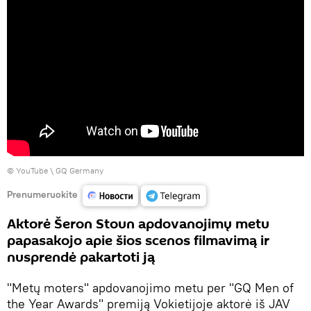
©
YouTube \ GQ Germany
Prenumeruokite
Aktorė Šeron Stoun apdovanojimų metu
papasakojo apie šios scenos filmavimą ir
nusprendė pakartoti ją
"Metų moters" apdovanojimo metu per "GQ Men of
the Year Awards" premiją Vokietijoje aktorė iš JAV