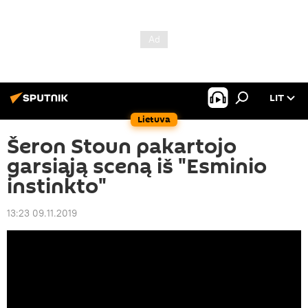
LIT
Lietuva
Šeron Stoun pakartojo
garsiąją sceną iš "Esminio
instinkto"
13:23 09.11.2019