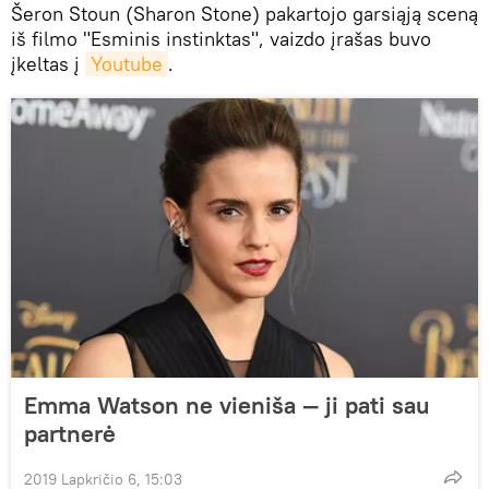
Šeron Stoun (Sharon Stone) pakartojo garsiąją sceną
iš filmo "Esminis instinktas", vaizdo įrašas buvo
įkeltas į
Youtube
.
Emma Watson ne vieniša — ji pati sau
partnerė
2019 Lapkričio 6, 15:03