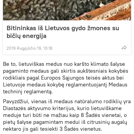
Bitininkas iš Lietuvos gydo žmones su
bičių energija
2019 Rugpjūčio 19, 13:18
Be to, lietuviškas medus nuo karšto klimato šalyse
pagaminto medaus gali skirtis aukštesniais kokybės
rodikliais pagal Europos Sąjungos teisės aktus bei
Lietuvoje medaus kokybę reglamentuojantį Medaus
techninį reglamentą.
Pavyzdžiui, vienas iš medaus natūralumo rodiklių yra
Diastazės aktyvumo kriterijus, kurio lietuviškame
meduje turi būti ne mažiau kaip 8 Šadės vienetai, o
pietų šalyse pagamintam medui iš citrusinių augalų
nektaro jis gali tesiekti 3 Šadės vienetus.