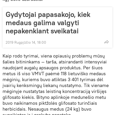
Gydytojai papasakojo, kiek
medaus galima valgyti
nepakenkiant sveikatai
2019 Rugpjūčio 14, 18:00
Kaip rodo tyrimai, viena opiausių problemų mūsų
šalies bitininkams — tarša, atsirandanti intensyviai
naudojant augalų apsaugos produktus. Per šiuos
metus iš viso VMVT paėmė 118 lietuviško medaus
mėginių, kuriems buvo atliktas 3 401 tyrimas dėl
įvairių kenksmingų liekanų nustatymo. Tik viename
mėginyje nustatytas leistiną koncentraciją viršijęs
glifosato kiekis. Bityno aplinkoje medunešio metu
buvo naikinamos piktžolės glifosato turinčiais
herbicidais. Nesaugus medus (24 kg) buvo
sunaikintas ir į prekybą nepateko.