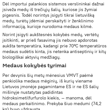
Dėl importui palankios sistemos verslininkai dažnai
įsiveža medų iš trečiųjų šalių, kuriose jis žymiai
pigesnis. Todėl norintys įsigyti tikrai lietuvišką
medų, turėtų įdėmiai perskaityti ir ženklinimo
informaciją, kurioje nurodoma medaus kilmė.
Norint įsigyti aukštesnės kokybės medų, vertėtų
įsitikinti, ar prieš fasavimą jis nebuvo apdorotas
aukšta temperatūra, kadangi prie 70ºC temperatūros
medaus sudėtis kinta, jis netenka antiseptinių ir kitų
biologiškai aktyvių medžiagų.
Medaus kokybės tyrimai
Per devynis šių metų mėnesius VMVT paėmė
penkiolika medaus mėginių, iš kurių viename
Lietuvos įmonėje pagamintame ES ir ne ES šalių
mišinyje nustatytas padidintas
hidroksimetilfurfurolo kiekis, — manoma, dėl
medaus perkaitinimo. Prekyba šiuo medumi (74,2
kg) buvo uždrausta.