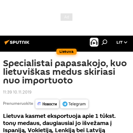
LIT
Lietuva
Specialistai papasakojo, kuo
lietuviškas medus skiriasi
nuo importuoto
11:39 10.11.2019
Prenumeruokite
Lietuva kasmet eksportuoja apie 1 tūkst.
tonų medaus, daugiausiai jo išvežama į
Ispaniją, Vokietiją, Lenkiją bei Latviją