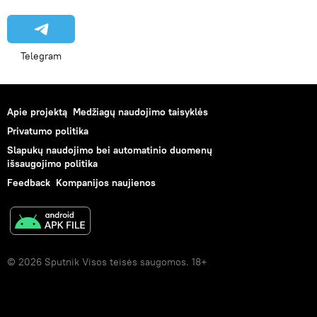
Telegram
Apie projektą
Medžiagų naudojimo taisyklės
Privatumo politika
Slapukų naudojimo bei automatinio duomenų
išsaugojimo politika
Feedback
Kompanijos naujienos
© 2026 Sputnik Visos teisės saugomos. 18+