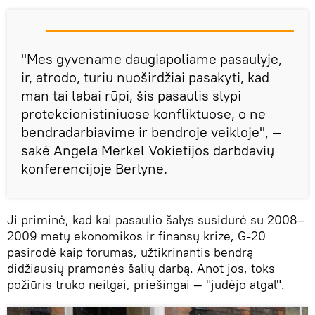
"Mes gyvename daugiapoliame pasaulyje,
ir, atrodo, turiu nuoširdžiai pasakyti, kad
man tai labai rūpi, šis pasaulis slypi
protekcionistiniuose konfliktuose, o ne
bendradarbiavime ir bendroje veikloje", —
sakė Angela Merkel Vokietijos darbdavių
konferencijoje Berlyne.
Ji priminė, kad kai pasaulio šalys susidūrė su 2008–
2009 metų ekonomikos ir finansų krize, G-20
pasirodė kaip forumas, užtikrinantis bendrą
didžiausių pramonės šalių darbą. Anot jos, toks
požiūris truko neilgai, priešingai — "judėjo atgal".