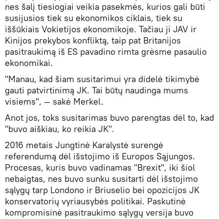
nes šalį tiesiogiai veikia pasekmės, kurios gali būti
susijusios tiek su ekonomikos ciklais, tiek su
iššūkiais Vokietijos ekonomikoje. Tačiau ji JAV ir
Kinijos prekybos konfliktą, taip pat Britanijos
pasitraukimą iš ES pavadino rimta grėsme pasaulio
ekonomikai.
"Manau, kad šiam susitarimui yra didelė tikimybė
gauti patvirtinimą JK. Tai būtų naudinga mums
visiems", — sakė Merkel.
Anot jos, toks susitarimas buvo parengtas dėl to, kad
"buvo aiškiau, ko reikia JK".
2016 metais Jungtinė Karalystė surengė
referendumą dėl išstojimo iš Europos Sąjungos.
Procesas, kuris buvo vadinamas "Brexit", iki šiol
nebaigtas, nes buvo sunku susitarti dėl išstojimo
sąlygų tarp Londono ir Briuselio bei opozicijos JK
konservatorių vyriausybės politikai. Paskutinė
kompromisinė pasitraukimo sąlygų versija buvo