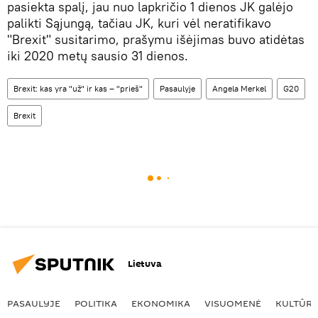
pasiekta spalį, jau nuo lapkričio 1 dienos JK galėjo
palikti Sąjungą, tačiau JK, kuri vėl neratifikavo
"Brexit" susitarimo, prašymu išėjimas buvo atidėtas
iki 2020 metų sausio 31 dienos.
Brexit: kas yra "už" ir kas – "prieš"
Pasaulyje
Angela Merkel
G20
Brexit
Lietuva
PASAULYJE
POLITIKA
EKONOMIKA
VISUOMENĖ
KULTŪR