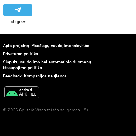
Telegram
Apie projektą
Medžiagų naudojimo taisyklės
Privatumo politika
Slapukų naudojimo bei automatinio duomenų
išsaugojimo politika
Feedback
Kompanijos naujienos
© 2026 Sputnik Visos teisės saugomos. 18+