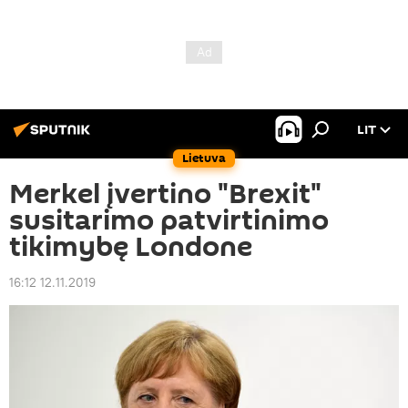
LIT
Lietuva
Merkel įvertino "Brexit"
susitarimo patvirtinimo
tikimybę Londone
16:12 12.11.2019