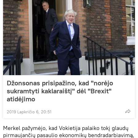
Džonsonas prisipažino, kad "norėjo
sukramtyti kaklaraištį" dėl "Brexit"
atidėjimo
2019 Lapkričio 6, 20:51
Merkel pažymėjo, kad Vokietija palaiko tokį glaudų
pirmaujančių pasaulio ekonomikų bendradarbiavimą,