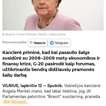
© Sputnik / Илья Питалев
/
Pereiti į medijų banką
Prenumeruokite
Kanclerė priminė, kad kai pasaulio šalys
susidūrė su 2008–2009 metų ekonomikos ir
finansų krize, G-20 pasirodė kaip forumas,
užtikrinantis bendrą didžiausių pramonės
šalių darbą
VILNIUS, lapkričio 12 — Sputnik.
Vokietijos kanclerė
Angela Merkel mano, kad labai tikėtina, jog JK
Parlamentas patvirtins "Brexit" susitarimą, praneša
RIA Novosti
.