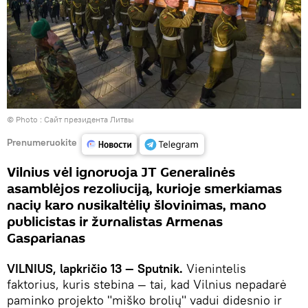
© Photo :
Сайт президента Литвы
Prenumeruokite
Vilnius vėl ignoruoja JT Generalinės
asamblėjos rezoliuciją, kurioje smerkiamas
nacių karo nusikaltėlių šlovinimas, mano
publicistas ir žurnalistas Armenas
Gasparianas
VILNIUS, lapkričio 13 — Sputnik.
Vienintelis
faktorius, kuris stebina — tai, kad Vilnius nepadarė
paminko projekto "miško brolių" vadui didesnio ir