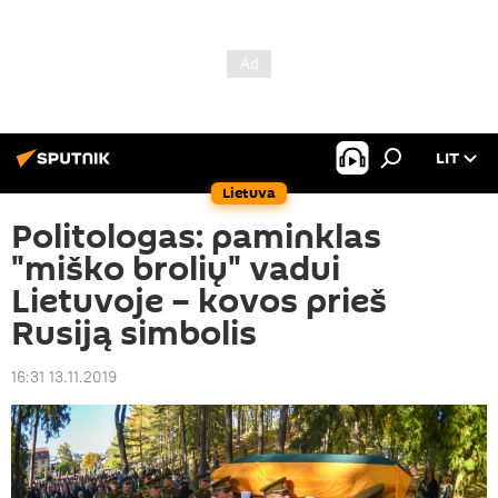
LIT
Lietuva
Politologas: paminklas
"miško brolių" vadui
Lietuvoje – kovos prieš
Rusiją simbolis
16:31 13.11.2019