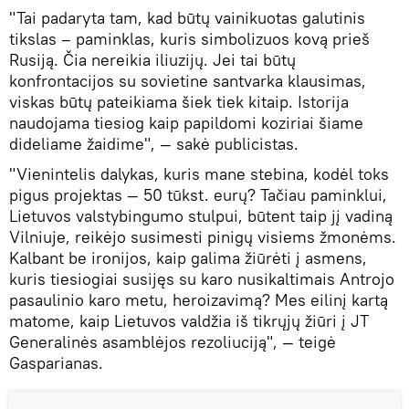
"Tai padaryta tam, kad būtų vainikuotas galutinis
tikslas – paminklas, kuris simbolizuos kovą prieš
Rusiją. Čia nereikia iliuzijų. Jei tai būtų
konfrontacijos su sovietine santvarka klausimas,
viskas būtų pateikiama šiek tiek kitaip. Istorija
naudojama tiesiog kaip papildomi koziriai šiame
dideliame žaidime", — sakė publicistas.
"Vienintelis dalykas, kuris mane stebina, kodėl toks
pigus projektas — 50 tūkst. eurų? Tačiau paminklui,
Lietuvos valstybingumo stulpui, būtent taip jį vadiną
Vilniuje, reikėjo susimesti pinigų visiems žmonėms.
Kalbant be ironijos, kaip galima žiūrėti į asmens,
kuris tiesiogiai susijęs su karo nusikaltimais Antrojo
pasaulinio karo metu, heroizavimą? Mes eilinį kartą
matome, kaip Lietuvos valdžia iš tikrųjų žiūri į JT
Generalinės asamblėjos rezoliuciją", — teigė
Gasparianas.