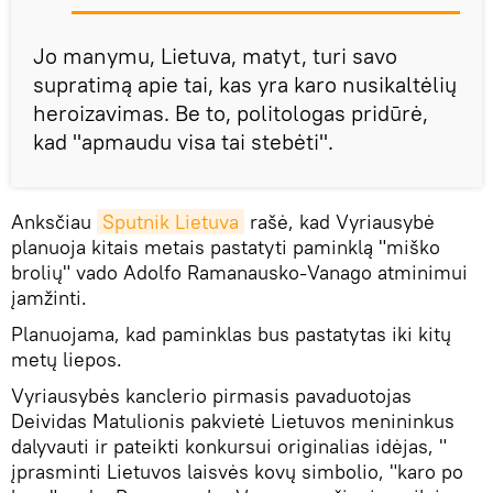
Jo manymu, Lietuva, matyt, turi savo
supratimą apie tai, kas yra karo nusikaltėlių
heroizavimas. Be to, politologas pridūrė,
kad "apmaudu visa tai stebėti".
Anksčiau
Sputnik Lietuva
rašė, kad Vyriausybė
planuoja kitais metais pastatyti paminklą "miško
brolių" vado Adolfo Ramanausko-Vanago atminimui
įamžinti.
Planuojama, kad paminklas bus pastatytas iki kitų
metų liepos.
Vyriausybės kanclerio pirmasis pavaduotojas
Deividas Matulionis pakvietė Lietuvos menininkus
dalyvauti ir pateikti konkursui originalias idėjas, "
įprasminti Lietuvos laisvės kovų simbolio, "karo po