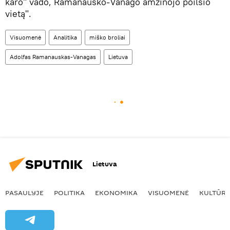
karo" vado, Ramanausko-Vanago amžinojo poilsio
vietą".
Visuomenė
Analitika
miško broliai
Adolfas Ramanauskas-Vanagas
Lietuva
Lietuva
PASAULYJE
POLITIKA
EKONOMIKA
VISUOMENĖ
KULTŪR