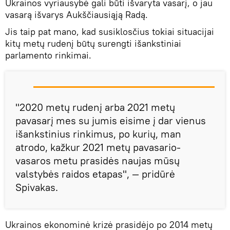
Ukrainos vyriausybė gali būti išvaryta vasarį, o jau
vasarą išvarys Aukščiausiąją Radą.
Jis taip pat mano, kad susiklosčius tokiai situacijai
kitų metų rudenį būtų surengti išankstiniai
parlamento rinkimai.
"2020 metų rudenį arba 2021 metų
pavasarį mes su jumis eisime į dar vienus
išankstinius rinkimus, po kurių, man
atrodo, kažkur 2021 metų pavasario-
vasaros metu prasidės naujas mūsų
valstybės raidos etapas", — pridūrė
Spivakas.
Ukrainos ekonominė krizė prasidėjo po 2014 metų