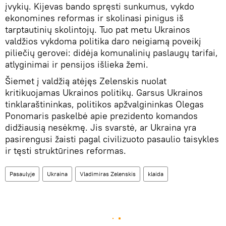
įvykių. Kijevas bando spręsti sunkumus, vykdo
ekonomines reformas ir skolinasi pinigus iš
tarptautinių skolintojų. Tuo pat metu Ukrainos
valdžios vykdoma politika daro neigiamą poveikį
piliečių gerovei: didėja komunalinių paslaugų tarifai,
atlyginimai ir pensijos išlieka žemi.
Šiemet į valdžią atėjęs Zelenskis nuolat
kritikuojamas Ukrainos politikų. Garsus Ukrainos
tinklaraštininkas, politikos apžvalgininkas Olegas
Ponomaris paskelbė apie prezidento komandos
didžiausią nesėkmę. Jis svarstė, ar Ukraina yra
pasirengusi žaisti pagal civilizuoto pasaulio taisykles
ir tęsti struktūrines reformas.
Pasaulyje
Ukraina
Vladimiras Zelenskis
klaida