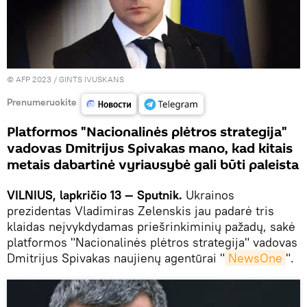
© AFP 2023 / GINTS IVUSKANS
Prenumeruokite
Platformos "Nacionalinės plėtros strategija"
vadovas Dmitrijus Spivakas mano, kad kitais
metais dabartinė vyriausybė gali būti paleista
VILNIUS, lapkričio 13 — Sputnik.
Ukrainos
prezidentas Vladimiras Zelenskis jau padarė tris
klaidas neįvykdydamas priešrinkiminių pažadų, sakė
platformos "Nacionalinės plėtros strategija" vadovas
Dmitrijus Spivakas naujienų agentūrai "
NewsOne
".