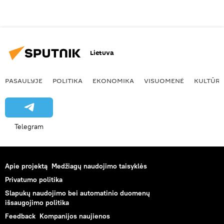
Lietuva
PASAULYJE
POLITIKA
EKONOMIKA
VISUOMENĖ
KULTŪR
Telegram
Apie projektą
Medžiagų naudojimo taisyklės
Privatumo politika
Slapukų naudojimo bei automatinio duomenų
išsaugojimo politika
Feedback
Kompanijos naujienos