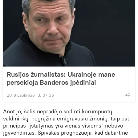
Rusijos žurnalistas: Ukrainoje mane
persekioja Banderos įpėdiniai
2019 Lapkričio 13, 07:05
Anot jo, šalis nepradėjo sodinti korumpuotų
valdininkų, negrąžina emigravusiu žmonių, taip pat
principas "įstatymas yra vienas visiems" nebuvo
įgyvendintas. Spivakas prognozuoja, kad dabartinė