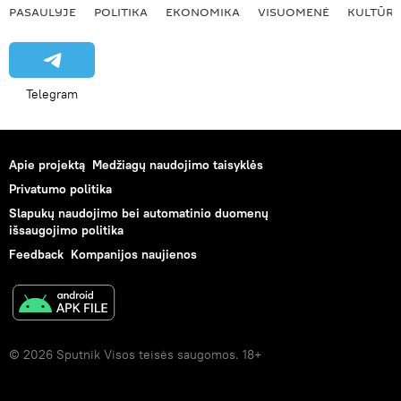
PASAULYJE
POLITIKA
EKONOMIKA
VISUOMENĖ
KULTŪR
Telegram
Apie projektą
Medžiagų naudojimo taisyklės
Privatumo politika
Slapukų naudojimo bei automatinio duomenų
išsaugojimo politika
Feedback
Kompanijos naujienos
© 2026 Sputnik Visos teisės saugomos. 18+