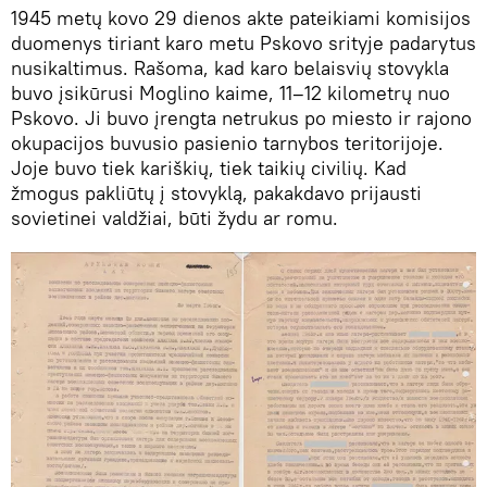
1945 metų kovo 29 dienos akte pateikiami komisijos
duomenys tiriant karo metu Pskovo srityje padarytus
nusikaltimus. Rašoma, kad karo belaisvių stovykla
buvo įsikūrusi Moglino kaime, 11–12 kilometrų nuo
Pskovo. Ji buvo įrengta netrukus po miesto ir rajono
okupacijos buvusio pasienio tarnybos teritorijoje.
Joje buvo tiek kariškių, tiek taikių civilių. Kad
žmogus pakliūtų į stovyklą, pakakdavo prijausti
sovietinei valdžiai, būti žydu ar romu.