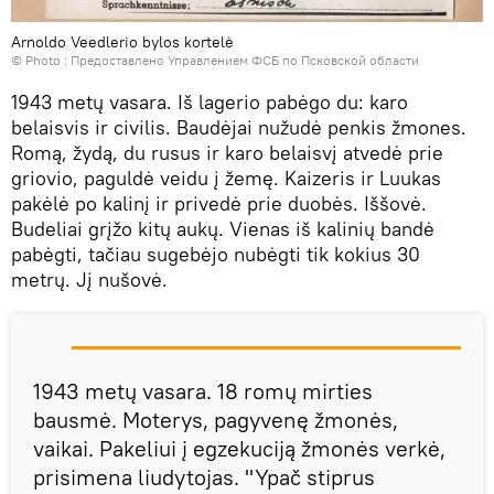
Arnoldo Veedlerio bylos kortelė
© Photo : Предоставлено Управлением ФСБ по Псковской области
1943 metų vasara. Iš lagerio pabėgo du: karo
belaisvis ir civilis. Baudėjai nužudė penkis žmones.
Romą, žydą, du rusus ir karo belaisvį atvedė prie
griovio, paguldė veidu į žemę. Kaizeris ir Luukas
pakėlė po kalinį ir privedė prie duobės. Iššovė.
Budeliai grįžo kitų aukų. Vienas iš kalinių bandė
pabėgti, tačiau sugebėjo nubėgti tik kokius 30
metrų. Jį nušovė.
1943 metų vasara. 18 romų mirties
bausmė. Moterys, pagyvenę žmonės,
vaikai. Pakeliui į egzekuciją žmonės verkė,
prisimena liudytojas. "Ypač stiprus