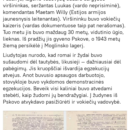
viršininkas, seržantas Luukas (vardo neprisiminė),
komendantas Maetam Willy (Estijos armijos
jaunesnysis leitenantas). Viršininku buvo vokiečių
kaizeris (vardas dokumentuose taip pat nerašomas).
Tuo metu jis buvo maždaug 30 metų, vidutinio ūgio,
lieknas. Iš pradžių jis gyveno Pskove, o 1943 metų
žiemą persikėlė į Moglinsko lagerį.
Liudytojas nurodo, kad romai ir žydai buvo
sušaudomi dėl tautybės, likusieji — dažniausiai dėl
pabėgimų. Jis kruopščiai išvardija egzekucijų
atvejus. Anot buvusio apsaugos darbuotojo,
stovykloje buvo vykdomos demonstracinės
egzekucijos. Beveik visi kaliniai buvo atvedami
stebėti, kaip žudomi jų bendražygiai. Į žudynes iš
Pskovo atvykdavo pasižiūrėti ir vokiečių vadovybė.