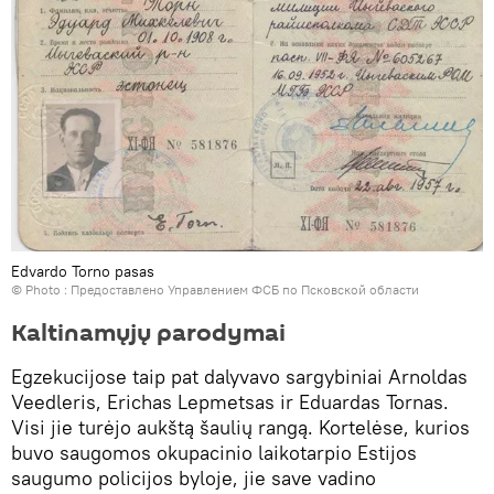
Edvardo Torno pasas
© Photo : Предоставлено Управлением ФСБ по Псковской области
Kaltinamųjų parodymai
Egzekucijose taip pat dalyvavo sargybiniai Arnoldas
Veedleris, Erichas Lepmetsas ir Eduardas Tornas.
Visi jie turėjo aukštą šaulių rangą. Kortelėse, kurios
buvo saugomos okupacinio laikotarpio Estijos
saugumo policijos byloje, jie save vadino