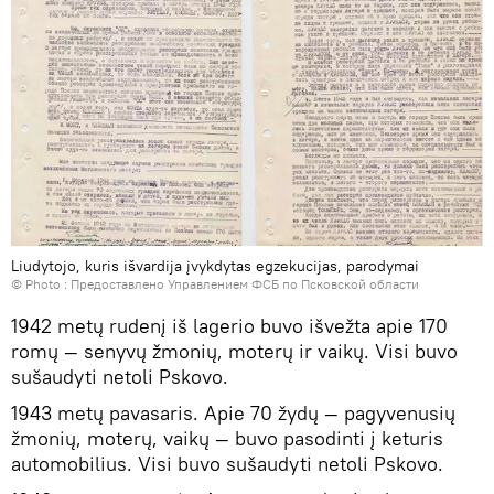
Liudytojo, kuris išvardija įvykdytas egzekucijas, parodymai
© Photo : Предоставлено Управлением ФСБ по Псковской области
1942 metų rudenį iš lagerio buvo išvežta apie 170
romų — senyvų žmonių, moterų ir vaikų. Visi buvo
sušaudyti netoli Pskovo.
1943 metų pavasaris. Apie 70 žydų — pagyvenusių
žmonių, moterų, vaikų — buvo pasodinti į keturis
automobilius. Visi buvo sušaudyti netoli Pskovo.