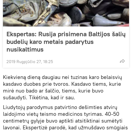
Ekspertas: Rusija prisimena Baltijos šalių
budelių karo metais padarytus
nusikaltimus
2019 Rugpjūčio 27, 18:25
Kiekvieną dieną daugiau nei tuzinas karo belaisvių
kasdavo duobes prie tvoros. Kasdavo tiems, kurie
mirė nuo bado ar šalčio, tiems, kurie buvo
sušaudyti. Tikėtina, kad ir sau.
Liudytojų parodymus patvirtino dešimties atvirų
laidojimo vietų teismo medicinos tyrimas. 40-50
centimetrų gylyje buvo aptikti atsitiktinai sumėtyti
lavonai. Ekspertizė parodė, kad užmušdavo smūgiais