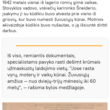
1942 metais vienai iš lagerio romių gimė vaikas.
Stovyklos vadovo, vokiečių karininko Šneiderio,
įsakymu ji su kūdikiu buvo atvesta prie vieno iš
griovių, kur buvo numesti žuvusiųjų kūnai. Motinos
akivaizdoje kūdikis buvo nušautas, o ją išsiuntė dirbti
darbus.
Iš viso, remiantis dokumentais,
specialistams pavyko rasti dešimt krūmais
užmaskuotų laidojimo vietų. "Jose rasta
vyrų, moterų ir vaikų kūnai. Žuvusiųjų
amžius — nuo dviejų-trijų mėnesių iki 60
metų", — rašoma bylos medžiagoje.