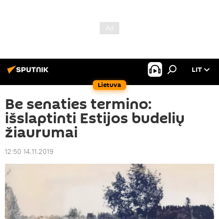
LIT
Lietuva
Be senaties termino:
išslaptinti Estijos budelių
žiaurumai
12:50 14.11.2019