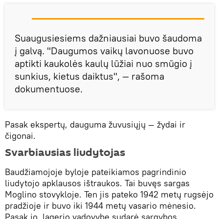
Suaugusiesiems dažniausiai buvo šaudoma
į galvą. "Daugumos vaikų lavonuose buvo
aptikti kaukolės kaulų lūžiai nuo smūgio į
sunkius, kietus daiktus", — rašoma
dokumentuose.
Pasak ekspertų, dauguma žuvusiųjų — žydai ir
čigonai.
Svarbiausias liudytojas
Baudžiamojoje byloje pateikiamos pagrindinio
liudytojo apklausos ištraukos. Tai buvęs sargas
Moglino stovykloje. Ten jis pateko 1942 metų rugsėjo
pradžioje ir buvo iki 1944 metų vasario mėnesio.
Pasak jo, lagerio vadovybę sudarė sargybos