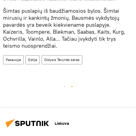
Šimtas puslapių iš baudžiamosios bylos. Šimtai
mirusių ir kankintų žmonių. Bausmės vykdytojų
pavardės yra beveik kiekviename puslapyje.
Kaizeris, Toompere, Blekman, Saabas, Kaits, Kurg,
Ochvrilla, Vainlo, Alla... Tačiau įvykdyti tik trys
teismo nuosprendžiai.
Pasaulyje
Estija
Didysis Tėvynės karas
Lietuva