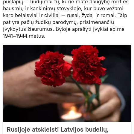
puslapių — liudijimai tų, kurie matė daugybę mirties
bausmių ir kankinimų stovykloje, kur buvo vežami
karo belaisviai ir civiliai — rusai, žydai ir romai. Taip
pat yra pačių žudikų parodymų, prisimenančių
įvykdytus žiaurumus. Byloje aprašyti įvykiai apima
1941–1944 metus.
Rusijoje atskleisti Latvijos budelių,