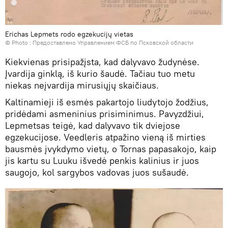
Erichas Lepmets rodo egzekucijų vietas
© Photo : Предоставлено Управлением ФСБ по Псковской области
Kiekvienas prisipažįsta, kad dalyvavo žudynėse.
Įvardija ginklą, iš kurio šaudė. Tačiau tuo metu
niekas neįvardija mirusiųjų skaičiaus.
Kaltinamieji iš esmės pakartojo liudytojo žodžius,
pridėdami asmeninius prisiminimus. Pavyzdžiui,
Lepmetsas teigė, kad dalyvavo tik dviejose
egzekucijose. Veedleris atpažino vieną iš mirties
bausmės įvykdymo vietų, o Tornas papasakojo, kaip
jis kartu su Luuku išvedė penkis kalinius ir juos
saugojo, kol sargybos vadovas juos sušaudė.