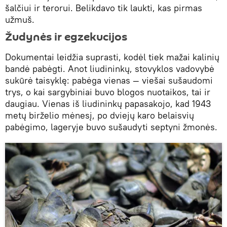
šalčiui ir terorui. Belikdavo tik laukti, kas pirmas
užmuš.
Žudynės ir egzekucijos
Dokumentai leidžia suprasti, kodėl tiek mažai kalinių
bandė pabėgti. Anot liudininkų, stovyklos vadovybė
sukūrė taisyklę: pabėga vienas — viešai sušaudomi
trys, o kai sargybiniai buvo blogos nuotaikos, tai ir
daugiau. Vienas iš liudininkų papasakojo, kad 1943
metų birželio mėnesį, po dviejų karo belaisvių
pabėgimo, lageryje buvo sušaudyti septyni žmonės.