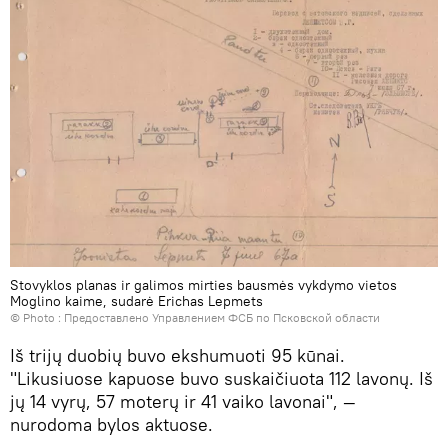
Stovyklos planas ir galimos mirties bausmės vykdymo vietos
Moglino kaime, sudarė Erichas Lepmets
© Photo : Предоставлено Управлением ФСБ по Псковской области
Iš trijų duobių buvo ekshumuoti 95 kūnai.
"Likusiuose kapuose buvo suskaičiuota 112 lavonų. Iš
jų 14 vyrų, 57 moterų ir 41 vaiko lavonai", —
nurodoma bylos aktuose.