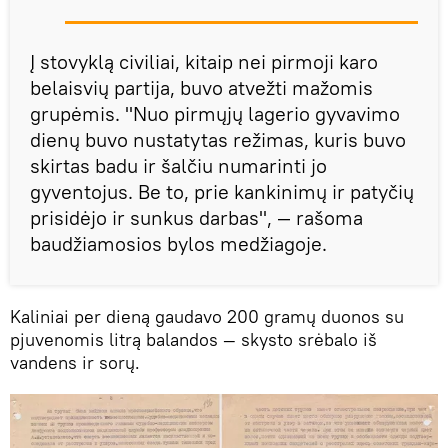
Į stovyklą civiliai, kitaip nei pirmoji karo
belaisvių partija, buvo atvežti mažomis
grupėmis. "Nuo pirmųjų lagerio gyvavimo
dienų buvo nustatytas režimas, kuris buvo
skirtas badu ir šalčiu numarinti jo
gyventojus. Be to, prie kankinimų ir patyčių
prisidėjo ir sunkus darbas", — rašoma
baudžiamosios bylos medžiagoje.
Kaliniai per dieną gaudavo 200 gramų duonos su
pjuvenomis litrą balandos — skysto srėbalo iš
vandens ir sorų.