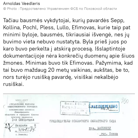
Arnoldas Veedleris
© Photo : Предоставлено Управлением ФСБ по Псковской области
Tačiau bausmės vykdytojai, kurių pavardės Sepp,
Kollina, Pochl, Pless, Lullo, Efimovas, kurie taip pat
minimi byloje, bausmės, tikriausiai išvengė, nes jų
buvimo vieta nebuvo nustatyta. Byla prieš juos po
karo buvo perkelta į atskirą procesą. Išslaptintoje
dokumentacijoje nėra konkrečių duomenų apie šiuos
žmones. Minimas buvo tik Efimovas. Pažymima, kad
tai buvo maždaug 20 metų vaikinas, aukštas, be to,
nors turėjo rusišką pavardę, visiškai nekalbėjo
rusiškai.