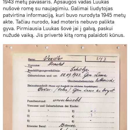
1943 metų pavasaris. Apsaugos vadas Luukas
nušovė romę su naujagimiu. Galimai liudytojas
patvirtina informaciją, kuri buvo nurodyta 1945 metų
akte. Tačiau nurodo, kad moteris nebuvo palikta
gyva. Pirmiausia Luukas šovė jai į galvą, paskui
nužudė vaiką. Jis privertė kitą romą palaidoti kūnus.