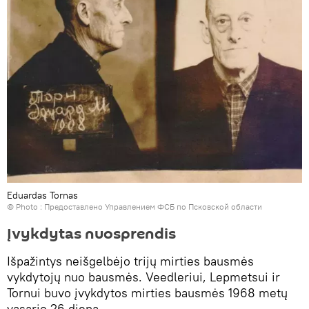
Eduardas Tornas
© Photo : Предоставлено Управлением ФСБ по Псковской области
Įvykdytas nuosprendis
Išpažintys neišgelbėjo trijų mirties bausmės
vykdytojų nuo bausmės. Veedleriui, Lepmetsui ir
Tornui buvo įvykdytos mirties bausmės 1968 metų
vasario 26 dieną.