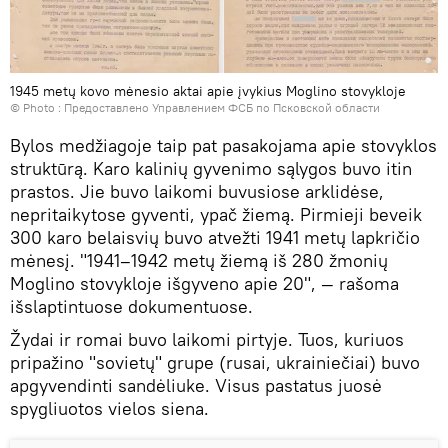
1945 metų kovo mėnesio aktai apie įvykius Moglino stovykloje
© Photo : Предоставлено Управлением ФСБ по Псковской области
Bylos medžiagoje taip pat pasakojama apie stovyklos
struktūrą. Karo kalinių gyvenimo sąlygos buvo itin
prastos. Jie buvo laikomi buvusiose arklidėse,
nepritaikytose gyventi, ypač žiemą. Pirmieji beveik
300 karo belaisvių buvo atvežti 1941 metų lapkričio
mėnesį. "1941–1942 metų žiemą iš 280 žmonių
Moglino stovykloje išgyveno apie 20", — rašoma
išslaptintuose dokumentuose.
Žydai ir romai buvo laikomi pirtyje. Tuos, kuriuos
pripažino "sovietų" grupe (rusai, ukrainiečiai) buvo
apgyvendinti sandėliuke. Visus pastatus juosė
spygliuotos vielos siena.