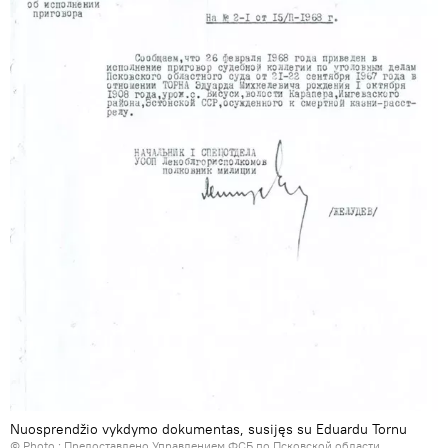
Nuosprendžio vykdymo dokumentas, susijęs su Eduardu Tornu
© Photo : Предоставлено Управлением ФСБ по Псковской области