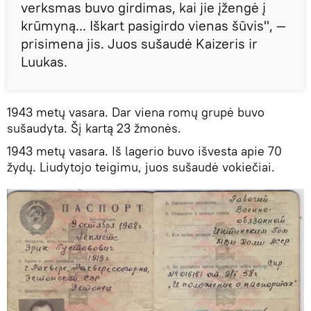
verksmas buvo girdimas, kai jie įžengė į
krūmyną... Iškart pasigirdo vienas šūvis", —
prisimena jis. Juos sušaudė Kaizeris ir
Luukas.
1943 metų vasara. Dar viena romų grupė buvo
sušaudyta. Šį kartą 23 žmonės.
1943 metų vasara. Iš lagerio buvo išvesta apie 70
žydų. Liudytojo teigimu, juos sušaudė vokiečiai.