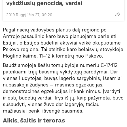
vykdžiusių genocidą, vardai
2019 Rugpjūčio 27, 09:20
Pagal nacių vadovybės planus dalį regiono po
Antrojo pasaulinio karo buvo planuojama perleisti
Estijai, o Estijos budeliai aktyviai veikė okupuotame
Pskovo regione. Tai atsitiko karo belaisvių stovykloje
Moglino kaime, 11–12 kilometrų nuo Pskovo.
Baudžiamojoje šešių tomų byloje numeriu С-17412
pateikiami trijų bausmių vykdytojų parodymai. Dar
vienas liudytojas, buvęs lagerio sargybinis, išsamiai
nupasakoja žudynes — masines egzekucijas,
demonstracines egzekucijas ir kankinimus. Įvardyti
ir estų budelių vardai. Trys iš jų, kaip pažymėta, buvo
sušaudyti, vienas žuvo dar lageryje, tačiau
mažiausiai penki išvengė bausmės.
Alkis, šaltis ir teroras