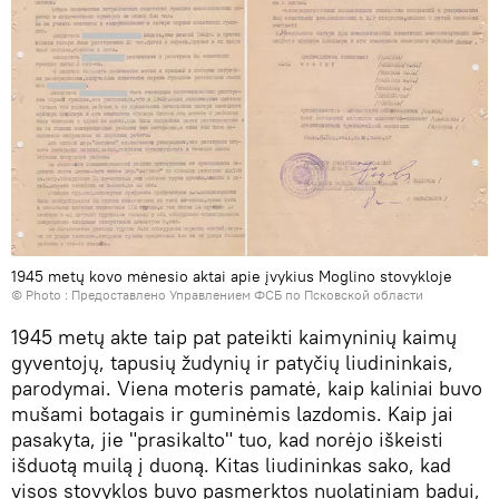
1945 metų kovo mėnesio aktai apie įvykius Moglino stovykloje
© Photo : Предоставлено Управлением ФСБ по Псковской области
1945 metų akte taip pat pateikti kaimyninių kaimų
gyventojų, tapusių žudynių ir patyčių liudininkais,
parodymai. Viena moteris pamatė, kaip kaliniai buvo
mušami botagais ir guminėmis lazdomis. Kaip jai
pasakyta, jie "prasikalto" tuo, kad norėjo iškeisti
išduotą muilą į duoną. Kitas liudininkas sako, kad
visos stovyklos buvo pasmerktos nuolatiniam badui,