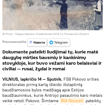
© Photo : Предоставлено Управлением ФСБ по Псковской области
Prenumeruokite
Dokumente pateikti liudijimai tų, kurie matė
daugybę mirties bausmių ir kankinimų
stovykloje, kur buvo vežami karo belaisviai ir
civiliai — rusai, žydai ir romai
VILNIUS, lapkričio 14 — Sputnik.
FSB Pskovo srities
direktoratas pirmą kartą išleido išslaptintą
baudžiamosios bylos medžiagą apie Estijos
baudžiauninkus, kurie Antrojo pasaulinio karo metais
veikė netoli Pskovo. Šimtame
RIA Novosti
pateiktų