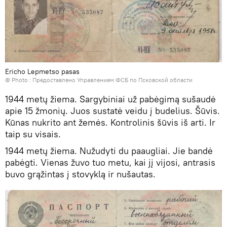
Ericho Lepmetso pasas
© Photo : Предоставлено Управлением ФСБ по Псковской области
1944 metų žiema. Sargybiniai už pabėgimą sušaudė
apie 15 žmonių. Juos sustatė veidu į budelius. Šūvis.
Kūnas nukrito ant žemės. Kontrolinis šūvis iš arti. Ir
taip su visais.
1944 metų žiema. Nužudyti du paaugliai. Jie bandė
pabėgti. Vienas žuvo tuo metu, kai jį vijosi, antrasis
buvo grąžintas į stovyklą ir nušautas.