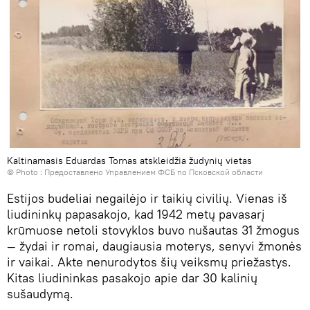
Kaltinamasis Eduardas Tornas atskleidžia žudynių vietas
© Photo : Предоставлено Управлением ФСБ по Псковской области
Estijos budeliai negailėjo ir taikių civilių. Vienas iš
liudininkų papasakojo, kad 1942 metų pavasarį
krūmuose netoli stovyklos buvo nušautas 31 žmogus
— žydai ir romai, daugiausia moterys, senyvi žmonės
ir vaikai. Akte nenurodytos šių veiksmų priežastys.
Kitas liudininkas pasakojo apie dar 30 kalinių
sušaudymą.