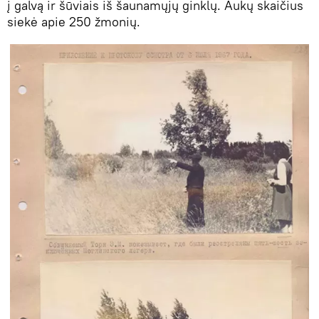
į galvą ir šūviais iš šaunamųjų ginklų. Aukų skaičius
siekė apie 250 žmonių.