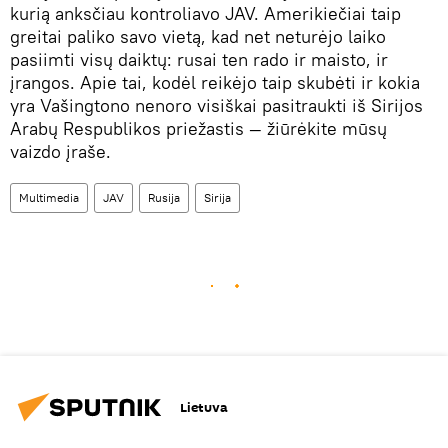
kurią anksčiau kontroliavo JAV. Amerikiečiai taip
greitai paliko savo vietą, kad net neturėjo laiko
pasiimti visų daiktų: rusai ten rado ir maisto, ir
įrangos. Apie tai, kodėl reikėjo taip skubėti ir kokia
yra Vašingtono nenoro visiškai pasitraukti iš Sirijos
Arabų Respublikos priežastis — žiūrėkite mūsų
vaizdo įraše.
Multimedia
JAV
Rusija
Sirija
Lietuva