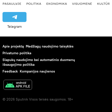
PASAULYJE
POLITIKA
EKONOMIKA
VISUOMENĖ
KULTŪR
Telegram
Apie projektą
Medžiagų naudojimo taisyklės
Privatumo politika
Slapukų naudojimo bei automatinio duomenų
išsaugojimo politika
Feedback
Kompanijos naujienos
© 2026 Sputnik Visos teisės saugomos. 18+