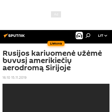
LIT
Lietuva
Rusijos kariuomenė užėmė
buvusį amerikiečių
aerodromą Sirijoje
16:10 15.11.2019