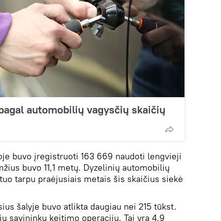
 pagal automobilių vagysčių skaičių
oje buvo įregistruoti 163 669 naudoti lengvieji
mžius buvo 11,1 metų. Dyzelinių automobilių
 tuo tarpu praėjusiais metais šis skaičius siekė
us šalyje buvo atlikta daugiau nei 215 tūkst.
ų savininkų keitimo operacijų. Tai yra 4,9