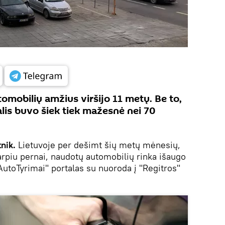
tomobilių amžius viršijo 11 metų. Be to,
lis buvo šiek tiek mažesnė nei 70
tnik.
Lietuvoje per dešimt šių metų mėnesių,
tarpiu pernai, naudotų automobilių rinka išaugo
AutoTyrimai" portalas su nuoroda į "Regitros"