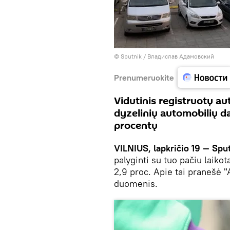
© Sputnik / Владислав Адамовский
Prenumeruokite
Vidutinis registruotų au
dyzelinių automobilių da
procentų
VILNIUS, lapkričio 19 — Spu
palyginti su tuo pačiu laiko
2,9 proc. Apie tai pranešė "
duomenis.