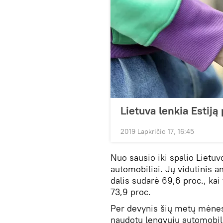
Lietuva lenkia Estiją
2019 Lapkričio 17, 16:45
Nuo sausio iki spalio Lietuv
automobiliai. Jų vidutinis a
dalis sudarė 69,6 proc., kai
73,9 proc.
Per devynis šių metų mėnesi
naudotų lengvųjų automobili