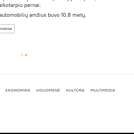
aikotarpiu pernai.
ų automobilių amžius buvo 10,8 metų.
mobiliai
EKONOMIKA
VISUOMENĖ
KULTŪRA
MULTIMEDIA