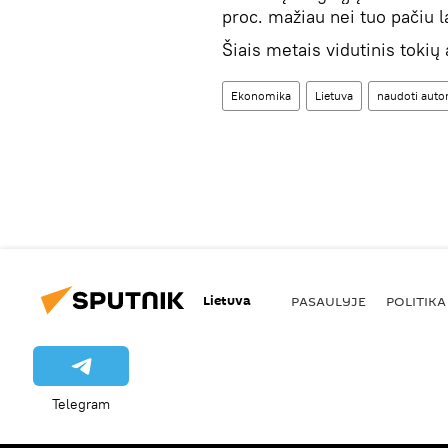
proc. mažiau nei tuo pačiu l
Šiais metais vidutinis toki
Ekonomika
Lietuva
naudoti auto
Lietuva
PASAULYJE
POLITIKA
Telegram