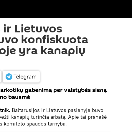
 ir Lietuvos
uvo konfiskuota
ioje yra kanapių
arkotikų gabenimą per valstybės sieną
mimo bausmė
tnik.
Baltarusijos ir Lietuvos pasienyje buvo
ežti kanapių turinčią arbatą. Apie tai pranešė
os komiteto spaudos tarnyba.