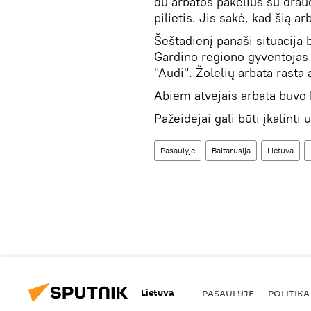
du arbatos pakelius su drau
pilietis. Jis sakė, kad šią a
Šeštadienį panaši situacija 
Gardino regiono gyventojas a
"Audi". Žolelių arbata rasta
Abiem atvejais arbata buvo k
Pažeidėjai gali būti įkalint
Pasaulyje
Baltarusija
Lietuva
Lietuva
PASAULYJE
POLITIKA