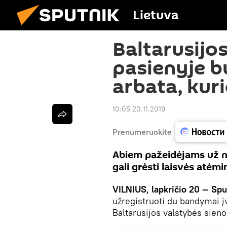
Lietuva
Baltarusijos
pasienyje b
arbata, kur
10:05 20.11.2019
Prenumeruokite
Abiem pažeidėjams už n
gali grėsti laisvės atė
VILNIUS, lapkričio 20 — Spu
užregistruoti du bandymai įv
Baltarusijos valstybės sien