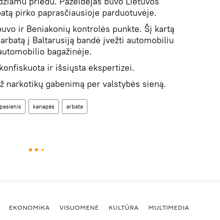
džiamu priedu. Pažeidėjas buvo Lietuvos
rbatą pirko paprasčiausioje parduotuvėje.
buvo ir Beniakonių kontrolės punkte. Šį kartą
rbatą į Baltarusiją bandė įvežti automobiliu
 automobilio bagažinėje.
onfiskuota ir išsiųsta ekspertizei.
i už narkotikų gabenimą per valstybės sieną.
pasienis
kanapės
arbata
EKONOMIKA
VISUOMENĖ
KULTŪRA
MULTIMEDIA