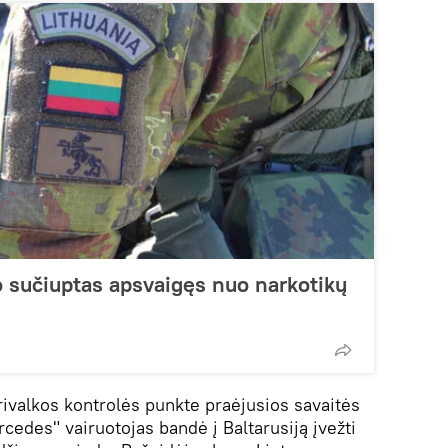
o sučiuptas apsvaigęs nuo narkotikų
rivalkos kontrolės punkte praėjusios savaitės
cedes" vairuotojas bandė į Baltarusiją įvežti