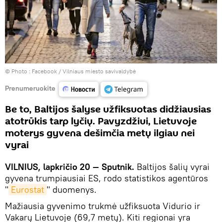
© Photo :
Facebook / Vilniaus miesto savivaldybė
Prenumeruokite
Be to, Baltijos šalyse užfiksuotas didžiausias
atotrūkis tarp lyčių. Pavyzdžiui, Lietuvoje
moterys gyvena dešimčia metų ilgiau nei
vyrai
VILNIUS, lapkričio 20 — Sputnik.
Baltijos šalių vyrai
gyvena trumpiausiai ES, rodo statistikos agentūros
"
Eurostat
" duomenys.
Mažiausia gyvenimo trukmė užfiksuota Vidurio ir
Vakarų Lietuvoje (69,7 metų). Kiti regionai yra