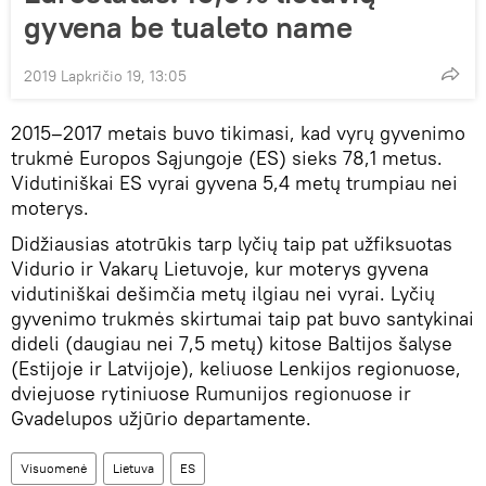
gyvena be tualeto name
2019 Lapkričio 19, 13:05
2015–2017 metais buvo tikimasi, kad vyrų gyvenimo
trukmė Europos Sąjungoje (ES) sieks 78,1 metus.
Vidutiniškai ES vyrai gyvena 5,4 metų trumpiau nei
moterys.
Didžiausias atotrūkis tarp lyčių taip pat užfiksuotas
Vidurio ir Vakarų Lietuvoje, kur moterys gyvena
vidutiniškai dešimčia metų ilgiau nei vyrai. Lyčių
gyvenimo trukmės skirtumai taip pat buvo santykinai
dideli (daugiau nei 7,5 metų) kitose Baltijos šalyse
(Estijoje ir Latvijoje), keliuose Lenkijos regionuose,
dviejuose rytiniuose Rumunijos regionuose ir
Gvadelupos užjūrio departamente.
Visuomenė
Lietuva
ES