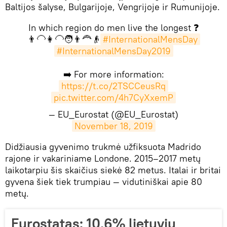
Baltijos šalyse, Bulgarijoje, Vengrijoje ir Rumunijoje.
In which region do men live the longest ❓
👨‍🦲👩‍🦲🧑👨‍🦰👴
#InternationalMensDay
#InternationalMensDay2019
➡️ For more information:
https://t.co/2TSCCeusRq
pic.twitter.com/4h7CyXxemP
— EU_Eurostat (@EU_Eurostat)
November 18, 2019
Didžiausia gyvenimo trukmė užfiksuota Madrido
rajone ir vakariniame Londone. 2015–2017 metų
laikotarpiu šis skaičius siekė 82 metus. Italai ir britai
gyvena šiek tiek trumpiau — vidutiniškai apie 80
metų.
Eurostatas: 10,6% lietuvių