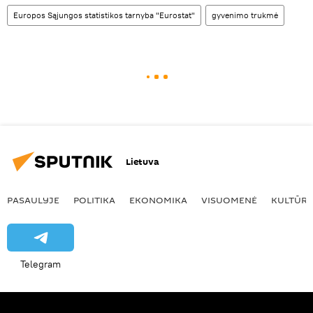
Europos Sąjungos statistikos tarnyba "Eurostat"
gyvenimo trukmė
Lietuva
PASAULYJE
POLITIKA
EKONOMIKA
VISUOMENĖ
KULTŪR
Telegram