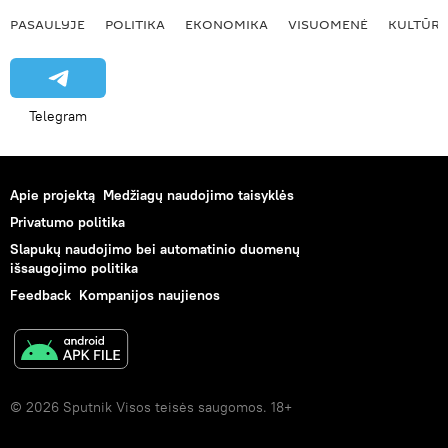
PASAULYJE
POLITIKA
EKONOMIKA
VISUOMENĖ
KULTŪR
Telegram
Apie projektą
Medžiagų naudojimo taisyklės
Privatumo politika
Slapukų naudojimo bei automatinio duomenų
išsaugojimo politika
Feedback
Kompanijos naujienos
© 2026 Sputnik Visos teisės saugomos. 18+