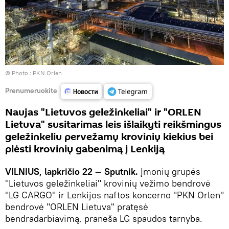
© Photo :
PKN Orlen
Prenumeruokite
Naujas "Lietuvos geležinkeliai" ir "ORLEN
Lietuva" susitarimas leis išlaikyti reikšmingus
geležinkeliu pervežamų krovinių kiekius bei
plėsti krovinių gabenimą į Lenkiją
VILNIUS, lapkričio 22 — Sputnik.
Įmonių grupės
"Lietuvos geležinkeliai" krovinių vežimo bendrovė
"LG CARGO" ir Lenkijos naftos koncerno "PKN Orlen"
bendrovė "ORLEN Lietuva" pratęsė
bendradarbiavimą, praneša LG spaudos tarnyba.