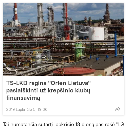
TS-LKD ragina "Orlen Lietuva"
pasiaiškinti už krepšinio klubų
finansavimą
2019 Lapkričio 5, 19:00
Tai numatančią sutartį lapkričio 18 dieną pasirašė "LG