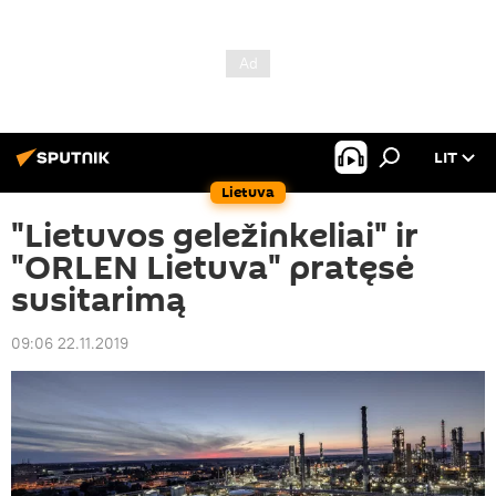
LIT
Lietuva
"Lietuvos geležinkeliai" ir
"ORLEN Lietuva" pratęsė
susitarimą
09:06 22.11.2019