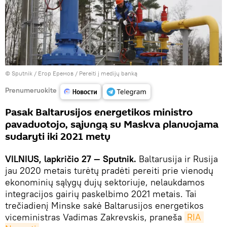
© Sputnik / Егор Еремов
/
Pereiti į medijų banką
Prenumeruokite
Pasak Baltarusijos energetikos ministro
pavaduotojo, sąjungą su Maskva planuojama
sudaryti iki 2021 metų
VILNIUS, lapkričio 27 — Sputnik.
Baltarusija ir Rusija
jau 2020 metais turėtų pradėti pereiti prie vienodų
ekonominių sąlygų dujų sektoriuje, nelaukdamos
integracijos gairių paskelbimo 2021 metais. Tai
trečiadienį Minske sakė Baltarusijos energetikos
viceministras Vadimas Zakrevskis, praneša
RIA 