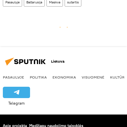
Pasaulyje
Baltarusija
Maskva
sutartis
Lietuva
PASAULYJE
POLITIKA
EKONOMIKA
VISUOMENĖ
KULTŪR
Telegram
Apie projektą
Medžiagų naudojimo taisyklės