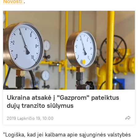
Novosti
.
Ukraina atsakė į "Gazprom" pateiktus
dujų tranzito siūlymus
2019 Lapkričio 19, 10:00
"Logiška, kad jei kalbama apie sąjunginės valstybės