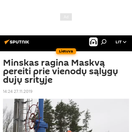
LIT
Lietuva
Minskas ragina Maskvą
pereiti prie vienodų sąlygų
dujų srityje
14:24 27.11.2019