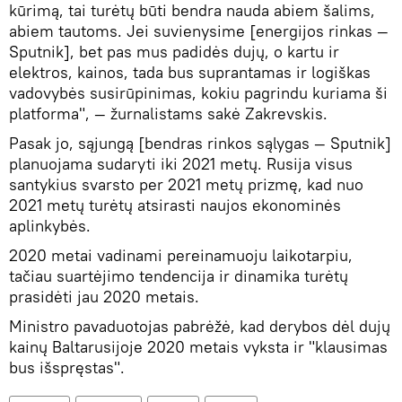
kūrimą, tai turėtų būti bendra nauda abiem šalims,
abiem tautoms. Jei suvienysime [energijos rinkas —
Sputnik], bet pas mus padidės dujų, o kartu ir
elektros, kainos, tada bus suprantamas ir logiškas
vadovybės susirūpinimas, kokiu pagrindu kuriama ši
platforma", — žurnalistams sakė Zakrevskis.
Pasak jo, sąjungą [bendras rinkos sąlygas — Sputnik]
planuojama sudaryti iki 2021 metų. Rusija visus
santykius svarsto per 2021 metų prizmę, kad nuo
2021 metų turėtų atsirasti naujos ekonominės
aplinkybės.
2020 metai vadinami pereinamuoju laikotarpiu,
tačiau suartėjimo tendencija ir dinamika turėtų
prasidėti jau 2020 metais.
Ministro pavaduotojas pabrėžė, kad derybos dėl dujų
kainų Baltarusijoje 2020 metais vyksta ir "klausimas
bus išspręstas".