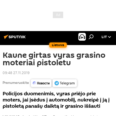
LIT
Lietuva
Kaune girtas vyras grasino
moteriai pistoletu
09:48 27.11.2019
Prenumeruokite
Policijos duomenimis, vyras priėjo prie
moters, jai įsėdus į automobilį, nukreipė į ją į
pistoletą panašų daiktą ir grasino iššauti