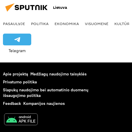
Lietuva
PASAULYJE
POLITIKA
EKONOMIKA
VISUOMENĖ
KULTŪR
Telegram
Apie projektą
Medžiagų naudojimo taisyklės
Privatumo politika
Slapukų naudojimo bei automatinio duomenų
išsaugojimo politika
Feedback
Kompanijos naujienos