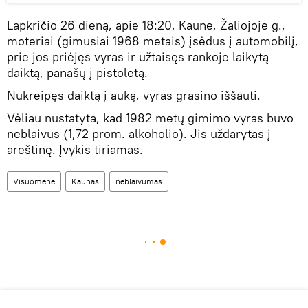
Lapkričio 26 dieną, apie 18:20, Kaune, Žaliojoje g.,
moteriai (gimusiai 1968 metais) įsėdus į automobilį,
prie jos priėjęs vyras ir užtaisęs rankoje laikytą
daiktą, panašų į pistoletą.
Nukreipęs daiktą į auką, vyras grasino iššauti.
Vėliau nustatyta, kad 1982 metų gimimo vyras buvo
neblaivus (1,72 prom. alkoholio). Jis uždarytas į
areštinę. Įvykis tiriamas.
Visuomenė
Kaunas
neblaivumas