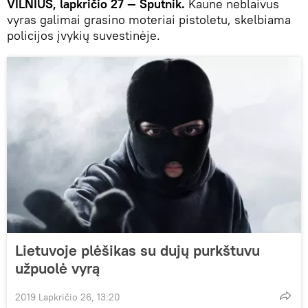
VILNIUS, lapkričio 27 — Sputnik.
Kaune neblaivus
vyras galimai grasino moteriai pistoletu, skelbiama
policijos įvykių suvestinėje.
Lietuvoje plėšikas su dujų purkštuvu
užpuolė vyrą
2019 Lapkričio 26, 13:20