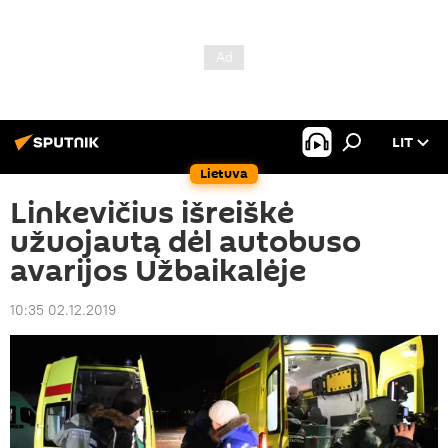
LIT
Lietuva
Linkevičius išreiškė
užuojautą dėl autobuso
avarijos Užbaikalėje
10:35 02.12.2019