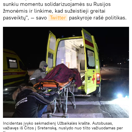
sunkiu momentu solidarizuojamės su Rusijos
žmonėmis ir linkime, kad sužeistieji greitai
pasveiktų", — savo
Twitter
paskyroje rašė politikas.
Incidentas įvyko sekmadienį Užbaikalės krašte. Autobusas,
važiavęs iš Čitos į Sretenską, nuslydo nuo tilto važiuodamas per