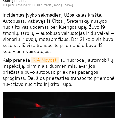
Kuengos upę.
© Пресс-служба МЧС РФ
/
Pereiti į medijų banką
Incidentas įvyko sekmadienį Užbaikalės krašte.
Autobusas, važiavęs iš Čitos į Sretenską, nuslydo
nuo tilto važiuodamas per Kuengos upę. Žuvo 19
žmonių, tarp jų — autobuso vairuotojas ir du vaikai —
vienerių ir dvejų metų amžiaus. Dar 21 keleivis buvo
sužeisti. Iš viso transporto priemonėje buvo 43
keleiviai ir vairuotojas.
Kaip praneša
RIA Novosti
su nuoroda į automobilių
inspekciją, pirminiais duomenimis, avarijos
priežastis buvo autobuso priekinės padangos
sprogimas. Dėl šios priežasties transporto priemonė
nuvažiavo nuo tilto ir įkrito į upę.