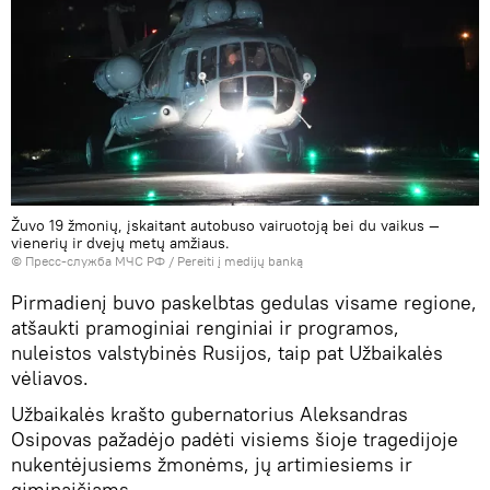
Žuvo 19 žmonių, įskaitant autobuso vairuotoją bei du vaikus —
vienerių ir dvejų metų amžiaus.
© Пресс-служба МЧС РФ
/
Pereiti į medijų banką
Pirmadienį buvo paskelbtas gedulas visame regione,
atšaukti pramoginiai renginiai ir programos,
nuleistos valstybinės Rusijos, taip pat Užbaikalės
vėliavos.
Užbaikalės krašto gubernatorius Aleksandras
Osipovas pažadėjo padėti visiems šioje tragedijoje
nukentėjusiems žmonėms, jų artimiesiems ir
giminaičiams.