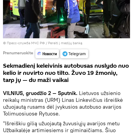
© Пресс-служба МЧС РФ
/
Pereiti į medijų banką
Prenumeruokite
Sekmadienį keleivinis autobusas nuslydo nuo
kelio ir nuvirto nuo tilto. Žuvo 19 žmonių,
tarp jų — du maži vaikai
VILNIUS, gruodžio 2 — Sputnik.
Lietuvos užsienio
reikalų ministras (URM) Linas Linkevičius išreiškė
užuojautą rusams dėl įvykusios autobuso avarijos
Tolimuosiuose Rytuose.
"Išreiškiu gilią užuojautą žuvusiųjų avarijos metu
Užbaikalėje artimiesiems ir giminaičiams. Šiuo