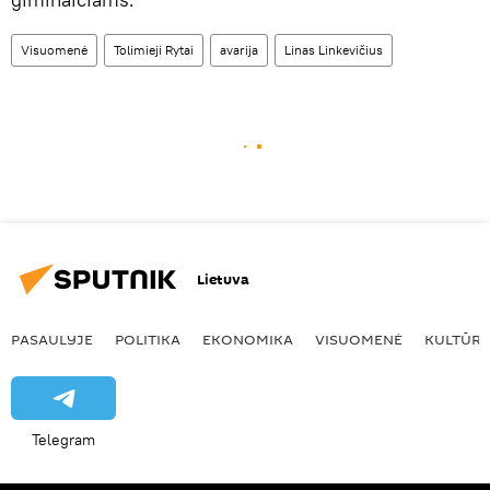
Visuomenė
Tolimieji Rytai
avarija
Linas Linkevičius
Lietuva
PASAULYJE
POLITIKA
EKONOMIKA
VISUOMENĖ
KULTŪR
Telegram