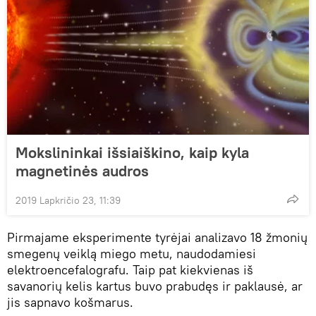
Mokslininkai išsiaiškino, kaip kyla
magnetinės audros
2019 Lapkričio 23, 11:39
Pirmajame eksperimente tyrėjai analizavo 18 žmonių
smegenų veiklą miego metu, naudodamiesi
elektroencefalografu. Taip pat kiekvienas iš
savanorių kelis kartus buvo prabudęs ir paklausė, ar
jis sapnavo košmarus.