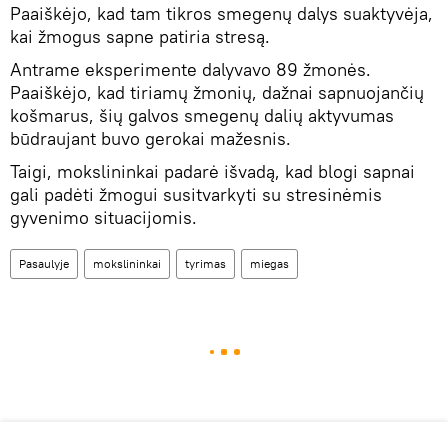
Paaiškėjo, kad tam tikros smegenų dalys suaktyvėja,
kai žmogus sapne patiria stresą.
Antrame eksperimente dalyvavo 89 žmonės.
Paaiškėjo, kad tiriamų žmonių, dažnai sapnuojančių
košmarus, šių galvos smegenų dalių aktyvumas
būdraujant buvo gerokai mažesnis.
Taigi, mokslininkai padarė išvadą, kad blogi sapnai
gali padėti žmogui susitvarkyti su stresinėmis
gyvenimo situacijomis.
Pasaulyje
mokslininkai
tyrimas
miegas