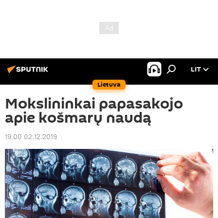
LIT
Lietuva
Mokslininkai papasakojo
apie košmarų naudą
19:00 02.12.2019