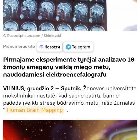
© Depositphotos.com /
Shidlovski
Prenumeruokite
Pirmajame eksperimente tyrėjai analizavo 18
žmonių smegenų veiklą miego metu,
naudodamiesi elektroencefalografu
VILNIUS, gruodžio 2 — Sputnik.
Ženevos universiteto
mokslininkai nustatė, kad sapne patirta baimė
padeda įveikti stresą būdravimo metu, rašo žurnalas
"
Human Brain Mapping
".