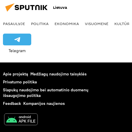
Lietuva
PASAULYJE
POLITIKA
EKONOMIKA
VISUOMENĖ
KULTŪR
Telegram
Apie projektą
Medžiagų naudojimo taisyklės
Privatumo politika
Slapukų naudojimo bei automatinio duomenų
išsaugojimo politika
Feedback
Kompanijos naujienos