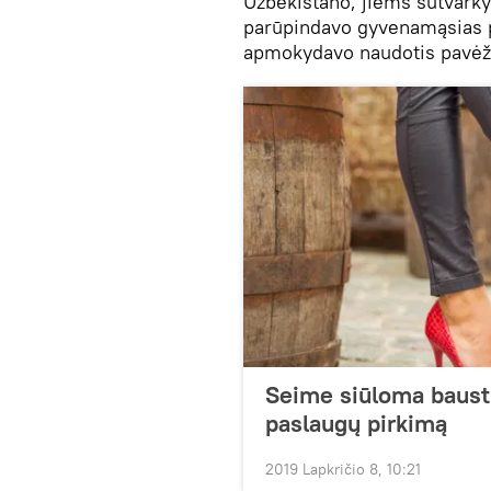
Uzbekistano, jiems sutvarkyd
parūpindavo gyvenamąsias p
apmokydavo naudotis pavėž
Seime siūloma bausti
paslaugų pirkimą
2019 Lapkričio 8, 10:21