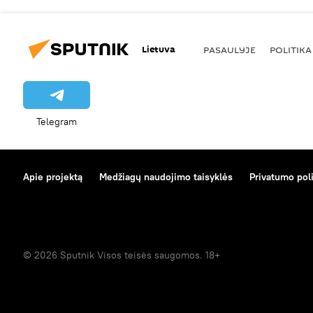
Lietuva
PASAULYJE
POLITIKA
Telegram
Apie projektą
Medžiagų naudojimo taisyklės
Privatumo poli
© 2026 Sputnik Visos teisės saugomos. 18+