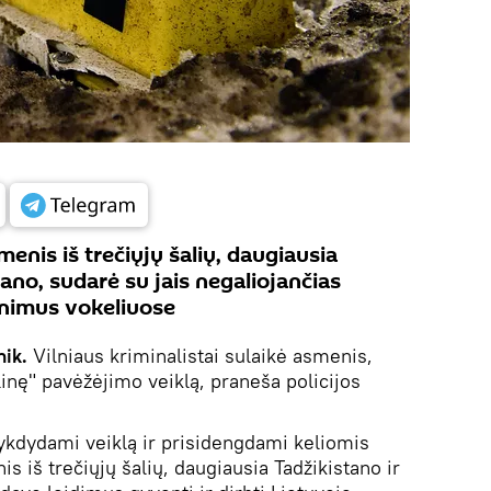
menis iš trečiųjų šalių, daugiausia
ano, sudarė su jais negaliojančias
inimus vokeliuose
ik.
Vilniaus kriminalistai sulaikė asmenis,
inę" pavėžėjimo veiklą, praneša policijos
vykdydami veiklą ir prisidengdami keliomis
 iš trečiųjų šalių, daugiausia Tadžikistano ir