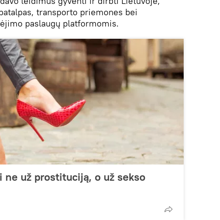
avo leidimus gyventi ir dirbti Lietuvoje,
atalpas, transporto priemones bei
ėjimo paslaugų platformomis.
 ne už prostituciją, o už sekso