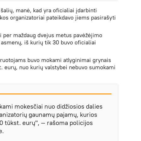
alių, manė, kad yra oficialiai įdarbinti
ikos organizatoriai pateikdavo jiems pasirašyti
ai per maždaug dvejus metus pavėžėjimo
asmenų, iš kurių tik 30 buvo oficialiai
airuotojams buvo mokami atlyginimai grynais
kst. eurų, nuo kurių valstybei nebuvo sumokami
ami mokesčiai nuo didžiosios dalies
anizatorių gaunamų pajamų, kurios
 tūkst. eurų", — rašoma policijos
e.