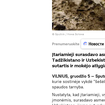
© Sputnik / Нина Зотина
Prenumeruokite
Įtariamieji surasdavo as
Tadžikistano ir Uzbekist
sutartis ir mokėjo atlyg
VILNIUS, gruodžio 5 — Sputn
kurie sostinėje vykdė "šešėl
spaudos tarnyba.
Nustatyta, kad įtariamieji, 
įmonėmis, surasdavo asmenis