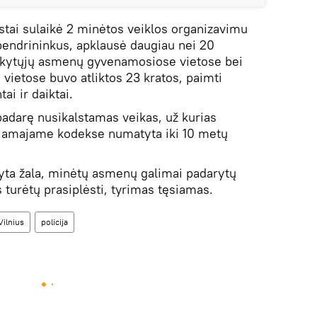
istai sulaikė 2 minėtos veiklos organizavimu
bendrininkus, apklausė daugiau nei 20
aikytųjų asmenų gyvenamosiose vietose bei
vietose buvo atliktos 23 kratos, paimti
i ir daiktai.
padarę nusikalstamas veikas, už kurias
žiamajame kodekse numatyta iki 10 metų
ta žala, minėtų asmenų galimai padarytų
 turėtų prasiplėsti, tyrimas tęsiamas.
Vilnius
policija