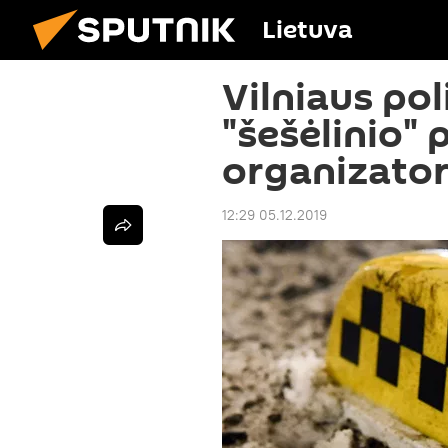
Lietuva
Vilniaus pol
"šešėlinio"
organizator
12:29 05.12.2019