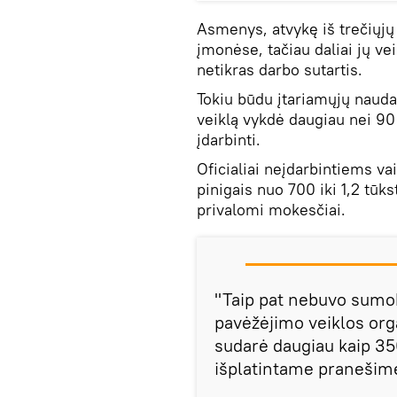
Asmenys, atvykę iš trečiųjų š
įmonėse, tačiau daliai jų ve
netikras darbo sutartis.
Tokiu būdu įtariamųjų naud
veiklą vykdė daugiau nei 90 
įdarbinti.
Oficialiai neįdarbintiems v
pinigais nuo 700 iki 1,2 tū
privalomi mokesčiai.
"Taip pat nebuvo sumok
pavėžėjimo veiklos org
sudarė daugiau kaip 350
išplatintame pranešim