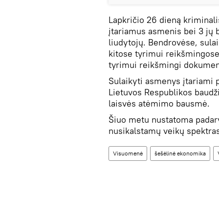
Lapkričio 26 dieną kriminal
įtariamus asmenis bei 3 jų 
liudytojų. Bendrovėse, sul
kitose tyrimui reikšmingose 
tyrimui reikšmingi dokumenta
Sulaikyti asmenys įtariami 
Lietuvos Respublikos baud
laisvės atėmimo bausmė.
Šiuo metu nustatoma padary
nusikalstamų veikų spektras
Visuomenė
šešėlinė ekonomika