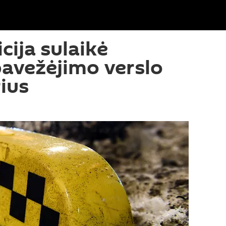
icija sulaikė
 pavežėjimo verslo
ius