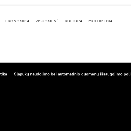
EKONOMIKA
VISUOMENĖ
KULTŪRA
MULTIMEDIA
tika
Slapukų naudojimo bei automatinio duomenų išsaugojimo poli