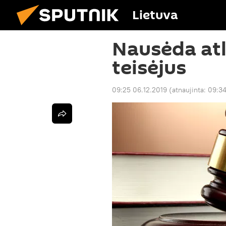
Lietuva
Nausėda atl
teisėjus
09:25 06.12.2019
(atnaujinta:
09:34