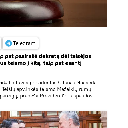
p pat pasirašė dekretą dėl teisėjos
us teismo į kitą, taip pat esantį
nik.
Lietuvos prezidentas Gitanas Nausėda
ų Telšių apylinkės teismo Mažeikių rūmų
 pareigų, praneša Prezidentūros spaudos