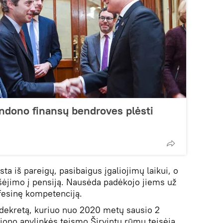
ndono finansų bendroves plėsti
sta iš pareigų, pasibaigus įgaliojimų laikui, o
išėjimo į pensiją. Nausėda padėkojo jiems už
ofesinę kompetenciją.
 dekretą, kuriuo nuo 2020 metų sausio 2
giono apylinkės teismo Širvintų rūmų teisėją