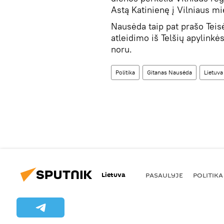
Astą Katinienę į Vilniaus m
Nausėda taip pat prašo Tei
atleidimo iš Telšių apylink
noru.
Politika
Gitanas Nausėda
Lietuva
Lietuva
PASAULYJE
POLITIKA