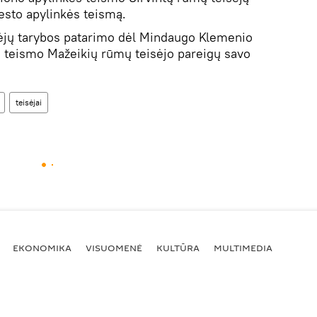
iesto apylinkės teismą.
sėjų tarybos patarimo dėl Mindaugo Klemenio
ės teismo Mažeikių rūmų teisėjo pareigų savo
teisėjai
EKONOMIKA
VISUOMENĖ
KULTŪRA
MULTIMEDIA