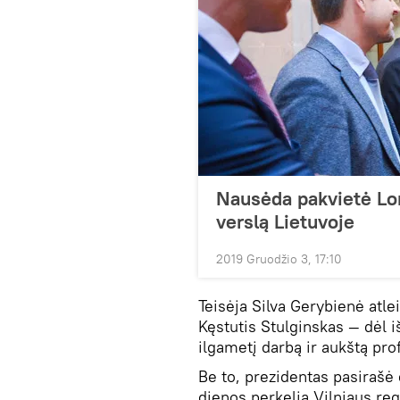
Nausėda pakvietė Lo
verslą Lietuvoje
2019 Gruodžio 3, 17:10
Teisėja Silva Gerybienė atlei
Kęstutis Stulginskas — dėl 
ilgametį darbą ir aukštą pr
Be to, prezidentas pasirašė
dienos perkelia Vilniaus re