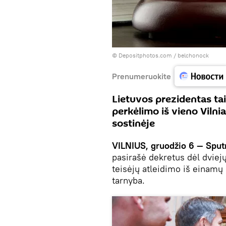
© Depositphotos.com /
belchonock
Prenumeruokite
Lietuvos prezidentas tai
perkėlimo iš vieno Vilnia
sostinėje
VILNIUS, gruodžio 6 — Sput
pasirašė dekretus dėl dviej
teisėjų atleidimo iš einamų
tarnyba.