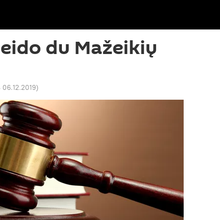
eido du Mažeikių
 06.12.2019
)