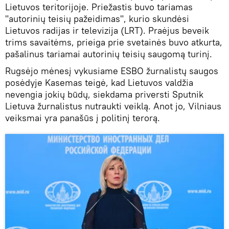
Lietuvos teritorijoje. Priežastis buvo tariamas
"autorinių teisių pažeidimas", kurio skundėsi
Lietuvos radijas ir televizija (LRT). Praėjus beveik
trims savaitėms, prieiga prie svetainės buvo atkurta,
pašalinus tariamai autorinių teisių saugomą turinį.
Rugsėjo mėnesį vykusiame ESBO žurnalistų saugos
posėdyje Kasemas teigė, kad Lietuvos valdžia
nevengia jokių būdų, siekdama priversti Sputnik
Lietuva žurnalistus nutraukti veiklą. Anot jo, Vilniaus
veiksmai yra panašūs į politinį terorą.