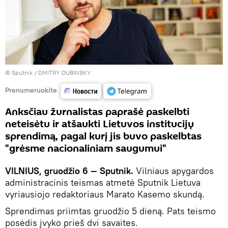
© Sputnik / DMITRY DUBINSKY
Prenumeruokite
Anksčiau žurnalistas paprašė paskelbti
neteisėtu ir atšaukti Lietuvos institucijų
sprendimą, pagal kurį jis buvo paskelbtas
"grėsme nacionaliniam saugumui"
VILNIUS, gruodžio 6 — Sputnik.
Vilniaus apygardos
administracinis teismas atmetė Sputnik Lietuva
vyriausiojo redaktoriaus Marato Kasemo skundą.
Sprendimas priimtas gruodžio 5 dieną. Pats teismo
posėdis įvyko prieš dvi savaites.