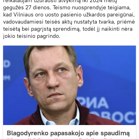
reikalaujam uždrausti atvykimą iki 2024 metų
gegužės 27 dienos. Teismo nuosprendyje teigiama,
kad Vilniaus oro uosto pasienio užkardos pareigūnai,
vadovaudamiesi teisės aktų nustatyta tvarka, priėmė
teisėtą bei pagrįstą sprendimą, todėl jį naikinti nėra
jokio teisinio pagrindo.
Blagodyrenko papasakojo apie spaudimą