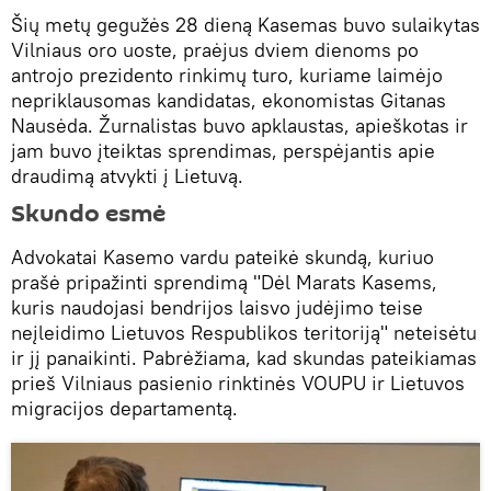
Šių metų gegužės 28 dieną Kasemas buvo sulaikytas
Vilniaus oro uoste, praėjus dviem dienoms po
antrojo prezidento rinkimų turo, kuriame laimėjo
nepriklausomas kandidatas, ekonomistas Gitanas
Nausėda. Žurnalistas buvo apklaustas, apieškotas ir
jam buvo įteiktas sprendimas, perspėjantis apie
draudimą atvykti į Lietuvą.
Skundo esmė
Advokatai Kasemo vardu pateikė skundą, kuriuo
prašė pripažinti sprendimą "Dėl Marats Kasems,
kuris naudojasi bendrijos laisvo judėjimo teise
neįleidimo Lietuvos Respublikos teritoriją" neteisėtu
ir jį panaikinti. Pabrėžiama, kad skundas pateikiamas
prieš Vilniaus pasienio rinktinės VOUPU ir Lietuvos
migracijos departamentą.