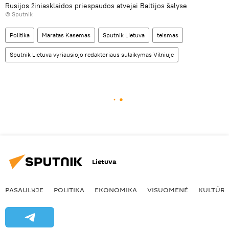
Rusijos žiniasklaidos priespaudos atvejai Baltijos šalyse
© Sputnik
Politika
Maratas Kasemas
Sputnik Lietuva
teismas
Sputnik Lietuva vyriausiojo redaktoriaus sulaikymas Vilniuje
Lietuva
PASAULYJE
POLITIKA
EKONOMIKA
VISUOMENĖ
KULTŪR