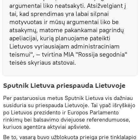
argumentai liko neatsakyti. Atsižvelgiant į
tai, kad sprendimas yra labai silpnai
motyvuotas ir mūsų argumentai liko be
atsakymų, matome pakankamai pagrindų
apeliacijai, kurią planuojame pateikti
Lietuvos vyriausiajam administraciniam
teismui", — tvirtina MIA "Rossija segodnia"
teisės skyriaus atstovai.
Sputnik Lietuva priespauda Lietuvoje
Per pastaruosius metus Sputnik Lietuva vis dažniau
susiduria su priespauda Lietuvoje. Tai ypač išryškėjo
po Lietuvos prezidento ir Europos Parlamento
rinkimų bei balsavimo dviejuose referendumuose,
kuriuos agentūra aktyviai apšvietė.
Be to, vasarą buvo užblokuota prieiga prie tinklalapio