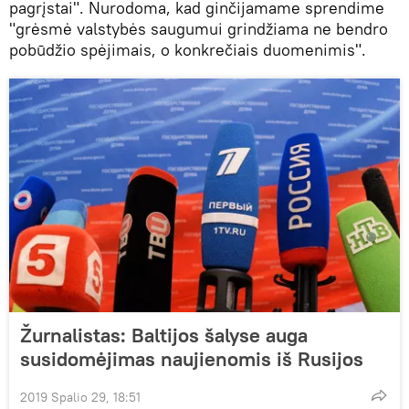
pagrįstai". Nurodoma, kad ginčijamame sprendime
"grėsmė valstybės saugumui grindžiama ne bendro
pobūdžio spėjimais, o konkrečiais duomenimis".
Žurnalistas: Baltijos šalyse auga
susidomėjimas naujienomis iš Rusijos
2019 Spalio 29, 18:51