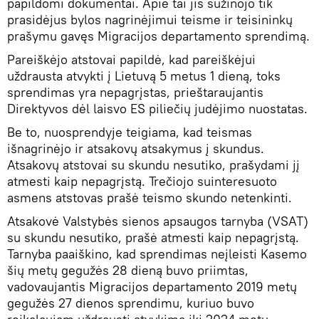
papildomi dokumentai. Apie tai jis sužinojo tik
prasidėjus bylos nagrinėjimui teisme ir teisininkų
prašymu gavęs Migracijos departamento sprendimą.
Pareiškėjo atstovai papildė, kad pareiškėjui
uždrausta atvykti į Lietuvą 5 metus 1 dieną, toks
sprendimas yra nepagrįstas, prieštaraujantis
Direktyvos dėl laisvo ES piliečių judėjimo nuostatas.
Be to, nuosprendyje teigiama, kad teismas
išnagrinėjo ir atsakovų atsakymus į skundus.
Atsakovų atstovai su skundu nesutiko, prašydami jį
atmesti kaip nepagrįstą. Trečiojo suinteresuoto
asmens atstovas prašė teismo skundo netenkinti.
Atsakovė Valstybės sienos apsaugos tarnyba (VSAT)
su skundu nesutiko, prašė atmesti kaip nepagrįstą.
Tarnyba paaiškino, kad sprendimas neįleisti Kasemo
šių metų gegužės 28 dieną buvo priimtas,
vadovaujantis Migracijos departamento 2019 metų
gegužės 27 dienos sprendimu, kuriuo buvo