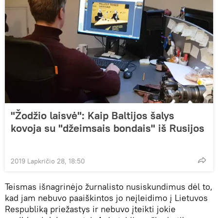
"Žodžio laisvė": Kaip Baltijos šalys
kovoja su "džeimsais bondais" iš Rusijos
2019 Lapkričio 28, 18:50
Teismas išnagrinėjo žurnalisto nusiskundimus dėl to,
kad jam nebuvo paaiškintos jo neįleidimo į Lietuvos
Respubliką priežastys ir nebuvo įteikti jokie