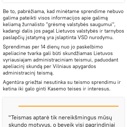
Be to, pabrėžiama, kad minėtame sprendime nebuvo
galima pateikti visos informacijos apie galimą
keliamą žurnalisto "grėsmę valstybės saugumui",
kadangi dalis jos pagal Lietuvos valstybės ir tarnybos
paslapčių įstatymą yra įslaptinta VSD nurodymu.
Sprendimas per 14 dienų nuo jo paskelbimo
apeliacine tvarka gali būti skundžiamas Lietuvos
vyriausiajam administraciniam teismui, paduodant
apeliacinį skundą per Vilniaus apygardos
administracinį teismą.
Agentūra griežtai nesutinka su teismo sprendimu ir
ketina iki galo ginti Kasemo teises ir interesus.
"Teismas aptarė tik nereikšmingus mūsų
skundo motyvus, o beveik visi pagrindiniai