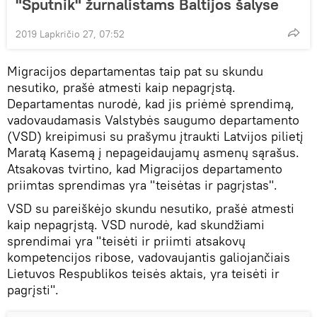
"Sputnik" žurnalistams Baltijos šalyse
2019 Lapkričio 27, 07:52
Migracijos departamentas taip pat su skundu
nesutiko, prašė atmesti kaip nepagrįstą.
Departamentas nurodė, kad jis priėmė sprendimą,
vadovaudamasis Valstybės saugumo departamento
(VSD) kreipimusi su prašymu įtraukti Latvijos pilietį
Maratą Kasemą į nepageidaujamų asmenų sąrašus.
Atsakovas tvirtino, kad Migracijos departamento
priimtas sprendimas yra "teisėtas ir pagrįstas".
VSD su pareiškėjo skundu nesutiko, prašė atmesti
kaip nepagrįstą. VSD nurodė, kad skundžiami
sprendimai yra "teisėti ir priimti atsakovų
kompetencijos ribose, vadovaujantis galiojančiais
Lietuvos Respublikos teisės aktais, yra teisėti ir
pagrįsti".