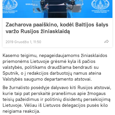
Zacharova paaiškino, kodėl Baltijos šalys
varžo Rusijos žiniasklaidą
2019 Gruodžio 1, 11:50
Kasemo teigimu, nepageidaujamoms žiniasklaidos
priemonėms Lietuvoje grėsmė kyla iš pačios
valstybės, politikams draudžiama bendrauti su
Sputnik, o į redakcijos darbuotojų namus ateina
Valstybės saugumo departamento atstovai.
Be žurnalisto posėdyje dalyvavo kiti Rusijos atstovai,
kurie taip pat perskaitė pranešimus apie žmogaus
teisių pažeidimus ir politinių disidentų persekiojimą
Lietuvoje. Vėliau iš Lietuvos delegacijos pusės kilo
neigiama reakcija.