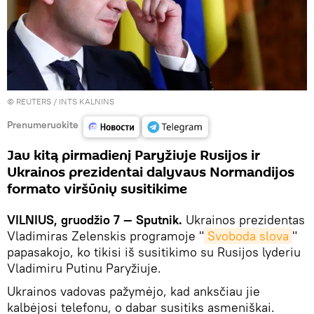
©
REUTERS
/ INTS KALNINS
Prenumeruokite
Jau kitą pirmadienį Paryžiuje Rusijos ir
Ukrainos prezidentai dalyvaus Normandijos
formato viršūnių susitikime
VILNIUS, gruodžio 7 — Sputnik.
Ukrainos prezidentas
Vladimiras Zelenskis programoje "
Svoboda slova
"
papasakojo, ko tikisi iš susitikimo su Rusijos lyderiu
Vladimiru Putinu Paryžiuje.
Ukrainos vadovas pažymėjo, kad anksčiau jie
kalbėjosi telefonu, o dabar susitiks asmeniškai.