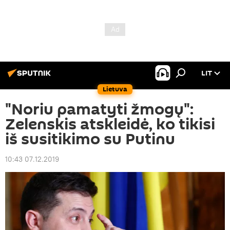
LIT
Lietuva
"Noriu pamatyti žmogų":
Zelenskis atskleidė, ko tikisi
iš susitikimo su Putinu
10:43 07.12.2019