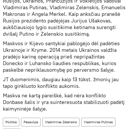
Rusijos, Ukrainos, Prancūzijos ir Vokietijos vadovai
Vladimiras Putinas, Vladimiras Zelenskis, Emanuelis
Makronas ir Angela Merkel. Kaip anksčiau pranešė
Rusijos prezidento padėjėjas Jurijus Ušakovas,
aukščiausiojo lygio susitikime ketinama surengti
dvišalį Putino ir Zelenskio susitikimą.
Maskvos ir Kijevo santykiai pablogėjo dėl padėties
Ukrainoje ir Kryme. 2014 metais Ukrainos valdžia
pradėjo karinę operaciją prieš nepripažintas
Donecko ir Luhansko liaudies respublikas, kurios
paskelbė nepriklausomybę po perversmo šalyje.
JT duomenimis, daugiau kaip 13 tūkst. žmonių jau
tapo ginkluoto konflikto aukomis.
Maskva ne kartą pareiškė, kad nėra konflikto
Donbase šalis ir yra suinteresuota stabilizuoti padėtį
kaimyninėje šalyje.
Politika
Pasaulyje
Vladimiras Zelenskis
Vladimiras Putinas