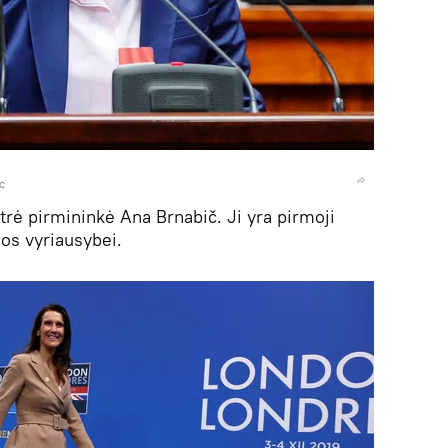
c
trė pirmininkė Ana Brnabič. Ji yra pirmoji
jos vyriausybei.