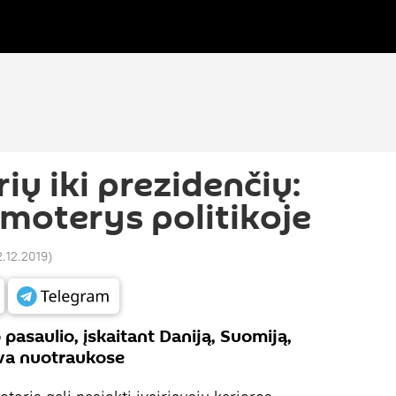
ių iki prezidenčių:
 moterys politikoje
2.12.2019
)
o pasaulio, įskaitant Daniją, Suomiją,
uva nuotraukose