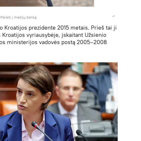
/
Pereiti į medijų banką
o Kroatijos prezidente 2015 metais. Prieš tai ji
s Kroatijos vyriausybėje, įskaitant Užsienio
ijos ministerijos vadovės postą 2005–2008