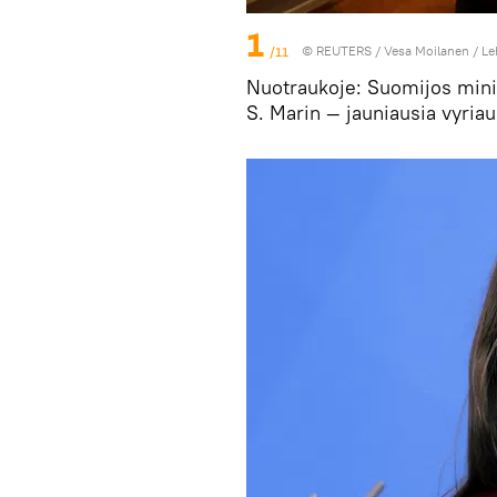
1
/11
©
REUTERS
/ Vesa Moilanen / Le
Nuotraukoje: Suomijos minis
S. Marin — jauniausia vyria