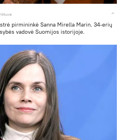
htikuva
trė pirmininkė Sanna Mirella Marin. 34-erių
usybės vadovė Suomijos istorijoje.