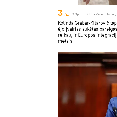
3
/11
© Sputnik / Irina Kalashnikova
Kolinda Grabar-Kitarovič tap
ėjo įvairias aukštas pareiga
reikalų ir Europos integrac
metais.