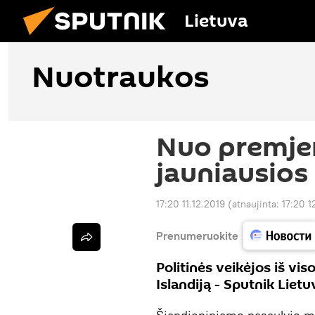
Lietuva
Nuotraukos
Nuo premjer
jauniausios
17:20 11.12.2019
(atnaujinta:
17:20 1
Prenumeruokite
Politinės veikėjos iš vis
Islandiją - Sputnik Liet