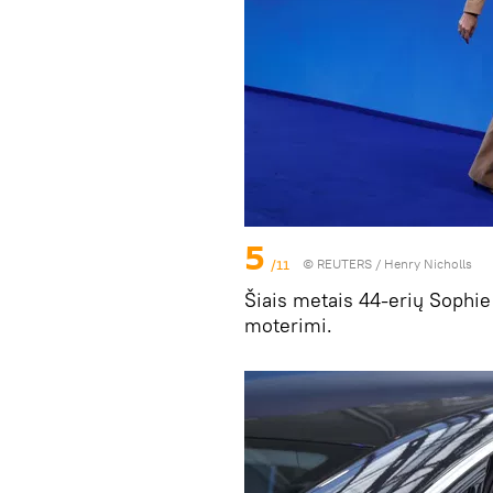
5
/11
©
REUTERS
/ Henry Nicholls
Šiais metais 44-erių Sophi
moterimi.