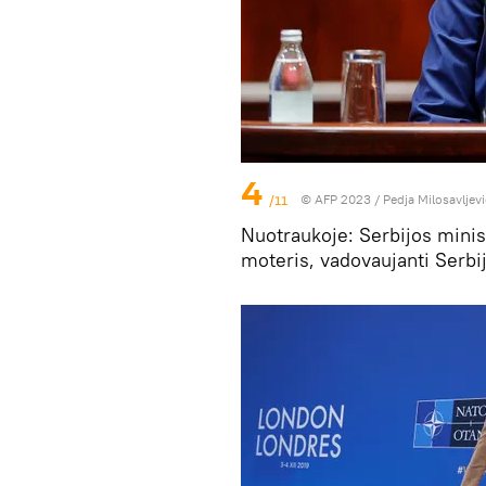
4
/11
© AFP 2023 / Pedja Milosavljevi
Nuotraukoje: Serbijos minis
moteris, vadovaujanti Serbi