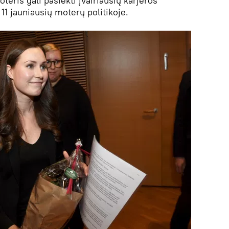
eris gali pasiekti įvairiausių karjeros
 11 jauniausių moterų politikoje.