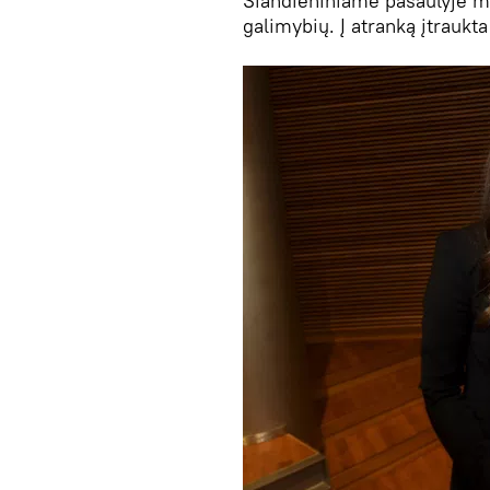
Šiandieniniame pasaulyje mot
galimybių. Į atranką įtraukta