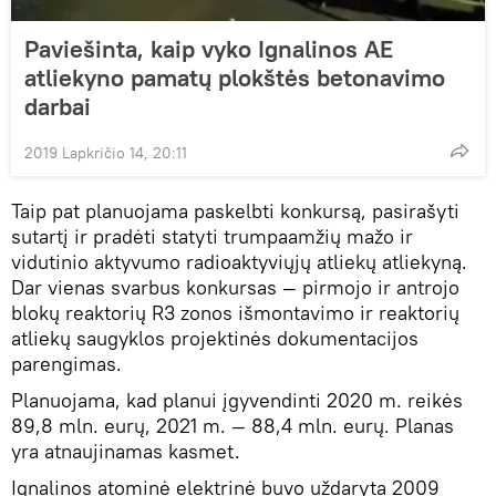
Paviešinta, kaip vyko Ignalinos AE
atliekyno pamatų plokštės betonavimo
darbai
2019 Lapkričio 14, 20:11
Taip pat planuojama paskelbti konkursą, pasirašyti
sutartį ir pradėti statyti trumpaamžių mažo ir
vidutinio aktyvumo radioaktyviųjų atliekų atliekyną.
Dar vienas svarbus konkursas — pirmojo ir antrojo
blokų reaktorių R3 zonos išmontavimo ir reaktorių
atliekų saugyklos projektinės dokumentacijos
parengimas.
Planuojama, kad planui įgyvendinti 2020 m. reikės
89,8 mln. eurų, 2021 m. — 88,4 mln. eurų. Planas
yra atnaujinamas kasmet.
Ignalinos atominė elektrinė buvo uždaryta 2009