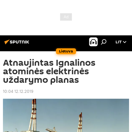
LIT
Lietuva
Atnaujintas Ignalinos
atominės elektrinės
uždarymo planas
10:04 12.12.2019