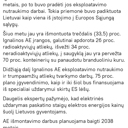
metais, po to buvo pradėti jos eksploatavimo
nutraukimo darbai. Tokia priemonė buvo padiktuota
Lietuvai kaip viena iš įstojimo į Europos Sąjungą
sąlygų.
Šiuo metu jau yra išmontuota trečdalis (33,5) proc.
Ignalinos AE įrangos, galutinai apdorota 26 proc.
radioaktyviųjų atliekų, išvežti 34 proc.
neradioaktyviųjų atliekų, į saugyklą jau yra pervežta
70 proc. konteinerių su panaudotu branduoliniu kuru.
Didžiąją dalį Ignalinos AE eksploatavimo nutraukimo
ir trumpaamžių atliekų tvarkymo darbų, 75 proc.
plano įgyvendinimo, kaip ir iki šiol bus finansuojama
iš specialiai uždarymui skirtų ES lėšų.
Daugelis ekspertų pažymėjo, kad elektrinės
uždarymas paskatino staigų elektros energijos kainų
šuolį Lietuvos gyventojams.
AE išmontavimo darbus planuojama baigti 2038
metais.