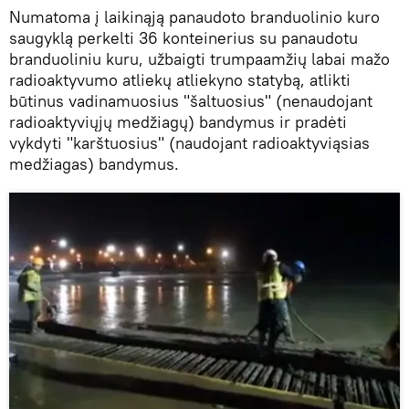
Numatoma į laikinąją panaudoto branduolinio kuro
saugyklą perkelti 36 konteinerius su panaudotu
branduoliniu kuru, užbaigti trumpaamžių labai mažo
radioaktyvumo atliekų atliekyno statybą, atlikti
būtinus vadinamuosius "šaltuosius" (nenaudojant
radioaktyviųjų medžiagų) bandymus ir pradėti
vykdyti "karštuosius" (naudojant radioaktyviąsias
medžiagas) bandymus.