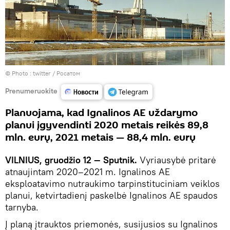
© Photo :
twitter / Росатом
Prenumeruokite
Planuojama, kad Ignalinos AE uždarymo
planui įgyvendinti 2020 metais reikės 89,8
mln. eurų, 2021 metais — 88,4 mln. eurų
VILNIUS, gruodžio 12 — Sputnik.
Vyriausybė pritarė
atnaujintam 2020–2021 m. Ignalinos AE
eksploatavimo nutraukimo tarpinstituciniam veiklos
planui, ketvirtadienį paskelbė Ignalinos AE spaudos
tarnyba.
Į planą įtrauktos priemonės, susijusios su Ignalinos