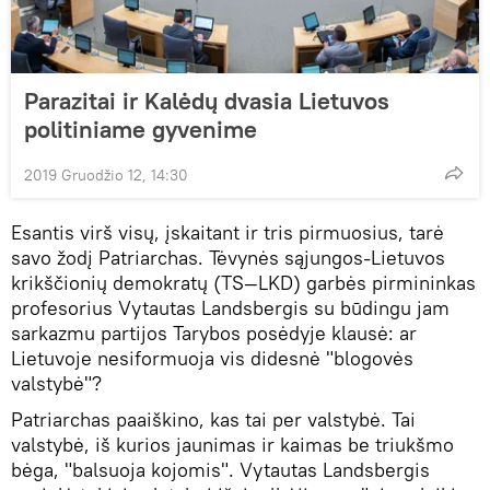
Parazitai ir Kalėdų dvasia Lietuvos
politiniame gyvenime
2019 Gruodžio 12, 14:30
Esantis virš visų, įskaitant ir tris pirmuosius, tarė
savo žodį Patriarchas. Tėvynės sąjungos-Lietuvos
krikščionių demokratų (TS—LKD) garbės pirmininkas
profesorius Vytautas Landsbergis su būdingu jam
sarkazmu partijos Tarybos posėdyje klausė: ar
Lietuvoje nesiformuoja vis didesnė "blogovės
valstybė"?
Patriarchas paaiškino, kas tai per valstybė. Tai
valstybė, iš kurios jaunimas ir kaimas be triukšmo
bėga, "balsuoja kojomis". Vytautas Landsbergis