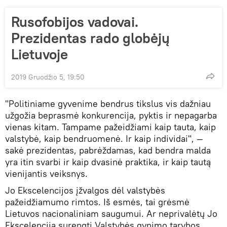
Rusofobijos vadovai.
Prezidentas rado globėjų
Lietuvoje
2019 Gruodžio 5, 19:50
"Politiniame gyvenime bendrus tikslus vis dažniau
užgožia beprasmė konkurencija, pyktis ir nepagarba
vienas kitam. Tampame pažeidžiami kaip tauta, kaip
valstybė, kaip bendruomenė. Ir kaip individai", —
sakė prezidentas, pabrėždamas, kad bendra malda
yra itin svarbi ir kaip dvasinė praktika, ir kaip tautą
vienijantis veiksnys.
Jo Ekscelencijos įžvalgos dėl valstybės
pažeidžiamumo rimtos. Iš esmės, tai grėsmė
Lietuvos nacionaliniam saugumui. Ar neprivalėtų Jo
Ekscelencija surengti Valstybės gynimo tarybos