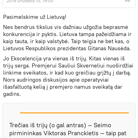
2019 Gruodžio 10, 19:00
Pasimelskime už Lietuvą!
Nes bendrus tikslus vis dažniau užgožia beprasmė
konkurencija ir pyktis. Lietuva tampa pažeidžiama ir
kaip tauta, ir kaip valstybė. Taip teigia ne bet kas, o
Lietuvos Respublikos prezidentas Gitanas Nausėda.
Jo Ekscelencija yra vienas iš trijų. Kitas vienas iš
trijų serga. Premjerui Sauliui Skverneliui nuoširdžiai
linkime sveikatos, ir kad kuo greičiau grįžtų į darbą.
Nors audringos diskusijos apie operatyviai
išasfaltuotą kelią į premjero namus sveikatą dar
gadins.
Trečias iš trijų (o gal antras) — Seimo
pirmininkas Viktoras Pranckietis — taip pat