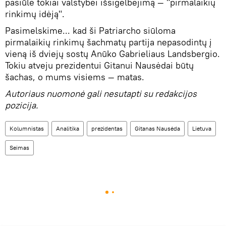
pasiūlė tokiai valstybei išsigelbėjimą — "pirmalaikių
rinkimų idėją".
Pasimelskime... kad ši Patriarcho siūloma
pirmalaikių rinkimų šachmatų partija nepasodintų į
vieną iš dviejų sostų Anūko Gabrieliaus Landsbergio.
Tokiu atveju prezidentui Gitanui Nausėdai būtų
šachas, o mums visiems — matas.
Autoriaus nuomonė gali nesutapti su redakcijos
pozicija.
Kolumnistas
Analitika
prezidentas
Gitanas Nausėda
Lietuva
Seimas