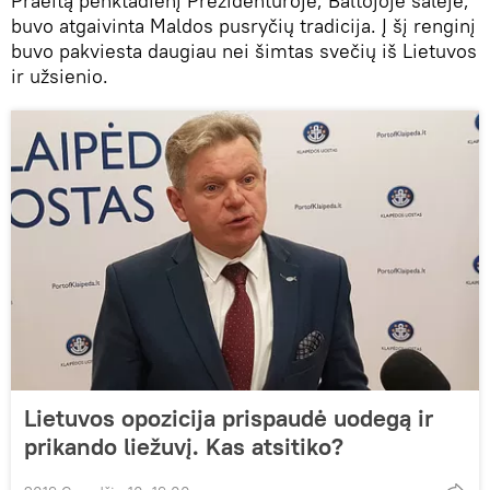
Praeitą penktadienį Prezidentūroje, Baltojoje salėje,
buvo atgaivinta Maldos pusryčių tradicija. Į šį renginį
buvo pakviesta daugiau nei šimtas svečių iš Lietuvos
ir užsienio.
Lietuvos opozicija prispaudė uodegą ir
prikando liežuvį. Kas atsitiko?