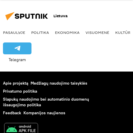
Lietuva
PASAULYJE
POLITIKA
EKONOMIKA
VISUOMENĖ
KULTŪR
Telegram
Apie projektą
Medžiagų naudojimo taisyklės
Privatumo politika
Slapukų naudojimo bei automatinio duomenų
išsaugojimo politika
Feedback
Kompanijos naujienos