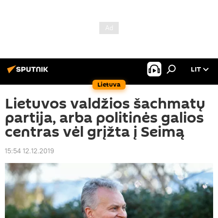
LIT
Lietuva
Lietuvos valdžios šachmatų
partija, arba politinės galios
centras vėl grįžta į Seimą
15:54 12.12.2019