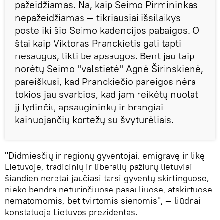
pažeidžiamas. Na, kaip Seimo Pirmininkas
nepažeidžiamas — tikriausiai išsilaikys
poste iki šio Seimo kadencijos pabaigos. O
štai kaip Viktoras Pranckietis gali tapti
nesaugus, likti be apsaugos. Bent jau taip
norėtų Seimo "valstietė" Agnė Širinskienė,
pareiškusi, kad Pranckiečio pareigos nėra
tokios jau svarbios, kad jam reikėtų nuolat
jį lydinčių apsaugininkų ir brangiai
kainuojančių kortežų su švyturėliais.
"Didmiesčių ir regionų gyventojai, emigravę ir likę
Lietuvoje, tradicinių ir liberalių pažiūrų lietuviai
šiandien neretai jaučiasi tarsi gyventų skirtinguose,
nieko bendra neturinčiuose pasauliuose, atskirtuose
nematomomis, bet tvirtomis sienomis", — liūdnai
konstatuoja Lietuvos prezidentas.