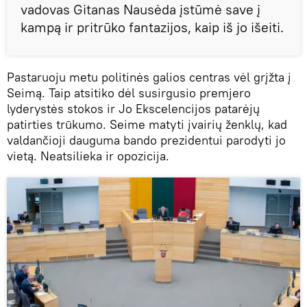
vadovas Gitanas Nausėda įstūmė save į
kampą ir pritrūko fantazijos, kaip iš jo išeiti.
Pastaruoju metu politinės galios centras vėl grįžta į
Seimą. Taip atsitiko dėl susirgusio premjero
lyderystės stokos ir Jo Ekscelencijos patarėjų
patirties trūkumo. Seime matyti įvairių ženklų, kad
valdančioji dauguma bando prezidentui parodyti jo
vietą. Neatsilieka ir opozicija.