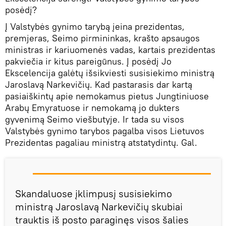
posėdį?
Į Valstybės gynimo tarybą įeina prezidentas,
premjeras, Seimo pirmininkas, krašto apsaugos
ministras ir kariuomenės vadas, kartais prezidentas
pakviečia ir kitus pareigūnus. Į posėdį Jo
Ekscelencija galėtų išsikviesti susisiekimo ministrą
Jaroslavą Narkevičių. Kad pastarasis dar kartą
pasiaiškintų apie nemokamus pietus Jungtiniuose
Arabų Emyratuose ir nemokamą jo dukters
gyvenimą Seimo viešbutyje. Ir tada su visos
Valstybės gynimo tarybos pagalba visos Lietuvos
Prezidentas pagaliau ministrą atstatydintų. Gal.
Skandaluose įklimpusį susisiekimo
ministrą Jaroslavą Narkevičių skubiai
trauktis iš posto paraginęs visos šalies