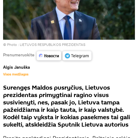
© Photo :
LIETUVOS RESPUBLIKOS PREZIDENTAS
Prenumeruokite
Algis Januška
Visos medžiagos
Surengęs Maldos pusryčius, Lietuvos
prezidentas primygtinai ragino visus
susivienyti, nes, pasak jo, Lietuva tampa
pažeidžiama ir kaip tauta, ir kaip valstybė.
Kodėl taip vyksta ir kokias pasekmes tai gali
sukelti, atskleidžia Sputnik Lietuva autorius