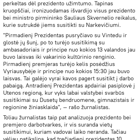
perkeltas dėl prezidento užimtumo. Tapinas
kruopščiai, ironizuodamas išvardijo visus prezidento
bei ministro pirmininko Sauliaus Skvernelio reikalus,
kurie sutrukdė jiems susitikti su Narkevičiumi.
"Pirmadienį Prezidentas pusryčiavo su Vintedu ir
glostė jų šunį, po to turėjo susitikimą su
ambasadoriais ir principe nuo kokios 13 valandos jau
buvo laisvas iki vakarinio kultūrinio renginio.
Pirmadienį premjeras turėjo kelis posėdžius
Vyriausybėje ir principe nuo kokios 15:30 jau buvo
laisvas. Tai galėjo vyrai kavos pagert susitikt į darbo
pabaigą. Antradienį Prezidentas apdairiai pasiplovė į
Utenos regioną, kur vyks labai valstybei svarbūs
susitikimai su Dusetų bendruomene, gimnazistais ir
regionine žiniasklaida", — rašo žurnalistas.
Toliau žurnalistas taip pat analizuoja prezidento bei
premjero darbotvarkes, ir vis suranda vietų
susitikimui, kuriam vadovai laiko neranda. Tačiau
vėliau patikslina, kad trečiadienį prezidentas 10