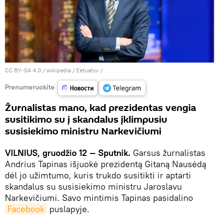
CC BY-SA 4.0
/
wikipedia / Eetuatyv
/
Prenumeruokite
Žurnalistas mano, kad prezidentas vengia
susitikimo su į skandalus įklimpusiu
susisiekimo ministru Narkevičiumi
VILNIUS, gruodžio 12 — Sputnik.
Garsus žurnalistas
Andrius Tapinas išjuokė prezidentą Gitaną Nausėdą
dėl jo užimtumo, kuris trukdo susitikti ir aptarti
skandalus su susisiekimo ministru Jaroslavu
Narkevičiumi. Savo mintimis Tapinas pasidalino
Facebook
puslapyje.