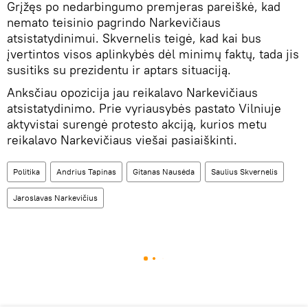
Grįžęs po nedarbingumo premjeras pareiškė, kad
nemato teisinio pagrindo Narkevičiaus
atsistatydinimui. Skvernelis teigė, kad kai bus
įvertintos visos aplinkybės dėl minimų faktų, tada jis
susitiks su prezidentu ir aptars situaciją.
Anksčiau opozicija jau reikalavo Narkevičiaus
atsistatydinimo. Prie vyriausybės pastato Vilniuje
aktyvistai surengė protesto akciją, kurios metu
reikalavo Narkevičiaus viešai pasiaiškinti.
Politika
Andrius Tapinas
Gitanas Nausėda
Saulius Skvernelis
Jaroslavas Narkevičius