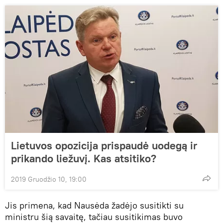
Lietuvos opozicija prispaudė uodegą ir
prikando liežuvį. Kas atsitiko?
2019 Gruodžio 10, 19:00
Jis primena, kad Nausėda žadėjo susitikti su
ministru šią savaitę, tačiau susitikimas buvo