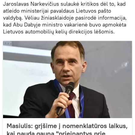
Jaroslavas Narkevičius sulaukė kritikos dėl to, kad
atleido ministerijai pavaldaus Lietuvos pašto
valdybą. Vėliau žiniasklaidoje pasirodė informacija,
kad Abu Dabyje ministro vakarienė buvo apmokėta
Lietuvos automobilių kelių direkcijos lėšomis.
Masiulis: grįšime į nomenklatūros laikus,
kai naudą gauna "prieinantys prie