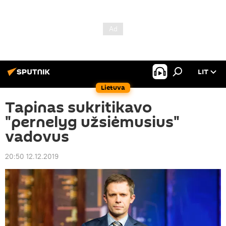
LIT
Lietuva
Tapinas sukritikavo
"pernelyg užsiėmusius"
vadovus
20:50 12.12.2019