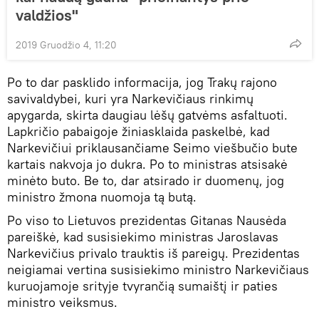
valdžios"
2019 Gruodžio 4, 11:20
Po to dar pasklido informacija, jog Trakų rajono
savivaldybei, kuri yra Narkevičiaus rinkimų
apygarda, skirta daugiau lėšų gatvėms asfaltuoti.
Lapkričio pabaigoje žiniasklaida paskelbė, kad
Narkevičiui priklausančiame Seimo viešbučio bute
kartais nakvoja jo dukra. Po to ministras atsisakė
minėto buto. Be to, dar atsirado ir duomenų, jog
ministro žmona nuomoja tą butą.
Po viso to Lietuvos prezidentas Gitanas Nausėda
pareiškė, kad susisiekimo ministras Jaroslavas
Narkevičius privalo trauktis iš pareigų. Prezidentas
neigiamai vertina susisiekimo ministro Narkevičiaus
kuruojamoje srityje tvyrančią sumaištį ir paties
ministro veiksmus.