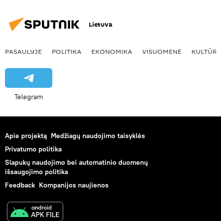
Lietuva
PASAULYJE
POLITIKA
EKONOMIKA
VISUOMENĖ
KULTŪR
Telegram
Apie projektą
Medžiagų naudojimo taisyklės
Privatumo politika
Slapukų naudojimo bei automatinio duomenų
išsaugojimo politika
Feedback
Kompanijos naujienos