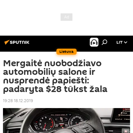
LIT
Lietuva
Mergaitė nuobodžiavo
automobilių salone ir
nusprendė papiešti:
padaryta $28 tūkst žala
19:28 18.12.2019