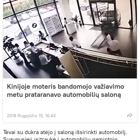
Kinijoje moteris bandomojo važiavimo
metu prataranavo automobilių saloną
2018 Rugpjūčio 15, 16:43
Tėvai su dukra atėjo į saloną išsirinkti automobilį.
Suaugusieji įsitraukė į automobilių gamintojo