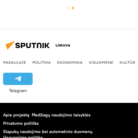
Lietuva
PASAULYJE
POLITIKA
EKONOMIKA
VISUOMENĖ
KULTŪR
Telegram
Apie projektą
Medžiagų naudojimo taisyklės
Privatumo politika
Slapukų naudojimo bei automatinio duomenų
išsaugojimo politika