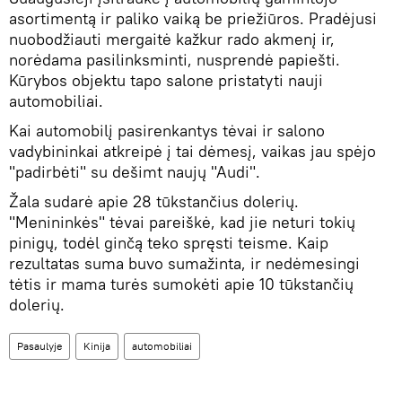
asortimentą ir paliko vaiką be priežiūros. Pradėjusi
nuobodžiauti mergaitė kažkur rado akmenį ir,
norėdama pasilinksminti, nusprendė papiešti.
Kūrybos objektu tapo salone pristatyti nauji
automobiliai.
Kai automobilį pasirenkantys tėvai ir salono
vadybininkai atkreipė į tai dėmesį, vaikas jau spėjo
"padirbėti" su dešimt naujų "Audi".
Žala sudarė apie 28 tūkstančius dolerių.
"Menininkės" tėvai pareiškė, kad jie neturi tokių
pinigų, todėl ginčą teko spręsti teisme. Kaip
rezultatas suma buvo sumažinta, ir nedėmesingi
tėtis ir mama turės sumokėti apie 10 tūkstančių
dolerių.
Pasaulyje
Kinija
automobiliai