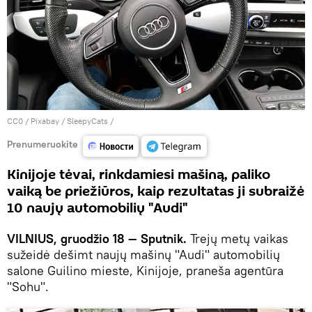
CC0
/
Рixabay / SleepyCats
/
Prenumeruokite
Kinijoje tėvai, rinkdamiesi mašiną, paliko
vaiką be priežiūros, kaip rezultatas ji subraižė
10 naujų automobilių "Audi"
VILNIUS, gruodžio 18 — Sputnik.
Trejų metų vaikas
sužeidė dešimt naujų mašinų "Audi" automobilių
salone Guilino mieste, Kinijoje, praneša agentūra
"Sohu".