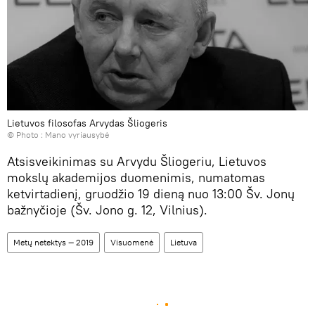
Lietuvos filosofas Arvydas Šliogeris
© Photo :
Mano vyriausybė
Atsisveikinimas su Arvydu Šliogeriu, Lietuvos
mokslų akademijos duomenimis, numatomas
ketvirtadienį, gruodžio 19 dieną nuo 13:00 Šv. Jonų
bažnyčioje (Šv. Jono g. 12, Vilnius).
Metų netektys — 2019
Visuomenė
Lietuva