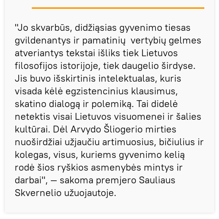
"Jo skvarbūs, didžiąsias gyvenimo tiesas
gvildenantys ir pamatinių vertybių gelmes
atveriantys tekstai išliks tiek Lietuvos
filosofijos istorijoje, tiek daugelio širdyse.
Jis buvo išskirtinis intelektualas, kuris
visada kėlė egzistencinius klausimus,
skatino dialogą ir polemiką. Tai didelė
netektis visai Lietuvos visuomenei ir šalies
kultūrai. Dėl Arvydo Šliogerio mirties
nuoširdžiai užjaučiu artimuosius, bičiulius ir
kolegas, visus, kuriems gyvenimo kelią
rodė šios ryškios asmenybės mintys ir
darbai", — sakoma premjero Sauliaus
Skvernelio užuojautoje.