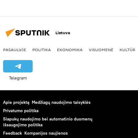
Lietuva
PASAULYJE
POLITIKA
EKONOMIKA
VISUOMENĖ
KULTŪR
Telegram
Apie projektą
Medžiagų naudojimo taisyklės
Privatumo politika
Slapukų naudojimo bei automatinio duomenų
išsaugojimo politika
Feedback
Kompanijos naujienos