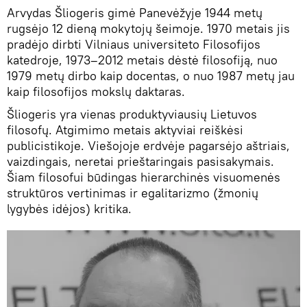
Arvydas Šliogeris gimė Panevėžyje 1944 metų
rugsėjo 12 dieną mokytojų šeimoje. 1970 metais jis
pradėjo dirbti Vilniaus universiteto Filosofijos
katedroje, 1973–2012 metais dėstė filosofiją, nuo
1979 metų dirbo kaip docentas, o nuo 1987 metų jau
kaip filosofijos mokslų daktaras.
Šliogeris yra vienas produktyviausių Lietuvos
filosofų. Atgimimo metais aktyviai reiškėsi
publicistikoje. Viešojoje erdvėje pagarsėjo aštriais,
vaizdingais, neretai prieštaringais pasisakymais.
Šiam filosofui būdingas hierarchinės visuomenės
struktūros vertinimas ir egalitarizmo (žmonių
lygybės idėjos) kritika.