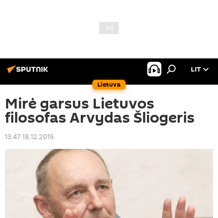
LIT
Lietuva
Mirė garsus Lietuvos
filosofas Arvydas Šliogeris
13:47 18.12.2019