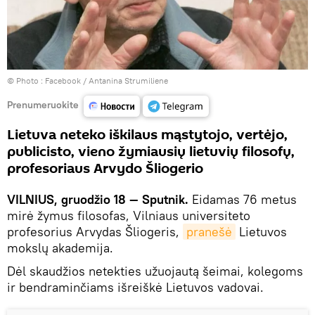
© Photo :
Facebook / Antanina Strumiliene
Prenumeruokite
Lietuva neteko iškilaus mąstytojo, vertėjo,
publicisto, vieno žymiausių lietuvių filosofų,
profesoriaus Arvydo Šliogerio
VILNIUS, gruodžio 18 — Sputnik.
Eidamas 76 metus
mirė žymus filosofas, Vilniaus universiteto
profesorius Arvydas Šliogeris,
pranešė
Lietuvos
mokslų akademija.
Dėl skaudžios netekties užuojautą šeimai, kolegoms
ir bendraminčiams išreiškė Lietuvos vadovai.