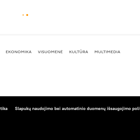
EKONOMIKA
VISUOMENĖ
KULTŪRA
MULTIMEDIA
tika
Slapukų naudojimo bei automatinio duomenų išsaugojimo poli