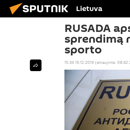
Lietuva
RUSADA ap
sprendimą n
sporto
15:34 19.12.2019
(atnaujinta:
08:42 