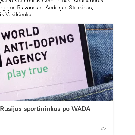
lyvavo Vladimiras Čechoninas, Aleksandras
ergejus Riazanskis, Andrejus Strokinas,
is Vasilčenka.
ė Rusijos sportininkus po WADA