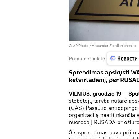
© AP Photo / Alexander Zemlianichenko
Prenumeruokite
Sprendimas apskųsti W
ketvirtadienį, per RUSA
VILNIUS, gruodžio 19 — Spu
stebėtojų taryba nutarė aps
(CAS) Pasaulio antidoping
organizaciją neatitinkanči
nuoroda į RUSADA priežiūro
Šis sprendimas buvo priimt