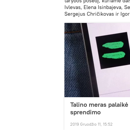
tarybos posėdį, kuriame da
Ivlevas, Elena Isinbajeva, S
Sergejus Chričikovas ir Igor
Talino meras palaik
sprendimo
2019 Gruodžio 11, 15:52