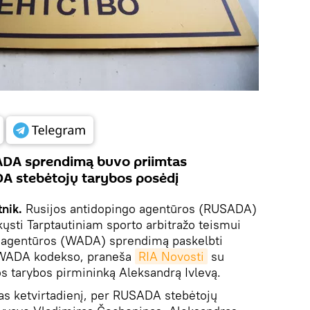
ADA sprendimą buvo priimtas
DA stebėtojų tarybos posėdį
tnik.
Rusijos antidopingo agentūros (RUSADA)
kųsti Tarptautiniam sporto arbitražo teismui
o agentūros (WADA) sprendimą paskelbti
a WADA kodekso, praneša
RIA Novosti
su
s tarybos pirmininką Aleksandrą Ivlevą.
as ketvirtadienį, per RUSADA stebėtojų