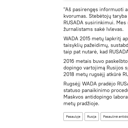
"Aš pasirengęs informuoti a
kvorumas. Stebėtojų taryba 
RUSADA susirinkimui. Mes 
žurnalistams sakė Ivlevas.
WADA 2015 metų lapkritį ap
taisyklių pažeidimų, sustab
taip pat nutarė, kad RUSADA
2016 metais buvo paskelbto
dopingo vartojimą Rusijos 
2018 metų rugsėjį atkūrė R
Rugsėjį WADA pradėjo RUSA
statuso panaikinimo procedū
Maskvos antidopingo labor
metų pradžioje.
Pasaulyje
Rusija
Pasaulinė anti