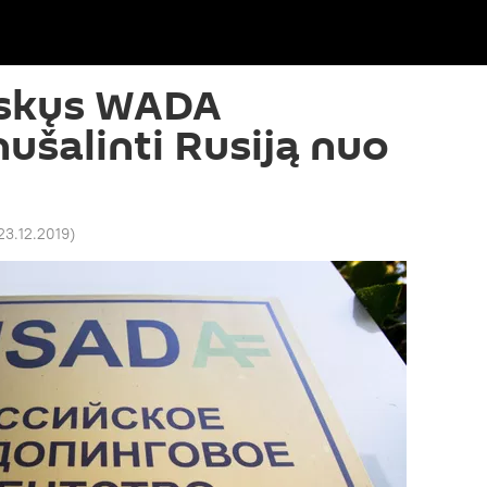
skųs WADA
ušalinti Rusiją nuo
23.12.2019
)