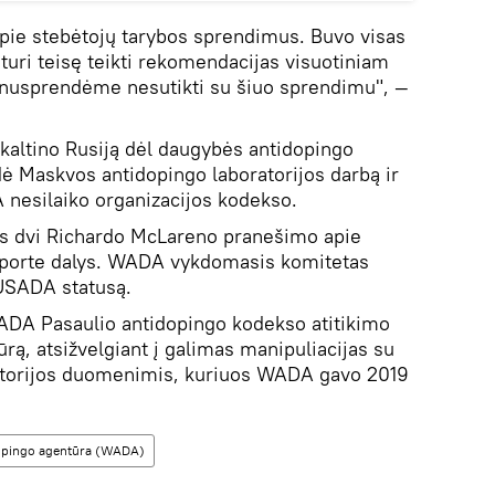
pie stebėtojų tarybos sprendimus. Buvo visas
turi teisę teikti rekomendacijas visuotiniam
nusprendėme nesutikti su šiuo sprendimu", —
kaltino Rusiją dėl daugybės antidopingo
dė Maskvos antidopingo laboratorijos darbą ir
 nesilaiko organizacijos kodekso.
s dvi Richardo McLareno pranešimo apie
sporte dalys. WADA vykdomasis komitetas
USADA statusą.
DA Pasaulio antidopingo kodekso atitikimo
rą, atsižvelgiant į galimas manipuliacijas su
atorijos duomenimis, kuriuos WADA gavo 2019
dopingo agentūra (WADA)