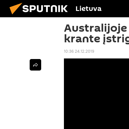
Lietuva
Australijoje
krante įstri
10:36 24.12.2019