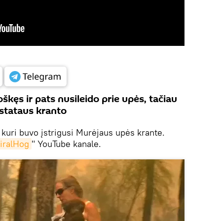
škęs ir pats nusileido prie upės, tačiau
 stataus kranto
, kuri buvo įstrigusi Murėjaus upės krante.
iralHog
" YouTube kanale.