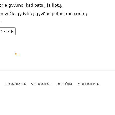
ie gyvūno, kad pats į ją liptų.
nuvežta gydytis į gyvūnų gelbėjimo centrą.
.
Australija
EKONOMIKA
VISUOMENĖ
KULTŪRA
MULTIMEDIA