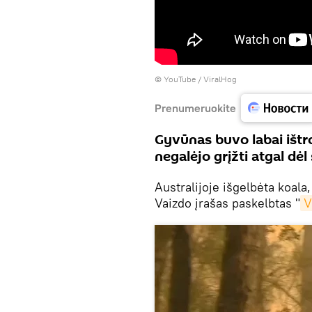
©
YouTube / ViralHog
Prenumeruokite
Gyvūnas buvo labai ištro
negalėjo grįžti atgal dėl
Australijoje išgelbėta koala
Vaizdo įrašas paskelbtas "
V