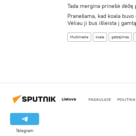
Tada mergina prinešė dėžę pr
Pranešama, kad koala buvo 
Vėliau ji bus išleista į gamtą
Multimedia
koala
gelbėjimas
Lietuva
PASAULYJE
POLITIKA
Telegram