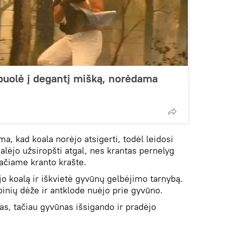
 puolė į degantį mišką, norėdama
, kad koala norėjo atsigerti, todėl leidosi
lėjo užsiropšti atgal, nes krantas pernelyg
 pačiame kranto krašte.
jo koalą ir iškvietė gyvūnų gelbėjimo tarnybą.
binių dėže ir antklode nuėjo prie gyvūno.
kas, tačiau gyvūnas išsigando ir pradėjo