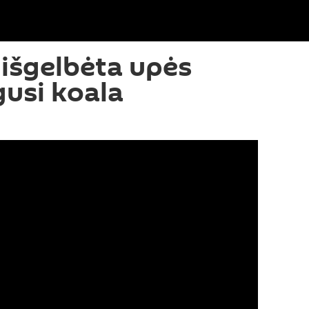
 išgelbėta upės
gusi koala