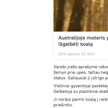
Australijoje moteris
išgelbėti koalą
2019 Lapkričio 23, 19:37
Vaizdo įrašo aprašyme rašoma
žemyn prie upės, tačiau nega
status. Galiausiai ji įstrigo
Vietiniai gyventojai pastebė
Gelbėtoja su plastikine skal
Ji norėjo paimti koalą į ran
priešintis.