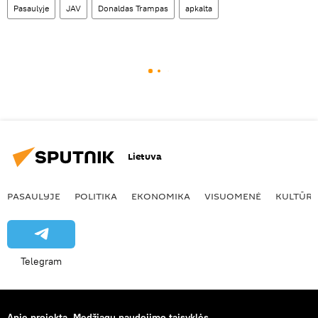
Pasaulyje
JAV
Donaldas Trampas
apkalta
Lietuva
PASAULYJE
POLITIKA
EKONOMIKA
VISUOMENĖ
KULTŪR
Telegram
Apie projektą
Medžiagų naudojimo taisyklės