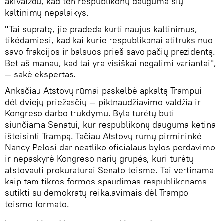
akivaizdu, kad ten respublikonų dauguma šių
kaltinimų nepalaikys.
"Tai supratę, jie pradeda kurti naujus kaltinimus,
tikėdamiesi, kad kai kurie respublikonai atitrūks nuo
savo frakcijos ir balsuos prieš savo pačių prezidentą.
Bet aš manau, kad tai yra visiškai negalimi variantai",
— sakė ekspertas.
Anksčiau Atstovų rūmai paskelbė apkaltą Trampui
dėl dviejų priežasčių — piktnaudžiavimo valdžia ir
Kongreso darbo trukdymu. Byla turėtų būti
siunčiama Senatui, kur respublikonų dauguma ketina
išteisinti Trampą. Tačiau Atstovų rūmų pirmininkė
Nancy Pelosi dar neatliko oficialaus bylos perdavimo
ir nepaskyrė Kongreso narių grupės, kuri turėtų
atstovauti prokuratūrai Senato teisme. Tai vertinama
kaip tam tikros formos spaudimas respublikonams
sutikti su demokratų reikalavimais dėl Trampo
teismo formato.