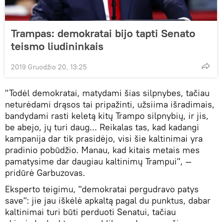
Trampas: demokratai bijo tapti Senato
teismo liudininkais
2019 Gruodžio 20, 13:25
"Todėl demokratai, matydami šias silpnybes, tačiau
neturėdami drąsos tai pripažinti, užsiima išradimais,
bandydami rasti keletą kitų Trampo silpnybių, ir jis,
be abejo, jų turi daug... Reikalas tas, kad kadangi
kampanija dar tik prasidėjo, visi šie kaltinimai yra
pradinio pobūdžio. Manau, kad kitais metais mes
pamatysime dar daugiau kaltinimų Trampui", —
pridūrė Garbuzovas.
Eksperto teigimu, "demokratai pergudravo patys
save": jie jau iškėlė apkaltą pagal du punktus, dabar
kaltinimai turi būti perduoti Senatui, tačiau