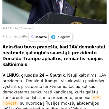
© AP Photo / Evan Vucci
Prenumeruokite
Anksčiau buvo pranešta, kad JAV demokratai
neatmetė galimybės svarstyti prezidento
Donaldo Trampo apkaltos, remiantis naujais
kaltinimais
VILNIUS, gruodžio 24 — Sputnik.
Nauji kaltinimai JAV
prezidentui Donaldui Trampui vis aktyviau pasirodys
vystantis prezidento lenktynėms, tačiau kol kas
demokratams sunku rasti kandidatą, kuris galėtų
konkuruoti su dabartiniu prezidentu, praneša
RIA 
Novosti
su nuoroda į Rusijos mokslų akademijos
JAV ir Kanados instituto direktorių Valerijų