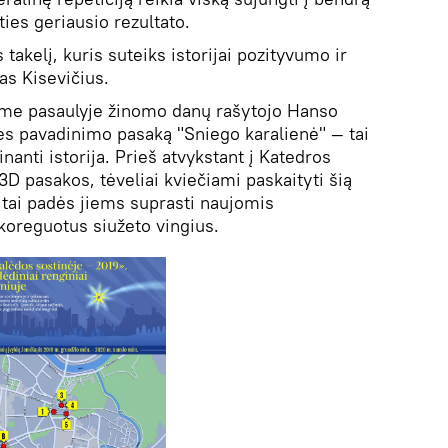
aties geriausio rezultato.
takelį, kuris suteiks istorijai pozityvumo ir
as Kisevičius.
ame pasaulyje žinomo danų rašytojo Hanso
es pavadinimo pasaką "Sniego karalienė" — tai
inanti istorija. Prieš atvykstant į Katedros
 3D pasakos, tėveliai kviečiami paskaityti šią
ai padės jiems suprasti naujomis
koreguotus siužeto vingius.