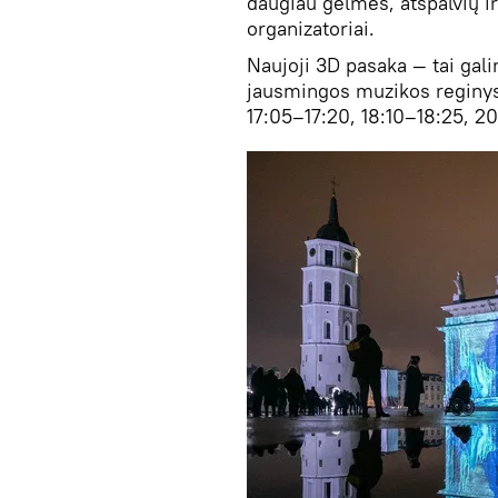
daugiau gelmės, atspalvių ir
organizatoriai.
Naujoji 3D pasaka — tai gali
jausmingos muzikos reginys,
17:05–17:20, 18:10–18:25, 2