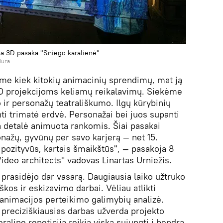
ma 3D pasaka "Sniego karalienė"
iura
me kiek kitokių animacinių sprendimų, mat ją
 3D projekcijoms keliamų reikalavimų. Siekėme
 ir personažų teatrališkumo. Ilgų kūrybinių
i trimatė erdvė. Personažai bei juos supanti
a detalė animuota rankomis. Šiai pasakai
ažų, gyvūnų per savo karjerą — net 15.
 pozityvūs, kartais šmaikštūs", — pasakoja 8
deo architects" vadovas Linartas Urniežis.
 prasidėjo dar vasarą. Daugiausia laiko užtruko
kos ir eskizavimo darbai. Vėliau atlikti
 animacijos perteikimo galimybių analizė.
 preciziškiausias darbas užverda projekto
ralinę repeticiją reikia viską sujungti į bendrą