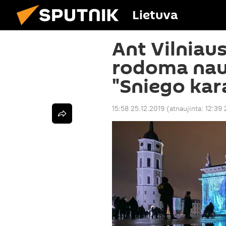
Lietuva
Ant Vilniau
rodoma nau
"Sniego kar
15:58 25.12.2019
(atnaujinta:
12:39 