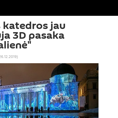
s katedros jau
ja 3D pasaka
alienė"
26.12.2019
)