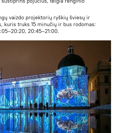
 sustiprins pojūčius, teigia renginio
ngų vaizdo projektorių ryškių šviesų ir
 kuris truks 15 minučių ir bus rodomas:
0:05–20:20, 20:45–21:00.