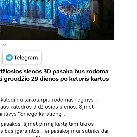
iura
idžiosios sienos 3D pasaka bus rodoma
i gruodžio 29 dienos po keturis kartus
ik kalėdiniu laikotarpiu rodomas reginys —
iaus katedros didžiosios sienos. Šįmet
ai išvys "Sniego karalienę".
 pasakos, šįmet pirmą kartą tam tikros
 bus įgarsintos. Tai pasakojimui suteiks dar