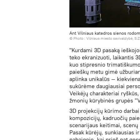
Ant Vilniaus katedros sienos rodo
© Photo :
Vilniaus miesto savivaldybė, S.Z
"Kurdami 3D pasaką ieškojo
teko ekranizuoti, laikantis
kuo stipresnio trimatiškumo
paieškų metu gimė užburiant
aplinka unikalūs — kiekvien
sukūrėme daugiausiai person
Veikėjų charakteriai ryškūs,
žmonių kūrybinės grupės "Vi
3D projekcijų kūrimo darbai
kompozicijų, kadruočių paieš
scenarijaus keitimai, scenų
Pasak kūrėjų, sunkiausias ir
pabaigoje, kai prieš pat gene