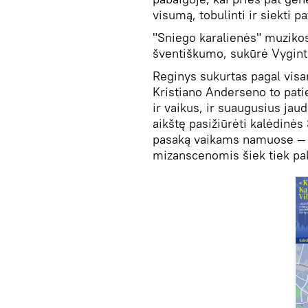
visumą, tobulinti ir siekti p
"Sniego karalienės" muzikos 
šventiškumo, sukūrė Vygint
Reginys sukurtas pagal vis
Kristiano Anderseno to pati
ir vaikus, ir suaugusius jaud
aikštę pasižiūrėti kalėdinės
pasaką vaikams namuose — t
mizanscenomis šiek tiek pa