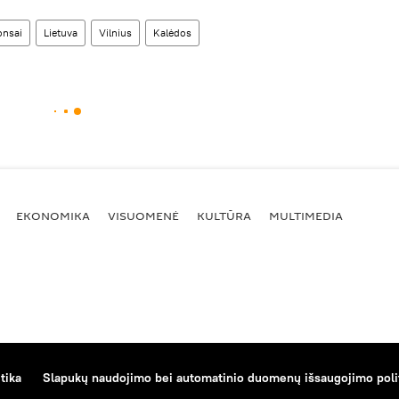
nsai
Lietuva
Vilnius
Kalėdos
EKONOMIKA
VISUOMENĖ
KULTŪRA
MULTIMEDIA
tika
Slapukų naudojimo bei automatinio duomenų išsaugojimo poli