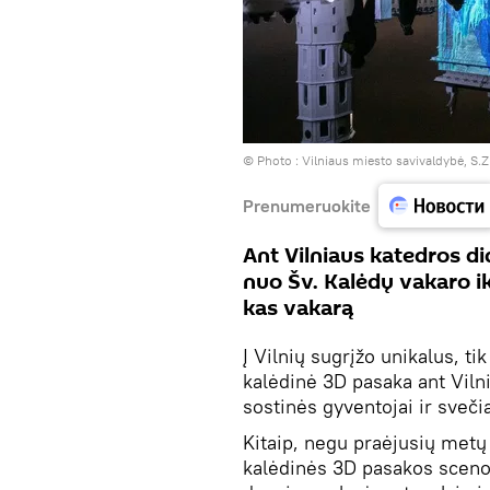
© Photo :
Vilniaus miesto savivaldybė, S.Z
Prenumeruokite
Ant Vilniaus katedros d
nuo Šv. Kalėdų vakaro ik
kas vakarą
Į Vilnių sugrįžo unikalus, t
kalėdinė 3D pasaka ant Viln
sostinės gyventojai ir sveči
Kitaip, negu praėjusių metų
kalėdinės 3D pasakos scenos