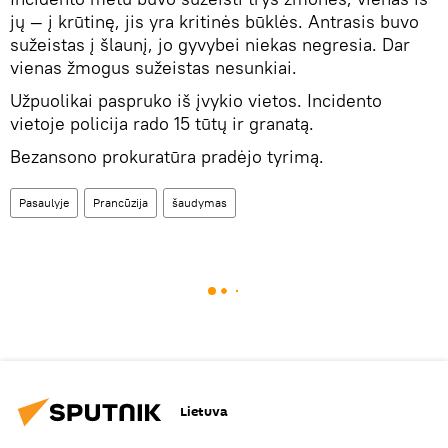
jų — į krūtinę, jis yra kritinės būklės. Antrasis buvo
sužeistas į šlaunį, jo gyvybei niekas negresia. Dar
vienas žmogus sužeistas nesunkiai.
Užpuolikai paspruko iš įvykio vietos. Incidento
vietoje policija rado 15 tūtų ir granatą.
Bezansono prokuratūra pradėjo tyrimą.
Pasaulyje
Prancūzija
šaudymas
Lietuva