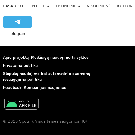
PASAULYJE
POLITIKA
EKONOMIKA
VISUOMENĖ
KULTŪR
Telegram
Apie projektą
Medžiagų naudojimo taisyklės
Privatumo politika
Slapukų naudojimo bei automatinio duomenų
išsaugojimo politika
Feedback
Kompanijos naujienos
© 2026 Sputnik Visos teisės saugomos. 18+