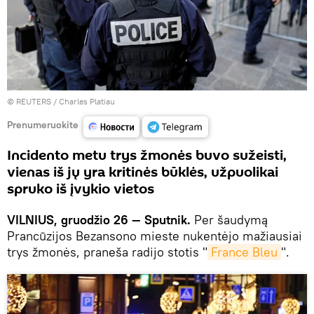
©
REUTERS
/ Charles Platiau
Prenumeruokite
Incidento metu trys žmonės buvo sužeisti,
vienas iš jų yra kritinės būklės, užpuolikai
spruko iš įvykio vietos
VILNIUS, gruodžio 26 — Sputnik.
Per šaudymą
Prancūzijos Bezansono mieste nukentėjo mažiausiai
trys žmonės, praneša radijo stotis "
France Bleu
".