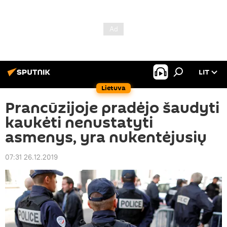
LIT
Lietuva
Prancūzijoje pradėjo šaudyti
kaukėti nenustatyti
asmenys, yra nukentėjusių
07:31 26.12.2019