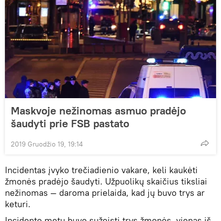
Maskvoje nežinomas asmuo pradėjo
šaudyti prie FSB pastato
2019 Gruodžio 19, 19:14
Incidentas įvyko trečiadienio vakare, keli kaukėti
žmonės pradėjo šaudyti. Užpuolikų skaičius tiksliai
nežinomas — daroma prielaida, kad jų buvo trys ar
keturi.
Incidento metu buvo sužeisti trys žmonės, vienas iš