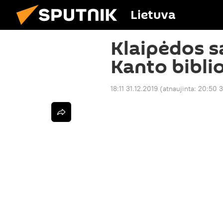
Lietuva
Klaipėdos s
Kanto biblio
18:11 31.12.2019
(atnaujinta:
20:50 3