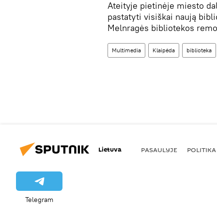
Ateityje pietinėje miesto d
pastatyti visiškai naują bibl
Melnragės bibliotekos remo
Multimedia
Klaipėda
biblioteka
Lietuva
PASAULYJE
POLITIKA
Telegram