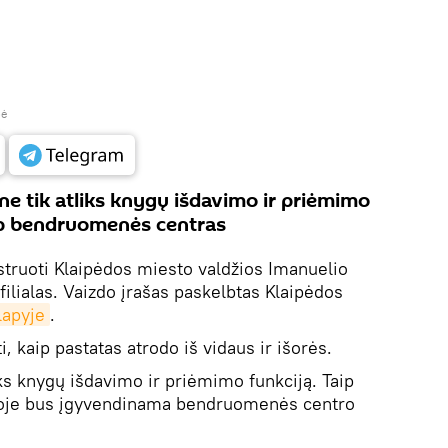
bė
 ne tik atliks knygų išdavimo ir priėmimo
aip bendruomenės centras
truoti Klaipėdos miesto valdžios Imanuelio
filialas. Vaizdo įrašas paskelbtas Klaipėdos
lapyje
.
, kaip pastatas atrodo iš vidaus ir išorės.
iks knygų išdavimo ir priėmimo funkciją. Taip
 joje bus įgyvendinama bendruomenės centro