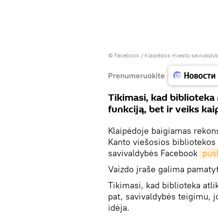
©
Facebook / Klaipėdos miesto savivaldy
Prenumeruokite
Tikimasi, kad biblioteka
funkciją, bet ir veiks k
Klaipėdoje baigiamas rekons
Kanto viešosios bibliotekos 
savivaldybės Facebook
pus
Vaizdo įraše galima pamatyti
Tikimasi, kad biblioteka atl
pat, savivaldybės teigimu,
idėja.