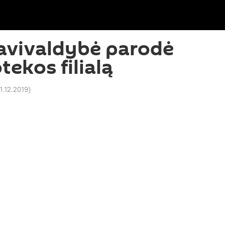
avivaldybė parodė
tekos filialą
1.12.2019
)