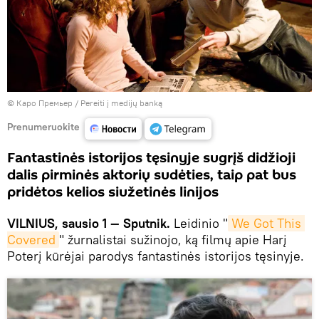
© Каро Премьер
/
Pereiti į medijų banką
Prenumeruokite
Fantastinės istorijos tęsinyje sugrįš didžioji
dalis pirminės aktorių sudėties, taip pat bus
pridėtos kelios siužetinės linijos
VILNIUS, sausio 1 — Sputnik.
Leidinio "
We Got This 
Covered
" žurnalistai sužinojo, ką filmų apie Harį
Poterį kūrėjai parodys fantastinės istorijos tęsinyje.