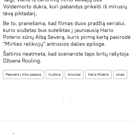
Voldemorto dukra, kuri pabandys prikelti iš mirusių
tėvą piktadarį.
Be to, pranešama, kad filmas duos pradžią serialui,
kurio siužetas bus sutelktas į jauniausią Hario
Poterio sūnų Albą Severą, kuris pirmą kartą pasirodė
"Mirties relikvijų" antrosios dalies epiloge.
Šaltinis neatmeta, kad scenariste taps britų rašytoja
Džoana Rouling.
Pasinerk į kino pasaulį
Kultūra
Anonsai
Haris Poteris
kinas