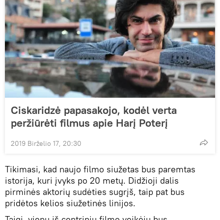
Ciskaridzė papasakojo, kodėl verta
peržiūrėti filmus apie Harį Poterį
2019 Birželio 17, 20:30
Tikimasi, kad naujo filmo siužetas bus paremtas
istorija, kuri įvyks po 20 metų. Didžioji dalis
pirminės aktorių sudėties sugrįš, taip pat bus
pridėtos kelios siužetinės linijos.
Taigi, vienu iš centrinių filmo veikėjų bus