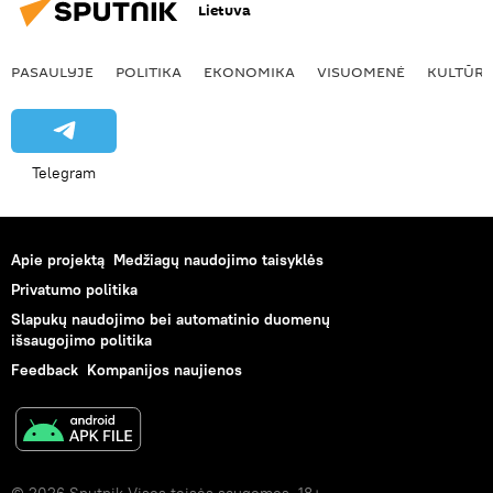
Lietuva
PASAULYJE
POLITIKA
EKONOMIKA
VISUOMENĖ
KULTŪR
Telegram
Apie projektą
Medžiagų naudojimo taisyklės
Privatumo politika
Slapukų naudojimo bei automatinio duomenų
išsaugojimo politika
Feedback
Kompanijos naujienos
© 2026 Sputnik Visos teisės saugomos. 18+