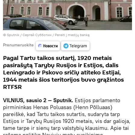
© Sputnik / Сергей Субботин
/
Pereiti į medijų banką
Prenumeruokite
Pagal Tartu taikos sutartį, 1920 metais
pasirašytą Tarybų Rusijos ir Estijos, dalis
Leningrado ir Pskovo sričių atiteko Estijai,
1944 metais šios teritorijos buvo grąžintos
RTFSR
VILNIUS, sausio 2 — Sputnik.
Estijos parlamento
pirmininkas Henas Poluasas (Henn Põlluaas)
pareiškė, kad Tartu taikos sutartis, sudaryta tarp
Estijos ir Tarybų Rusijos 1920 metais, vis dar galioja,
tame tarpe ir sienų tarp valstybių klausimu. Apie tai
rašoma politiko Naujųjų metų sveikinime,