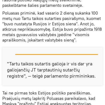
paskelbtame šalies parlamento svetainėje.
Poluasas priminė, kad vasario 2 dieną sukanka 100
metų nuo Tartu taikos sutarties pasirašymo, kuomet
"buvo nustatyta Rusijos ir Estijos siena". Anot jo,
atkūrus nepriklausomybę, Estija buvo pripažinta 1918
metais gyvavusios valstybės įpėdine "visomis
apraiškomis, įskaitant valstybės sieną".
"Tartu taikos sutartis galioja ir vis dar yra
galiojančių JT tarptautinių sutarčių
registre", — teigė parlamento pirmininkas.
Tai ne pirmas toks Estijos politiko pareiškimas.
Praėjusių metų lapkritį Poluasas pareikalavo, kad
Maskva "grąžintų" Estijai aneksuotas teritorijas.