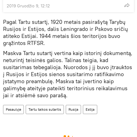
2019 Gruodžio 9, 12:12
Pagal Tartu sutartį, 1920 metais pasirašytą Tarybų
Rusijos ir Estijos, dalis Leningrado ir Pskovo sričių
atiteko Estijai. 1944 metais šios teritorijos buvo
grąžintos RTFSR.
Maskva Tartu sutartį vertina kaip istorinį dokumentą,
neturintį teisinės galios. Talinas teigia, kad
susitarimas tebegalioja. Nuorodos į jį buvo įtrauktos
į Rusijos ir Estijos sienos susitarimo ratifikavimo
įstatymo preambulę. Maskva tai įvertino kaip
galimybę ateityje pateikti teritorinius reikalavimus
jai ir atsiėmė savo parašą.
Pasaulyje
Tartu taikos sutartis
Rusija
Estija