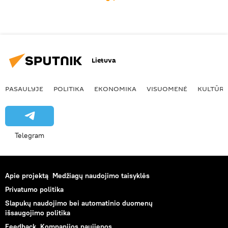
Lietuva
PASAULYJE
POLITIKA
EKONOMIKA
VISUOMENĖ
KULTŪR
Telegram
Apie projektą
Medžiagų naudojimo taisyklės
Privatumo politika
Slapukų naudojimo bei automatinio duomenų
išsaugojimo politika
Feedback
Kompanijos naujienos