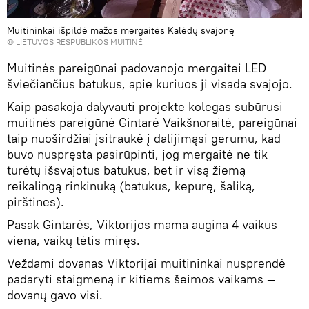
Muitininkai išpildė mažos mergaitės Kalėdų svajonę
©
LIETUVOS RESPUBLIKOS MUITINĖ
Muitinės pareigūnai padovanojo mergaitei LED
šviečiančius batukus, apie kuriuos ji visada svajojo.
Kaip pasakoja dalyvauti projekte kolegas subūrusi
muitinės pareigūnė Gintarė Vaikšnoraitė, pareigūnai
taip nuoširdžiai įsitraukė į dalijimąsi gerumu, kad
buvo nuspręsta pasirūpinti, jog mergaitė ne tik
turėtų išsvajotus batukus, bet ir visą žiemą
reikalingą rinkinuką (batukus, kepurę, šaliką,
pirštines).
Pasak Gintarės, Viktorijos mama augina 4 vaikus
viena, vaikų tėtis miręs.
Veždami dovanas Viktorijai muitininkai nusprendė
padaryti staigmeną ir kitiems šeimos vaikams —
dovanų gavo visi.