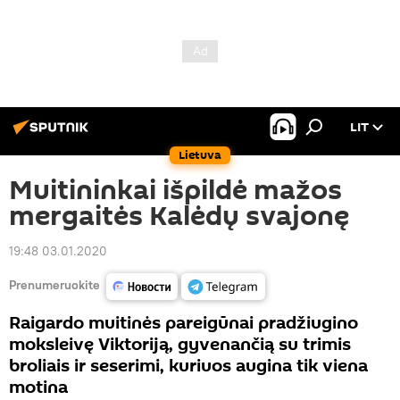
LIT
Lietuva
Muitininkai išpildė mažos
mergaitės Kalėdų svajonę
19:48 03.01.2020
Prenumeruokite
Raigardo muitinės pareigūnai pradžiugino
moksleivę Viktoriją, gyvenančią su trimis
broliais ir seserimi, kuriuos augina tik viena
motina