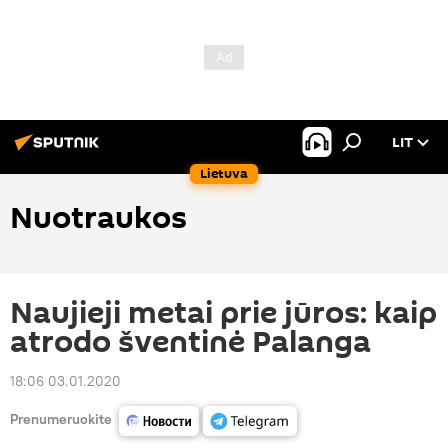
LIT
Lietuva
Nuotraukos
Naujieji metai prie jūros: kaip
atrodo šventinė Palanga
18:06 03.01.2020
Prenumeruokite