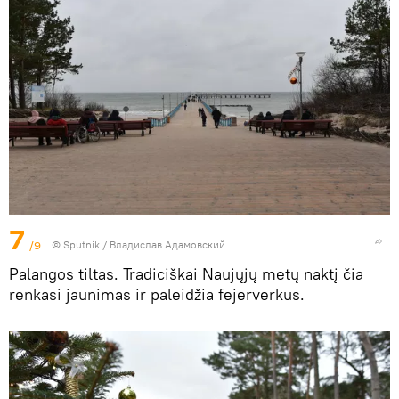
7
/9
© Sputnik / Владислав Адамовский
Palangos tiltas. Tradiciškai Naujųjų metų naktį čia
renkasi jaunimas ir paleidžia fejerverkus.