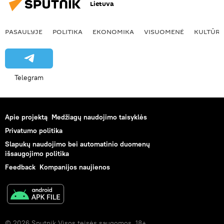
Lietuva
PASAULYJE
POLITIKA
EKONOMIKA
VISUOMENĖ
KULTŪR
Telegram
Apie projektą
Medžiagų naudojimo taisyklės
Privatumo politika
Slapukų naudojimo bei automatinio duomenų
išsaugojimo politika
Feedback
Kompanijos naujienos
© 2026 Sputnik Visos teisės saugomos. 18+