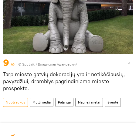
9
/9
© Sputnik / Владислав Адамовский
Tarp miesto gatvių dekoracijų yra ir netikėčiausių,
pavyzdžiui, dramblys pagrindiniame miesto
prospekte.
Nuotraukos
Multimedia
Palanga
Naujieji metai
šventė