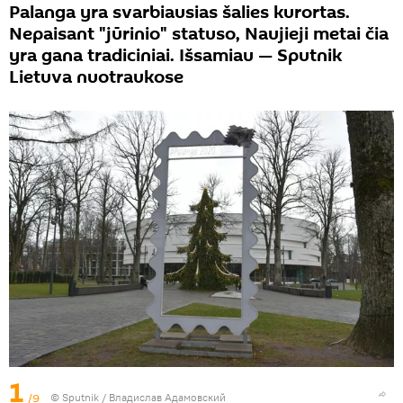
Palanga yra svarbiausias šalies kurortas.
Nepaisant "jūrinio" statuso, Naujieji metai čia
yra gana tradiciniai. Išsamiau — Sputnik
Lietuva nuotraukose
1
/9
© Sputnik / Владислав Адамовский