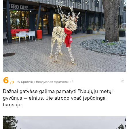
6
/9
© Sputnik / Владислав Адамовский
Dažnai gatvėse galima pamatyti "Naujųjų metų"
gyvūnus — elnius. Jie atrodo ypač įspūdingai
tamsoje.