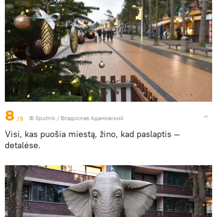
8
/9
© Sputnik / Владислав Адамовский
Visi, kas puošia miestą, žino, kad paslaptis —
detalėse.