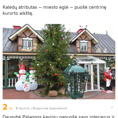
Kalėdų atributas — miesto eglė — puošė centrinę
kurorto aikštę.
2
/9
© Sputnik / Владислав Адамовский
Daugybė Palangos kavinių papuošė savo interjerus ir