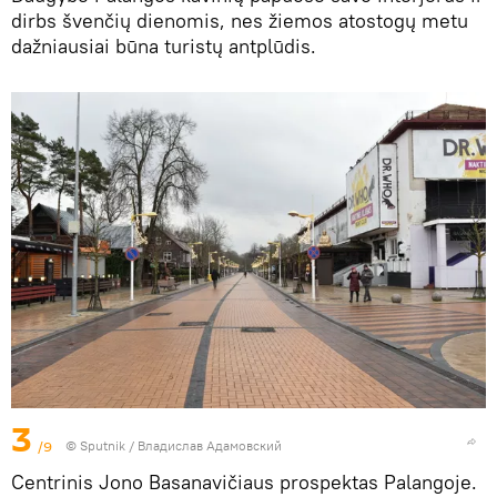
dirbs švenčių dienomis, nes žiemos atostogų metu
dažniausiai būna turistų antplūdis.
3
/9
© Sputnik / Владислав Адамовский
Centrinis Jono Basanavičiaus prospektas Palangoje.