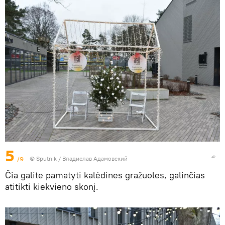
5
/9
© Sputnik / Владислав Адамовский
Čia galite pamatyti kalėdines gražuoles, galinčias
atitikti kiekvieno skonį.