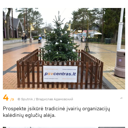
4
/9
© Sputnik / Владислав Адамовский
Prospekte įsikūrė tradicinė įvairių organizacijų
kalėdinių eglučių alėja.