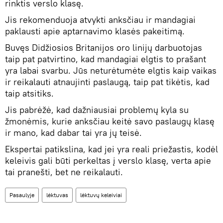
rinktis verslo klasę.
Jis rekomenduoja atvykti anksčiau ir mandagiai
paklausti apie aptarnavimo klasės pakeitimą.
Buvęs Didžiosios Britanijos oro linijų darbuotojas
taip pat patvirtino, kad mandagiai elgtis to prašant
yra labai svarbu. Jūs neturėtumėte elgtis kaip vaikas
ir reikalauti atnaujinti paslaugą, taip pat tikėtis, kad
taip atsitiks.
Jis pabrėžė, kad dažniausiai problemų kyla su
žmonėmis, kurie anksčiau keitė savo paslaugų klasę
ir mano, kad dabar tai yra jų teisė.
Ekspertai patikslina, kad jei yra reali priežastis, kodėl
keleivis gali būti perkeltas į verslo klasę, verta apie
tai pranešti, bet ne reikalauti.
Pasaulyje
lėktuvas
lėktuvų keleiviai