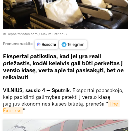
© Depositphotos.com /
Maxim Petrichuk
Prenumeruokite
Ekspertai patikslina, kad jei yra reali
priežastis, kodėl keleivis gali būti perkeltas į
verslo klasę, verta apie tai pasisakyti, bet ne
reikalauti
VILNIUS, sausio 4 — Sputnik.
Ekspertai papasakojo,
kaip padidinti galimybes patekti į verslo klasę
įsigijus ekonominės klasės bilietą, praneša "
The 
Express
".