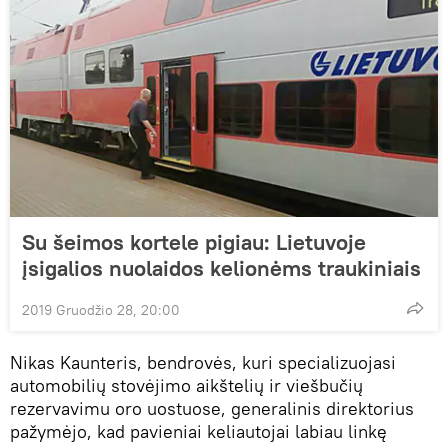
Su šeimos kortele pigiau: Lietuvoje
įsigalios nuolaidos kelionėms traukiniais
2019 Gruodžio 28, 20:00
Nikas Kaunteris, bendrovės, kuri specializuojasi
automobilių stovėjimo aikštelių ir viešbučių
rezervavimu oro uostuose, generalinis direktorius
pažymėjo, kad pavieniai keliautojai labiau linkę